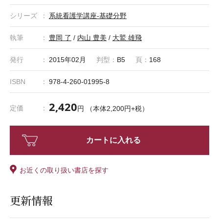
字とはなにか、といったように、物理学に限らず、科学的な
シリーズ
知識や思考の基本となる知識についてもわかりやすく解説し
系統看護学講座-基礎分野
ています。
執筆
豊岡 了
/
内山 豊美
/
大鷲 雄飛
重要な公式や概念を学ぶ際には、①例題をもとに計算してみ
る・考えてみる、②学習した内容を確認するために練習問題
発行
2015年02月
判型：
B5
頁：
168
をとく、③章末の問題で再度の確認をする、といったよう
に、複数段階で理解を深める構成としています。
ISBN
978-4-260-01995-8
巻末資料では、物理学を学ぶために必要となる計算方法につ
いて、基礎の基礎から解説します。
2,420
定価
円 （本体2,200円+税）
「系統看護学講座／系看」は株式会社医学書院の登録商標です。
カートに入れる
お近くの取り扱い書店を探す
更新情報