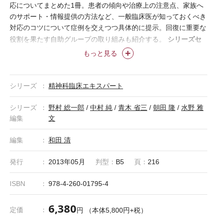
応についてまとめた1冊。患者の傾向や治療上の注意点、家族へ
のサポート・情報提供の方法など、一般臨床医が知っておくべき
対応のコツについて症例を交えつつ具体的に提示。回復に重要な
シリーズセ
役割を果たす自助グループの取り組みも紹介する。
ットのご案内
●≪精神科臨床エキスパート≫ シリーズセット II
もっと見る
本書を含む3巻のセットです。 セット定価：本体16,400円＋
税 ISBN978-4-260-01858-6
ご注文ページ
シリーズ
精神科臨床エキスパート
シリーズ
野村 総一郎
/
中村 純
/
青木 省三
/
朝田 隆
/
水野 雅
編集
文
編集
和田 清
発行
2013年05月
判型：
B5
頁：
216
ISBN
978-4-260-01795-4
6,380
定価
円 （本体5,800円+税）