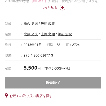
2013年版の特徴
【NEW！】
妊産婦・授乳婦への投薬リスクを
【一般名処方に最適！】
アイコン表示！
後発品は剤形、規格単
もっと見る
【新薬情報】
位、製造販売社まで掲載
2012年に薬価収載された
新薬を収録
この書籍には最新版があります。詳しくは
治療薬マニュアル特設
監修
高久 史麿
/
矢崎 義雄
サイト
をご覧ください。
編集
北原 光夫
/
上野 文昭
/
越前 宏俊
発行
2013年01月
判型：
B6
頁：
2724
ISBN
978-4-260-01677-3
5,500
定価
円 （本体5,000円+税）
販売終了
お近くの取り扱い書店を探す