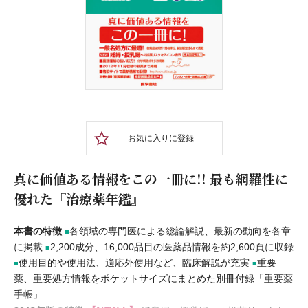
お気に入りに登録
真に価値ある情報をこの一冊に!! 最も網羅性に
優れた『治療薬年鑑』
本書の特徴
各領域の専門医による総論解説、最新の動向を各章
■
に掲載
2,200成分、16,000品目の医薬品情報を約2,600頁に収録
■
使用目的や使用法、適応外使用など、臨床解説が充実
重要
■
■
薬、重要処方情報をポケットサイズにまとめた別冊付録「重要薬
手帳」