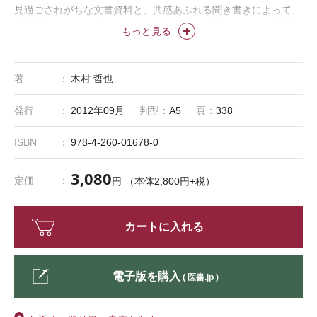
見過ごされがちな文書資料と、共感あふれる聞き書きによって、
●新聞で
「地域をまるごと支えた人たち」の姿を今に蘇らせる。
もっと見る
紹介されました！
《受胎調節指導の時は、説得力があるよう老
け作りをした、など興味ふかい話が目白押し。》－出久根達郎
（作家）
（『朝日新聞』2012年9月23日 書評欄・
著
木村 哲也
《「駐在保健婦が見た戦後 地域医療を
BOOK.asahi.com
より）
支えた存在、聞き取りで往時の生活探る」……こうした研究の成
発行
2012年09月
判型：
A5
頁：
338
果を、このほど『駐在保健婦の時代』（医学書院）という本にま
ISBN
978-4-260-01678-0
とめた。……彼女たちの活動は今後の日本の医療、福祉、保険衛
生を考える上で参考になると思う。各地域に住民全員の健康や生
3,080
活習慣を知る保健婦がいれば、幅広い問題に対応できる可能性が
定価
円 （本体2,800円+税）
ある。東日本大震災では住民の安否確認に保健師が大きな役割を
果たしたとも聞く。》－木村哲也（本書著者）
（『日本経済新
カートに入れる
聞』2012年9月20日 文化欄より）
電子版を購入
( 医書.jp )