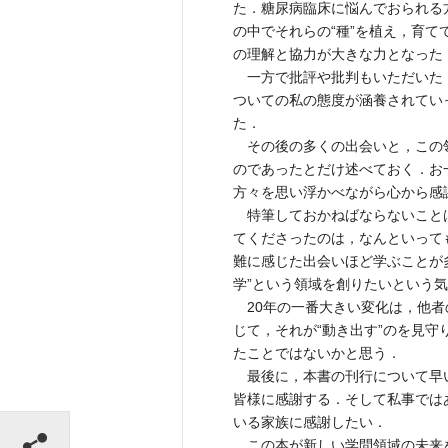
た．糖尿病臨床に悩んでおられる
の中でそれらの“種”を植え，育
の理解と協力が大きな力となった
一方で批評や批判もいただいた
ついての私の態度が涵養されてい
た．
その後の多くの出会いと，この
のであったとだけ述べておく．お
方々を思い浮かべながら心から感
特筆しておかねばならないこと
てくださったのは，なんといって
難に感じた出会いほど学ぶことが
学”という領域を創りたいという
20年の一番大きい変化は，他者
じて，それが“動き出す”のを見
たことではないかと思う．
最後に，本書の刊行について早
皆様に感謝する．そして私事では
シェアする
いる家族に感謝したい．
この本が新しい学問領域の未来