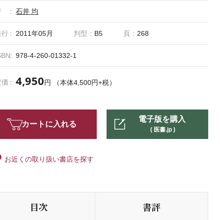
著
石井 均
発行
2011年05月
判型：
B5
頁：
268
SBN
978-4-260-01332-1
4,950
定価
円 （本体4,500円+税）
電子版を購入
カートに入れる
( 医書.jp )
お近くの取り扱い書店を探す
目次
書評