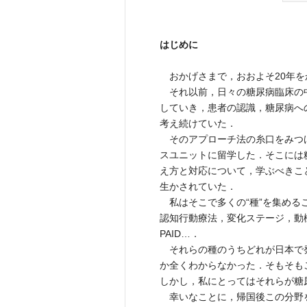
はじめに
おかげさまで，おおよそ20年を
それ以前，日々の糖尿病臨床の中
していき，患者の認識，糖尿病へ
考え続けていた．
そのアプローチ法の糸口をみつけ
スユニットに留学した．そこには
え方と対応について，学ぶべきこ
生かされていた．
私はそこで多くの“種”を集める
認知行動療法，変化ステージ，動
PAID…．
それらの種のうちどれが日本で
か全くわからなかった．そもそも
しかし，私にとってはそれらが糖
幸いなことに，帰国後この分野