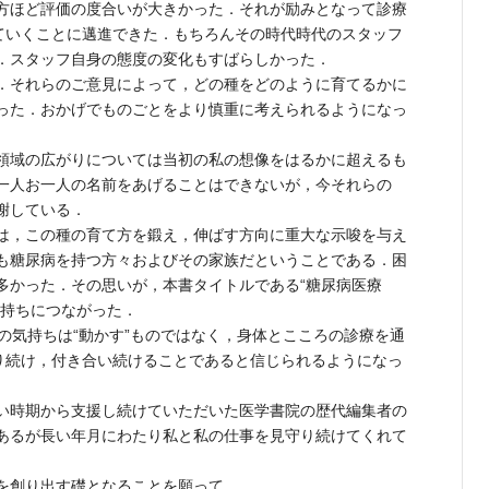
方ほど評価の度合いが大きかった．それが励みとなって診療
てていくことに邁進できた．もちろんその時代時代のスタッフ
．スタッフ自身の態度の変化もすばらしかった．
．それらのご意見によって，どの種をどのように育てるかに
った．おかげでものごとをより慎重に考えられるようになっ
領域の広がりについては当初の私の想像をはるかに超えるも
一人お一人の名前をあげることはできないが，今それらの
謝している．
は，この種の育て方を鍛え，伸ばす方向に重大な示唆を与え
も糖尿病を持つ方々およびその家族だということである．困
多かった．その思いが，本書タイトルである“糖尿病医療
気持ちにつながった．
の気持ちは“動かす”ものではなく，身体とこころの診療を通
守り続け，付き合い続けることであると信じられるようになっ
い時期から支援し続けていただいた医学書院の歴代編集者の
あるが長い年月にわたり私と私の仕事を見守り続けてくれて
を創り出す礎となることを願って．