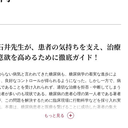
石井先生が、患者の気持ちを支え、治療
意欲を高めるために徹底ガイド！
治らない病気と言われてきた糖尿病も、糖尿病学の着実な進歩によ
り、良好なコントロールが得られるようになった。しかし一方で、病
気であることを受け入れられず、適切な治療を拒否・中断してしまう
患者が多いのも現状である。糖尿病の患者心理の第一人者である著者
が、この問題を解決するために臨床現場に行動科学などを採り入れ実
践。本書は、糖尿病患者と医療を繋げることに成功した著者の集大
成。
もっと見る