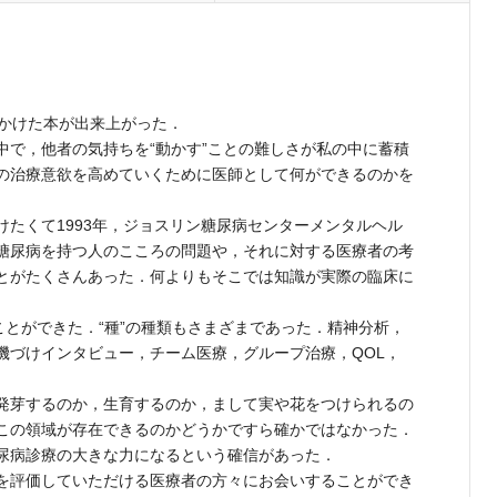
かけた本が出来上がった．
で，他者の気持ちを“動かす”ことの難しさが私の中に蓄積
の治療意欲を高めていくために医師として何ができるのかを
たくて1993年，ジョスリン糖尿病センターメンタルヘル
糖尿病を持つ人のこころの問題や，それに対する医療者の考
とがたくさんあった．何よりもそこでは知識が実際の臨床に
ことができた．“種”の種類もさまざまであった．精神分析，
機づけインタビュー，チーム医療，グループ治療，QOL，
発芽するのか，生育するのか，まして実や花をつけられるの
この領域が存在できるのかどうかですら確かではなかった．
尿病診療の大きな力になるという確信があった．
を評価していただける医療者の方々にお会いすることができ