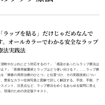
「ラップを貼る」だけじゃだめなんで
す。オールカラーでわかる安全なラップ
療法実践法
「浸軟やかぶれにどう対応するの？」「感染があったらラップ療法は
中止？」「医療用被覆材とラップはどう使い分ける？」……ラップ療
法を「褥瘡の局所治療のひとつ」と位置づけ、その実践技術につい
て、豊富なカラー症例写真と図解で詳しく解説する。手技、手順、ア
セスメント、注意点など、ラップ療法をめぐるあらゆる疑問に答え
る、現場のための決定版テキスト。