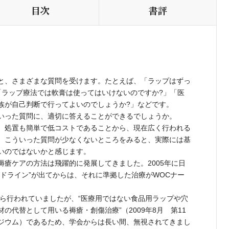
目次
書評
と、さまざまな質問を受けます。たとえば、「ラップはずっ
「ラップ療法では軟膏は使ってはいけないのですか?」「医
族が自己判断で行ってよいのでしょうか?」などです。
いった質問に、適切に答えることができるでしょうか。
、処置も簡単で低コストであることから、現在広く行われる
、こういった質問が少なくないところをみると、実際には基
いのではないかと感じます。
瘡ケアの方法は飛躍的に発展してきました。2005年に日
ドライン”が出てからは、それに準拠した治療がWOCナー
から行われていましたが、“医療用ではない食品用ラップや穴
の代替として用いる褥瘡・創傷治療”（2009年8月 第11
ジウム）であるため、学会からは長い間、無視されてきまし