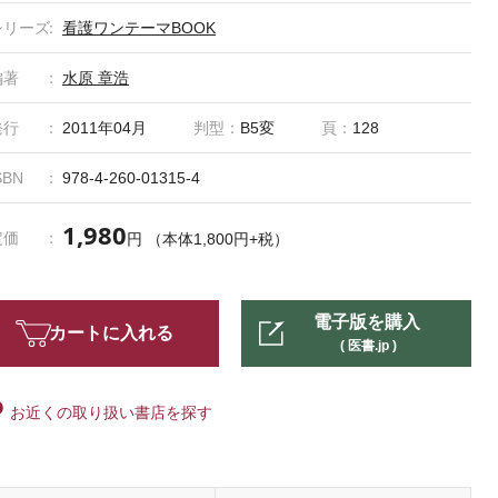
シリーズ
看護ワンテーマBOOK
編著
水原 章浩
発行
2011年04月
判型：
B5変
頁：
128
SBN
978-4-260-01315-4
1,980
定価
円 （本体1,800円+税）
電子版を購入
カートに入れる
( 医書.jp )
お近くの取り扱い書店を探す