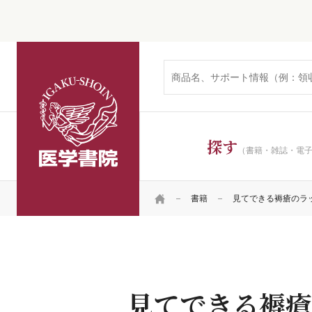
医学書院
探す
（書籍・雑誌・電
HOME
書籍
見てできる褥瘡のラ
見てできる褥瘡