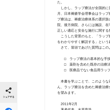
た。
しかし、ラップ療法が全国的に普
月、日本褥瘡学会理事会はラップ
プ療法は、褥瘡治療体系の選択肢
院、後方病院、さらには施設、在
正しい適応と安全な施行に関する
こうした背景のもと、「ラップ
をわかりやすく解説する」という
さて、冒頭であげた質問はこの
□ ラップ療法の基本的な手技
□ 薬剤を含めた既存の治療法
□ 医療品でない食品用ラップ
本書を学ぶことで、このような
シェアする
ん、ラップ療法を含めた褥瘡治療
を望みます。
2011年2月
著者代表 水原章浩