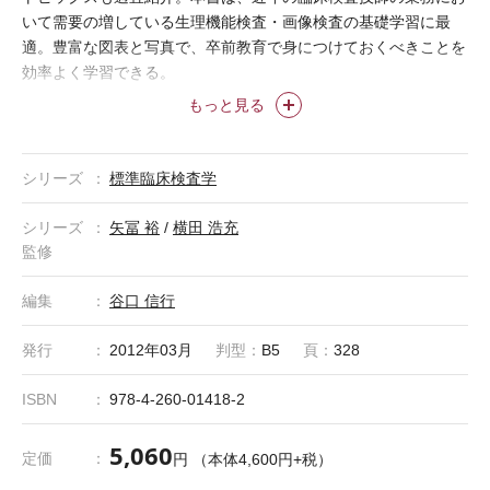
いて需要の増している生理機能検査・画像検査の基礎学習に最
適。豊富な図表と写真で、卒前教育で身につけておくべきことを
効率よく学習できる。
＊「標準臨床検査学」は株式会社医学書院の登録商標です。
もっと見る
■web付録のご案内
呼吸生理機能の理論
や数式に関する詳細を，web付録として
シリーズ
標準臨床検査学
掲載しています．左のボタンからPDFフ
ァイル（619KB）をダウンロードしてご利用ください．
シリーズ
矢冨 裕
/
横田 浩充
監修
≪標準臨床検査学≫
医学書院の“青本”シリーズ
が完全リニューア
ル！ 臨床検査技師を志す学生向けの新しい教科書シリーズで
編集
谷口 信行
●シリーズの特徴
す。
・標準的なカリキュラムに対応し、使い勝
発行
2012年03月
判型：
B5
頁：
328
手のよい編成 ・臨床検査技師国家試験出題基準に完全対応、必
要にして十分な記述内容 ・医師と臨床検査技師のコラボで生ま
ISBN
978-4-260-01418-2
●ラインナップ
れた教科書
≫全12巻の一覧はこちら
5,060
定価
円 （本体4,600円+税）