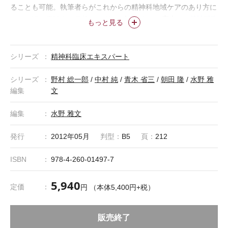
ることも可能。執筆者らがこれからの精神科地域ケアのあり方に
シリーズセットのご案内
●≪精神科臨
ついて語る座談会も収載。
もっと見る
床エキスパート≫ シリーズセット I
本書を含む5巻のセットで
す。 セット定価：本体26,000円＋税 ISBN978-4-260-01496-
0
ご注文ページ
シリーズ
精神科臨床エキスパート
シリーズ
野村 総一郎
/
中村 純
/
青木 省三
/
朝田 隆
/
水野 雅
編集
文
編集
水野 雅文
発行
2012年05月
判型：
B5
頁：
212
ISBN
978-4-260-01497-7
5,940
定価
円 （本体5,400円+税）
販売終了