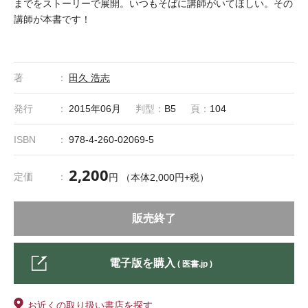
までをストーリーで展開。いつもそばに講師がいてほしい。その
講師が本書です！
著
田久 浩志
発行
2015年06月
判型：
B5
頁：
104
ISBN
978-4-260-02069-5
2,200
定価
円 （本体2,000円+税）
販売終了
電子版を購入
( 医書.jp )
お近くの取り扱い書店を探す