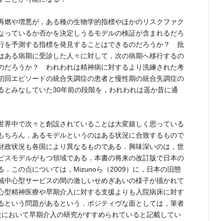
再燃や増悪が，ある種の生物学的指標やほかのリスクファク
なっているか否かを決定しうるモデルの検証が含まれるだろ
行を予測する指標を発見することはできるのだろうか？ 批
はある病期に受診した人々に対して，次の病期へ移行するの
のだろうか？ われわれは精神病に対するより洗練された考
初回エピソードの統合失調症の患者と慢性期の統合失調症の
るとみなしていた30年前の段階を，われわれは遥か昔に通
世界中で次々と創設されていることは大変嬉しく思っている
もちろん，あるモデルというのはある状況に合致するもので
財政状況も各国により異なるものである．興味深いのは，世
ビスモデルがもつ領域である．本書の将来の改訂版で日本の
．この点については，Mizunoら（2009）に，日本の旧態
域中心型サービスの間の激しいせめぎあいの様子が描かれて
心型精神医療や早期介入に対する支援よりも入院病床に対す
るという問題があるという．ポジティヴな面としては，筆者
設において早期介入の研究がすすめられていると記載してい