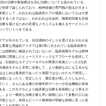
個別の治療や家族療法を含む治療についても扱われている．
が別章で論じられており，精神保健の専門職の視点が大きく
床家として，われわれは臨床的ケアの場面においてもはや患
足するべきではない．われわれは社会的，職業的回復を目指
治療を届けるための至適なメカニズムを備えるサービスシス
わっていくべきである．
デアが示されている．自信過剰のそしりを受けるおそれがあ
も重要な理論的アイデアは第2章に示されている臨床病期モ
には経験的に確認されてはいないが，臨床病期モデルは精神
病期に関連したヒューリスティックなアプローチを提供して
は，伝統的なカテゴリーモデルや障害の有無といった2元的
的連続モデルと非常に合致して，より微妙な点にも工夫がな
ははじめは孤発的であったり強固ではないかたちで発現し，
強固になったり，安定したり，重症度が増したりしながら，
ていく．さらにある種の生物学的マーカーや社会機能が各病
ある．このモデルにより臨床家は治療を各病期により害を少
し，より一般的な治療が最も早い病期において多数の人口あ
可能となり，初回エピソード精神病や明確な病期に至った疾
すことが可能になる．