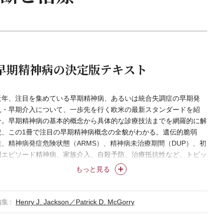
早期精神病の決定版テキスト
近年、注目を集めている早期精神病、あるいは統合失調症の早期発
見・早期介入について、一歩先を行く欧米の最新スタンダードを紹
介。早期精神病の基本的概念から具体的な診療技法までを網羅的に解
説、この1冊で注目の早期精神病概念の全貌がわかる。遺伝的脆弱
性、精神病発症危険状態（ARMS）、精神病未治療期間（DUP）、初
回エピソード精神病、家族介入、自殺予防、治療抵抗性など、トピッ
クテーマ満載。
もっと見る
編集
Henry J. Jackson／Patrick D. McGorry