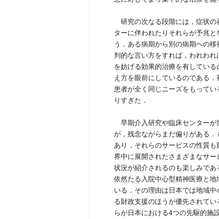
研究の次なる段階には，症状の
ターに伴われたりそれらが予兆と
う．ある病期から別の病期への移
判的な言い方をすれば，われわれ
を妨げる効果的治療を有している
え方を眼前にしているのである．
患者が全く同じニーズをもってい
りすぎた．
早期介入研究や臨床センターが
が，残念ながらまだ偏りがある．
あり，それらのサービスの性質も
界中に展開されたさまざまなサー
状況が紹介されるのも楽しみである
依然たる入院中心型精神医療と地
いる．その理由は日本では地域中
る財政支援のほうが優先されてい
らが日本における4つの先駆的施