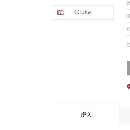
試し読み
I
序文