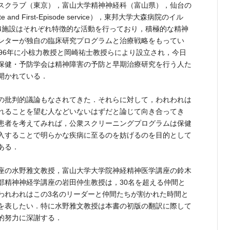
スクラブ（東京），富山大学精神神経科（富山県），仙台の
 State and First-Episode service），東邦大学大森病院のイル
4施設はそれぞれ特徴的な活動を行っており，積極的な精神
ンターが独自の臨床研究プログラムと治療戦略をもってい
996年に小椋力教授と岡崎祐士教授らにより設立され，今日
保健・予防学会は精神障害の予防と早期治療研究を行う人た
開かれている．
の批判的議論もなされてきた．それらに対して，われわれは
れることを望む人などいないはずだと論じて向き合ってき
患者を考えてみれば，公衆スクリーニングプログラムは保健
入することで明らかな疾病に至るのを妨げるのを目的として
ある．
座の水野雅文教授，富山大学大学院神経精神医学講座の鈴木
部精神神経学講座の岩田仲生教授は，30名を超える仲間と
われわれはこの3名のリーダーと仲間たちが割かれた時間と
を表したい．特に水野雅文教授は本書の初版の翻訳に際して
的努力に深謝する．