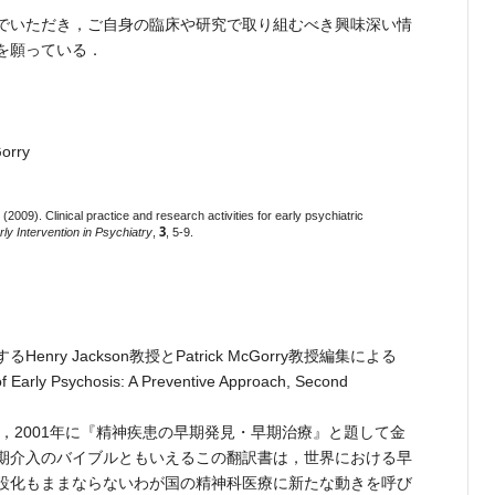
でいただき，ご自身の臨床や研究で取り組むべき興味深い情
を願っている．
orry
. (2009). Clinical practice and research activities for early psychiatric
3
rly Intervention in Psychiatry
,
, 5-9.
y Jackson教授とPatrick McGorry教授編集による
Early Psychosis: A Preventive Approach, Second
，2001年に『精神疾患の早期発見・早期治療』と題して金
期介入のバイブルともいえるこの翻訳書は，世界における早
設化もままならないわが国の精神科医療に新たな動きを呼び