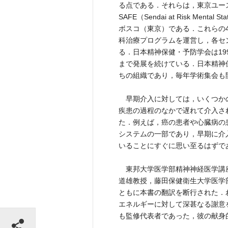
る点である．それらは，東京ユー
SAFE（Sendai at Risk Mental
ボスコ（東京）である．これらの
科治療プログラムを運営し，各セ
る．日本精神保健・予防学会は1
まで発展を続けている．日本精神
ちの組織であり，毎年学術集会も
早期介入に対しては，いくつか
疾患の過程のなかで遅れて介入さ
た．例えば，癌の患者や心臓病の
システムの一部であり，早期に介
いることにすぐに思い至るはずで
東邦大学医学部精神神経医学講
道雄教授，藤田保健衛生大学医学
ともに本書の翻訳を断行された．
エネルギーに対して深甚なる謝意
シェアする
も監修代表者であった，彼の献身