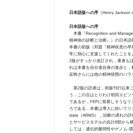
日本語版への序
（Henry Jackson 
日本語版への序
本書『Recognition and Manageme
精神病の診断と治療』）の日本語
本書の初版（邦題『精神疾患の早
常に熱心に支援してくれたことを
2版がすっかり改訂され，著者も
れは本書を自分達自身の進歩と，
反映さらには他の精神状態のパラ
第2版の読者は，初版刊行以来こ
う．この点はとりわけ初回エピソード精神病
であるが，FEPに発展しそうな
ろである．本書は導入に続いてリスクと
state（ARMS），治療の遅
とサービスモデルの合計8部から
しては，遺伝的脆弱性やゲノム-