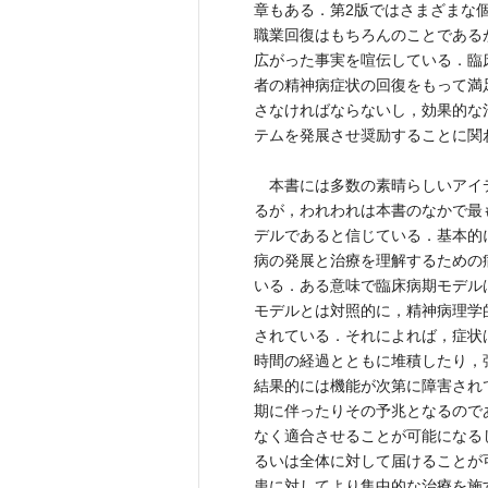
章もある．第2版ではさまざまな
職業回復はもちろんのことである
広がった事実を喧伝している．臨
者の精神病症状の回復をもって満
さなければならないし，効果的な
テムを発展させ奨励することに関
本書には多数の素晴らしいアイ
るが，われわれは本書のなかで最
デルであると信じている．基本的
病の発展と治療を理解するための
いる．ある意味で臨床病期モデル
モデルとは対照的に，精神病理学
されている．それによれば，症状
時間の経過とともに堆積したり，
結果的には機能が次第に障害され
期に伴ったりその予兆となるので
なく適合させることが可能になる
るいは全体に対して届けることが
患に対してより集中的な治療を施