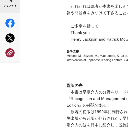
われわれは読者が本書を楽しん
報や問題点をみつけて下さること
ご多幸を祈って
Thank you
Henry Jackson and Patrick McG
参考文献
Mizuno, M., Suzuki, M., Matsumoto, K.,
et al
intervention at Japanese leading centres.
Ea
監訳の序
本書は早期介入の分野をリードするHenr
『Recognition and Management of 
Edition』の邦訳である．
原著の初版は1999年に刊行され
剛出版から邦訳が刊行された．早
期介入の波を日本に紹介し，脱施