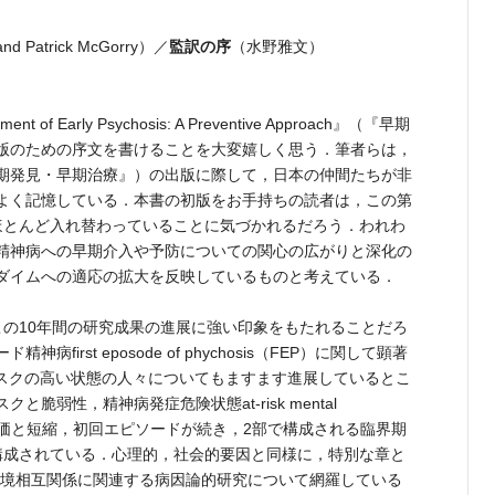
監訳の序
and Patrick McGorry）／
（水野雅文）
nt of Early Psychosis: A Preventive Approach』（『早期
版のための序文を書けることを大変嬉しく思う．筆者らは，
期発見・早期治療』）の出版に際して，日本の仲間たちが非
よく記憶している．本書の初版をお手持ちの読者は，この第
ほとんど入れ替わっていることに気づかれるだろう．われわ
精神病への早期介入や予防についての関心の広がりと深化の
ダイムへの適応の拡大を反映しているものと考えている．
の10年間の研究成果の進展に強い印象をもたれることだろ
first eposode of phychosis（FEP）に関して顕著
リスクの高い状態の人々についてもますます進展しているとこ
脆弱性，精神病発症危険状態at-risk mental
れの評価と短縮，初回エピソードが続き，2部で構成される臨界期
構成されている．心理的，社会的要因と同様に，特別な章と
環境相互関係に関連する病因論的研究について網羅している