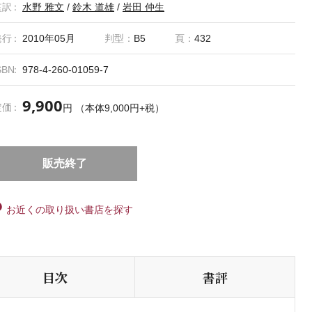
監訳
水野 雅文
/
鈴木 道雄
/
岩田 仲生
発行
2010年05月
判型：
B5
頁：
432
SBN
978-4-260-01059-7
9,900
定価
円 （本体9,000円+税）
販売終了
お近くの取り扱い書店を探す
目次
書評