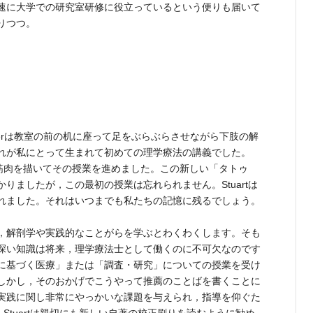
速に大学での研究室研修に役立っているという便りも届いて
りつつ。
orterは教室の前の机に座って足をぶらぶらさせながら下肢の解
れが私にとって生まれて初めての理学療法の講義でした。
点や筋肉を描いてその授業を進めました。この新しい「タトゥ
りましたが，この最初の授業は忘れられません。Stuartは
れました。それはいつまでも私たちの記憶に残るでしょう。
，解剖学や実践的なことがらを学ぶとわくわくします。そも
深い知識は将来，理学療法士として働くのに不可欠なのです
に基づく医療」または「調査・研究」についての授業を受け
しかし，そのおかげでこうやって推薦のことばを書くことに
実践に関し非常にやっかいな課題を与えられ，指導を仰ぐた