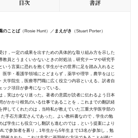
目次
書評
薦のことば
まえがき
（Rosie Hunt）／
（Stuart Porter）
受け，一定の成果を出すための具体的な取り組み方を示した
導教員とうまくいかないときの対処法，研究テーマや研究手
という言葉に恐れを抱く学生がその世界に足を踏み入れると
。医学・看護学領域にとどまらず，薬学や理学，農学をはじ
・大学院生，医療専門職に広く役立つ内容といえる。訳者自
ェック項目が参考になっている。
は，実はかなり迷った。著者の意図が読者に伝わるよう日本
間がかかり根気のいる仕事であることを，これまでの翻訳経
を押してくれたのは，当時私が教えていた三重大学医学部の
した手石方康宏さんであった。よい教科書なので，学生の勉
めば学生にも役立つし翻訳も進むのでは，という提案により
Lで参加者を募り，1年生から5年生まで13名が参加し，勉
に開催された。これは非常に画期的な方法であることが後に