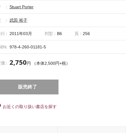
著
Stuart Porter
訳
武田 裕子
発行
2011年03月
判型：
B6
頁：
256
SBN
978-4-260-01181-5
2,750
定価
円 （本体2,500円+税）
販売終了
お近くの取り扱い書店を探す