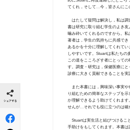
めにStuartに再度連絡したとこ
てくれ，そして…今，皆さんにこ
はたして疑問は解決し，私は調
書は研究に取り組む学生のよき友
噛み砕いてくれるのですから。私
著者は，学生の気持ちに共感でき
あるかを十分に理解してくれてい
しやすいです。Stuartは私た
この道をこころざす者にとっての
す。調査・研究は，保健医療にと
診療に大きく貢献できることを実
シェアする
また本書には，興味深い事実や
り組むための簡単なステップを示
か理解できるよう助けてくれます
せんが…それでも役に立つのは確
Stuartは実生活と結びつける
手助けをもしてくれます。本書は