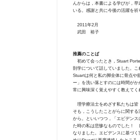
んからは，本書による学びが，早
いる。感謝と共に今後の活躍を祈
2011年2月
武田 裕子
推薦のことば
初めて会ったとき，Stuart P
剖学について話していました。こ
Stuartは何と私の脚全体に骨
ー」を洗い落とすのには時間がかか
常に興味深く覚えやすく教えてく
理学療法士をめざす私たちは皆
そも，こうしたことがらに関する
から。といいつつ，「エビデンス
た時の私は悲惨なものでした！ 
なりました。エビデンスに基づく