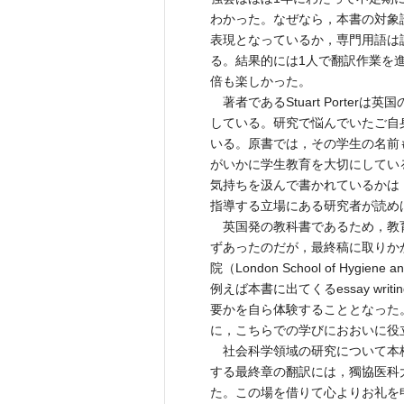
わかった。なぜなら，本書の対象
表現となっているか，専門用語は
る。結果的には1人で翻訳作業を
倍も楽しかった。
著者であるStuart Porte
している。研究で悩んでいたご自
いる。原書では，その学生の名前
がいかに学生教育を大切にしてい
気持ちを汲んで書かれているかは
指導する立場にある研究者が読め
英国発の教科書であるため，教
ずあったのだが，最終稿に取りか
院（London School of Hygie
例えば本書に出てくるessay w
要かを自ら体験することとなった
に，こちらでの学びにおおいに役
社会科学領域の研究について本
する最終章の翻訳には，獨協医科
た。この場を借りて心よりお礼を