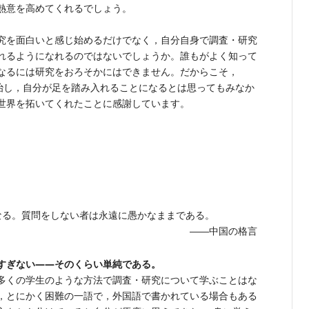
熱意を高めてくれるでしょう。
究を面白いと感じ始めるだけでなく，自分自身で調査・研究
れるようになれるのではないでしょうか。誰もがよく知って
なるには研究をおろそかにはできません。だからこそ，
症を治し，自分が足を踏み入れることになるとは思ってもみなか
世界を拓いてくれたことに感謝しています。
なる。質問をしない者は永遠に愚かなままである。
――中国の格言
すぎない――そのくらい単純である。
多くの学生のような方法で調査・研究について学ぶことはな
，とにかく困難の一語で，外国語で書かれている場合もある