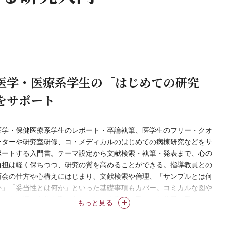
医学・医療系学生の「はじめての研究」
をサポート
医学・保健医療系学生のレポート・卒論執筆、医学生のフリー・クオ
ーターや研究室研修、コ・メディカルのはじめての病棟研究などをサ
ポートする入門書。テーマ設定から文献検索・執筆・発表まで、心の
負担は軽く保ちつつ、研究の質を高めることができる。指導教員との
面会の仕方や心構えにはじまり、文献検索や倫理、「サンプルとは何
か」「妥当性とは何か」といった基礎事項もカバー。コミカルな図や
読みもの調の文体も取り入れられた本書は、手ごろな分量で手にとり
もっと見る
やすい。ネット世代の学生の参考図書にも。