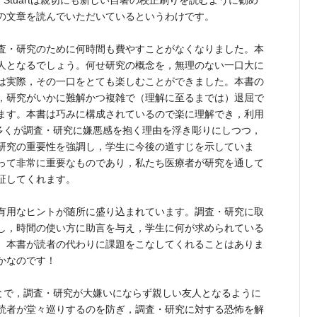
ろ，Stuartは親切にも新しい自著の校正刷りを読むように勧め
の文章を読んでいただいているというわけです。
査・研究のために何時間も費やすことがなくなりました。本
人となるでしょう。何せ研究の概念を，無理のない一口大に
は実際，その一口をとても楽しむことができました。本書の
，研究がいかに難解かつ複雑で（理解に至るまでは）退屈で
ます。本書は巧みに構成されているので楽に理解でき，利用
ちの多くが調査・研究に嫌悪感を抱く理由を浮き彫りにしつつ，
研究の重要性を強調し，学生に今後の道すじを示していま
って非常に重要なものであり，私たち医療者が研究を通して
証してくれます。
有用なヒントが随所に盛り込まれています。調査・研究に取
し，時間の使い方に助言を与え，学生に何が求められている
。本書が読者の代わりに課題をこなしてくれることはありま
かなのです！
ことで，調査・研究が大嫌いにならず親しい友人となるように
読者が堂々巡りするのを防ぎ，調査・研究に対する恐怖を解