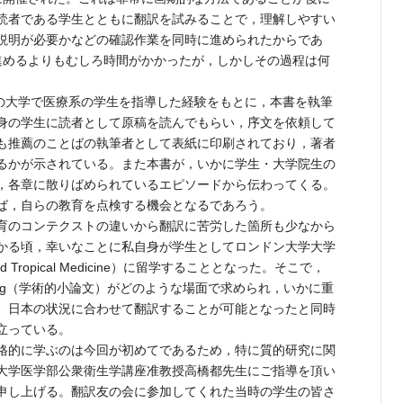
読者である学生とともに翻訳を試みることで，理解しやすい
説明が必要かなどの確認作業を同時に進められたからであ
進めるよりもむしろ時間がかかったが，しかしその過程は何
rは英国の大学で医療系の学生を指導した経験をもとに，本書を執筆
身の学生に読者として原稿を読んでもらい，序文を依頼して
も推薦のことばの執筆者として表紙に印刷されており，著者
るかが示されている。また本書が，いかに学生・大学院生の
，各章に散りばめられているエピソードから伝わってくる。
ば，自らの教育を点検する機会となるであろう。
育のコンテクストの違いから翻訳に苦労した箇所も少なから
かる頃，幸いなことに私自身が学生としてロンドン大学大学
ne and Tropical Medicine）に留学することとなった。そこで，
riting（学術的小論文）がどのような場面で求められ，いかに重
。日本の状況に合わせて翻訳することが可能となったと同時
立っている。
格的に学ぶのは今回が初めてであるため，特に質的研究に関
大学医学部公衆衛生学講座准教授高橋都先生にご指導を頂い
申し上げる。翻訳友の会に参加してくれた当時の学生の皆さ