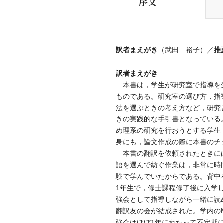
序文
訳者まえがき
推
（武田 裕子）／
訳者まえがき
本書は，学生が研究室で指導を
ものである。研究室の選び方，指
法を選ぶときの考え方など，研究
きの実践的な手引書となっている
め理系の研究を行おうとする学生
身にも，論文作成の際に本書のチ
本書の翻訳を依頼されたときに
語を選んで紡ぐ作業は，非常に時
験で学んでいたからである。背中
1年生で，修士課程修了後に入学
強会として指導しながら一緒に読
翻訳友の会が結成された。学内のM
強会はほぼ1年にわたって不定期