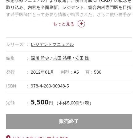
疾患診療マニュアル』より改題）。慢性腎臓病（CKD）の概念を
取り込み、内容を全面刷新。レジデント、総合内科専門医を目指
す若手医師にとって必要な情報が精選された。さらに使い勝手が
向上した腎臓病診療マニュアルの決定版。
もっと見る
シリーズ
レジデントマニュアル
編集
深川 雅史
/
吉田 裕明
/
安田 隆
発行
2012年01月
判型：
A5
頁：
536
ISBN
978-4-260-00948-5
5,500
定価
円 （本体5,000円+税）
販売終了