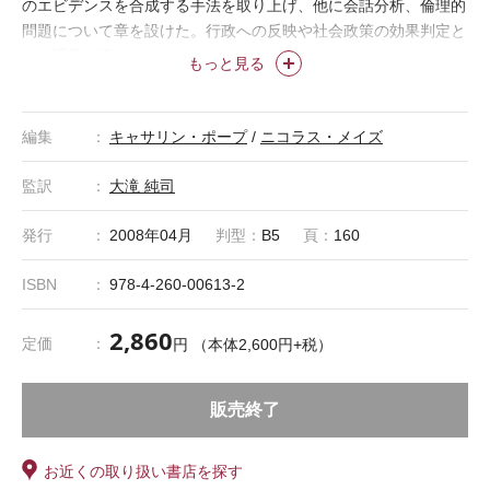
のエビデンスを合成する手法を取り上げ、他に会話分析、倫理的
問題について章を設けた。行政への反映や社会政策の効果判定と
いう課題も扱う。
もっと見る
編集
キャサリン・ポープ
/
ニコラス・メイズ
監訳
大滝 純司
発行
2008年04月
判型：
B5
頁：
160
ISBN
978-4-260-00613-2
2,860
定価
円 （本体2,600円+税）
販売終了
お近くの取り扱い書店を探す