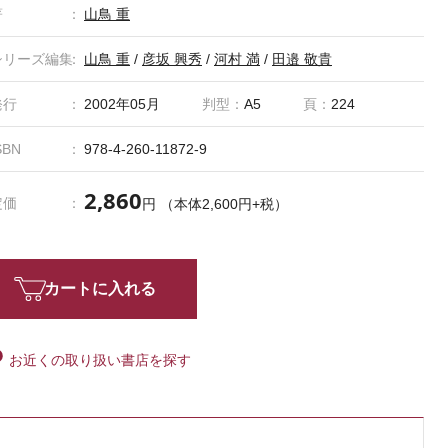
著
山鳥 重
シリーズ編集
山鳥 重
/
彦坂 興秀
/
河村 満
/
田邉 敬貴
発行
2002年05月
判型：
A5
頁：
224
SBN
978-4-260-11872-9
2,860
定価
円 （本体2,600円+税）
カートに入れる
お近くの取り扱い書店を探す