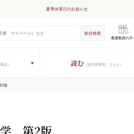
夏季休業日のお知らせ
看護教員の方
読む
子商品）
（医学界新聞・コラム）
第2版
学 第2版