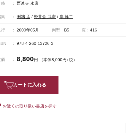
監修
西連寺 永康
編集
渕端 孟
/
野井倉 武憲
/
岸 幹二
発行
2000年05月
判型：
B5
頁：
416
SBN
978-4-260-13726-3
8,800
定価
円 （本体8,000円+税）
カートに入れる
お近くの取り扱い書店を探す