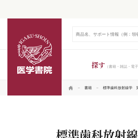
医学書院
探す
（書籍・雑誌・電
HOME
書籍
標準歯科放射線学 
標準歯科放射線