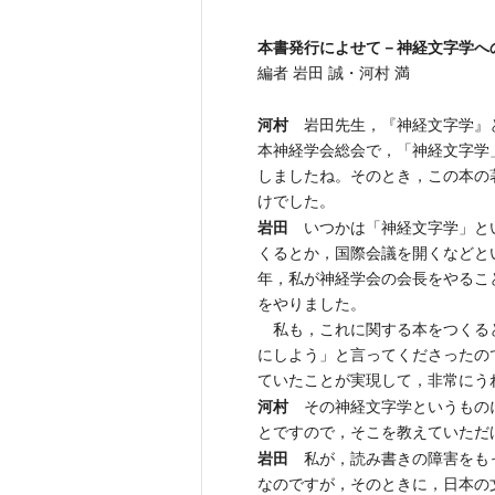
本書発行によせて－神経文字学へ
編者 岩田 誠・河村 満
河村
岩田先生，『神経文字学』と
本神経学会総会で，「神経文字学
しましたね。そのとき，この本の
けでした。
岩田
いつかは「神経文字学」とい
くるとか，国際会議を開くなどと
年，私が神経学会の会長をやるこ
をやりました。
私も，これに関する本をつくる
にしよう」と言ってくださったの
ていたことが実現して，非常にう
河村
その神経文字学というものに
とですので，そこを教えていただ
岩田
私が，読み書きの障害をもっ
なのですが，そのときに，日本の