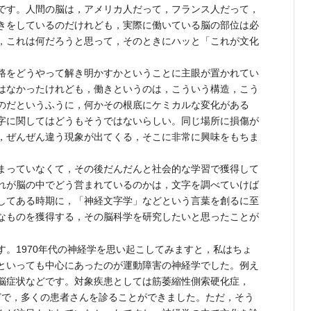
です。人間の脳は，アメリカ人だって，フランス人だって，
きをしているのだけれども，実際に働いている脳の部位は必
，これは何だろうと思って，そのときにハッと「これが文化
路をどうやって解き明かすかということに主眼が置かれてい
はなかったけれども，働きというのは，こういう構造，こう
のだというふうに，何かその根底にケミカルな変化がある
字に関してはどうもそうではないらしい。同じ場所に損傷が
，ぜんぜん違う現象が出てくる，そこに非常に興味をもちま
まっていなくて，その後だんだんと社会的な学習で獲得して
れが脳の中でどう営まれているのかは，文字を調べていけば
してある時期に，「神経文字学」などという言葉を創るに至
なものを獲得する，その脳科学を研究したいと思ったことが
。1970年代の神経学を思い起こしてみますと，私はちょ
といっても中心にあったのが運動障害の神経学でした。例え
脳症状などです。対象疾患としては筋萎縮性側索硬化症，
症などで，多くの患者さんを診ることができました。ただ，そう