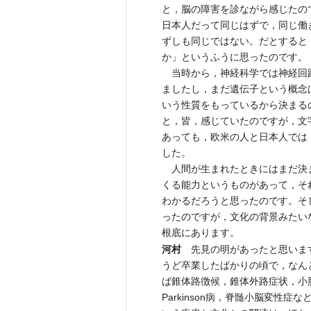
と，脳の障害を診ながら感じたの
日本人だって同じはずで，同じ働
ずしも同じではない。だとすると
か」というふうに思ったのです。
当時から，神経科学では神経回
ましたし，まだ遺伝子という概念
いう性質をもっているから決まる
と，皆，感じていたのですが，文
あっても，欧米の人と日本人では
した。
人間が生まれたときにはまだ決
くる能力というものがあって，そ
わかるだろうと思ったのです。そ
ったのですが，文化の背景みたい
根底にあります。
河村
先見の明があったと思います
うど卒業したばかりの頃で，なん
ば錐体路徴候，錐体外路症状，小
Parkinson病，脊髄小脳変性