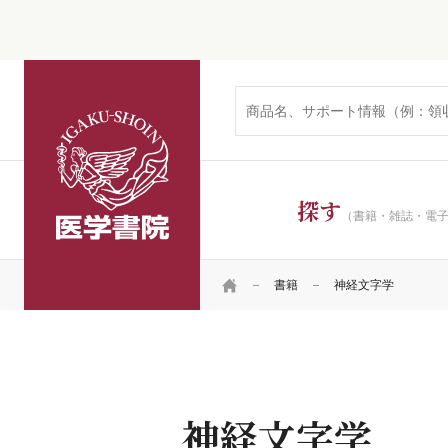
医学書院
探す
（書籍・雑誌・電
HOME
書籍
神経文字学
神経文字学