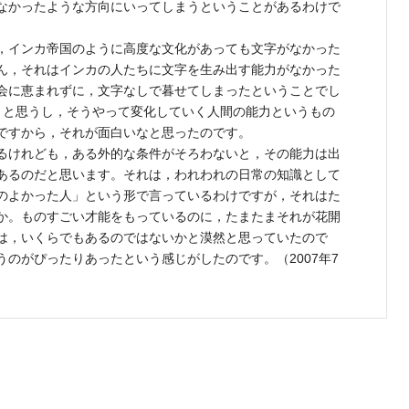
なかったような方向にいってしまうということがあるわけで
，インカ帝国のように高度な文化があっても文字がなかった
ん，それはインカの人たちに文字を生み出す能力がなかった
会に恵まれずに，文字なしで暮せてしまったということでし
うと思うし，そうやって変化していく人間の能力というもの
ですから，それが面白いなと思ったのです。
るけれども，ある外的な条件がそろわないと，その能力は出
あるのだと思います。それは，われわれの日常の知識として
のよかった人」という形で言っているわけですが，それはた
か。ものすごい才能をもっているのに，たまたまそれが花開
は，いくらでもあるのではないかと漠然と思っていたので
のがぴったりあったという感じがしたのです。（2007年7