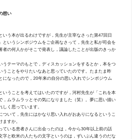
の想い
いう本が出るわけですが，先生が主宰なさった第47回日
」というシンポジウムをご企画なさって，先生と私が司会を
著者の何人かがそこで発表し，議論したことが出版のきっか
うテーマのもとで，ディスカッションをするとか，本をつ
いうことをやりたいなあと思っていたのです。たまたま昨
とになったので，20年来の自分の思い入れでシンポジウム
ということを考えてはいたのですが，河村先生が「これを本
で，ムラムラッとその気になりました（笑）。夢に思い描い
れしく思っています。
ついて，先生にはかなり思い入れがおありになるというこ
けますか。
ている患者さんに出会ったのは，今から30年以上前の話
文字と欧米の人たちの文字というのは，ずいぶん違うのだな