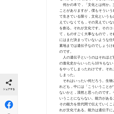
何かの本で，「文化とは何か。
ことがありますが，僕もそういう
て生きている限り，文化というも
えていなくても，その見えていな
を創る。それが文化です。そのコ
て，ものすごく大事なもので，そ
にはまだ決まっていないような仕
素地までは遺伝子なのでしょうけ
のです。
人の遺伝子というのはそれほど
の進化史からいったら10％もな
をやってしまったわけです。それ
しまった。
シェアする
それはいったい何だろう。生物
れども，中には「こういうことが
ないかと，漠然と思ったのです。
いうことにならない。能力がある
その能力を世代間で伝えていくこ
れが文化である。能力は遺伝子に