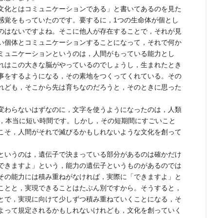
文化とはコミュニケーションである」と書いてあるのを見た
感覚をもっていたのです。要するに，1つの生命体が個とし
のはないですよね。そこに他人が存在することで，それが見
い個体とコミュニケーションすることになって，それで何か
ミュニケーションというのは，人間がもっている能力とし
れはこの大きな脳がやっているのでしょうし，生まれたとき
事をするようになる，その素地をつくってくれている。その
れども，そこから先は育ちなのだろうと，そのときに思った
変わらないはずなのに，文字を使うようになったのは，人類
い，本当に短い時間です。しかし，その短期間にすごいこと
こそ，人間がそれで滅びるかもしれないような文化を創って
というのは，遺伝子で決まっている部分があるのは確かだけ
できますよ」という，能力の遺伝子というものがあるのでは
その能力には積み重ねがなければ，実際に「できますよ」と
ことと，実現できることはたぶん別ですから。そうすると，
とで，実現に向けて少しずつ積み重ねていくことになる，そ
よって規定されるかもしれないけれども，文化を創っていく