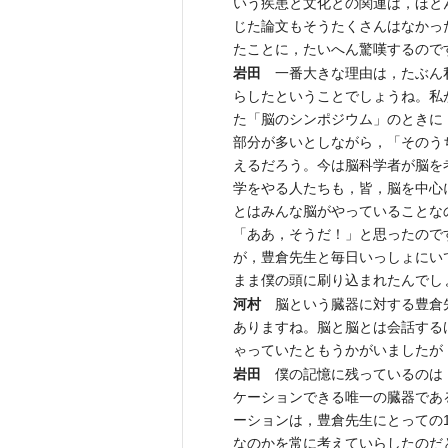
いう疾患と文化との関連は，ほと
じた論文もそうたくさんはなかっ
たことに，たいへん驚嘆するので
岩田
一番大きな理由は，たぶん私
らしたということでしょうね。私
た「脳のシンポジウム」のときに
部分が多いとしながら，「そのう
えるだろう。今は脳科学者が脳を
学をやる人たちも，皆，脳を中心
とはみんな脳がやっていることな
「ああ，そうだ！」と思ったので
が，豊倉先生と毎日いっしょにい
まま僕の頭に刷り込まれたんでし
河村
脳という臓器に対する豊倉先
ありますね。脳と脳とは会話する
ゃっていたともうかがいましたが
岩田
僕の記憶に残っているのは，
ケーションできる唯一の臓器であ
ーションは，豊倉先生にとっての
なのかを常に考えていらしたのだ