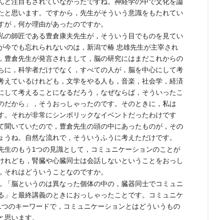
んど注目もされていなかったですね。神経学の中で文化を論
たと思います。ですから，先生がそういう意識をもたれてい
すが，何か理由があったのですか。
の師匠である豊倉康夫先生が，そういう目でものを見てい
が今でも忘れられないのは，新潟で椿 忠雄先生が主宰され
，豊倉先生が発言されまして，脳の研究にはまだこれからの
ちに，科学者だけでなく，すべての人が，脳を中心にして考
考えているけれども，文学をやる人も，音楽，社会学，経済
にして考えることになるだろう，なぜならば，そういったこ
のだから」，そうおっしゃったのです。そのときに，私は
す。それが非常にシンボリックなイベントだったわけです
て聞いていたので，豊倉先生の頭の中にあったものが，その
ょうね。自然な流れで，そういうふうに考えただけです。
生のもう1つの見識として，コミュニケーションのことが
けれども，腎臓や心臓同士は会話しないということをおっし
，それはどういうことなのですか。
「脳というのは異なった個体の中の，臓器同士でコミュニ
る」と最終講義のときにおっしゃったことです。コミュニケ
1つのキーワードで，コミュニケーションとはどういうもの
と思います。