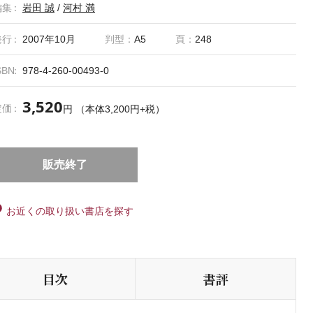
編集
岩田 誠
/
河村 満
発行
2007年10月
判型：
A5
頁：
248
SBN
978-4-260-00493-0
3,520
定価
円 （本体3,200円+税）
販売終了
お近くの取り扱い書店を探す
目次
書評