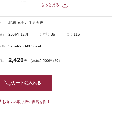
わかりやすく提示。
もっと見る
著
北浦 暁子
/
渋谷 美香
発行
2006年12月
判型：
B5
頁：
116
SBN
978-4-260-00367-4
2,420
定価
円 （本体2,200円+税）
カートに入れる
お近くの取り扱い書店を探す