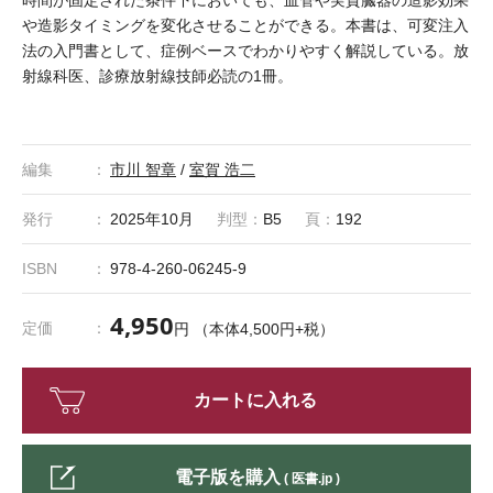
や造影タイミングを変化させることができる。本書は、可変注入
法の入門書として、症例ベースでわかりやすく解説している。放
射線科医、診療放射線技師必読の1冊。
編集
市川 智章
/
室賀 浩二
発行
2025年10月
判型：
B5
頁：
192
ISBN
978-4-260-06245-9
4,950
定価
円 （本体4,500円+税）
カートに入れる
電子版を購入
( 医書.jp )