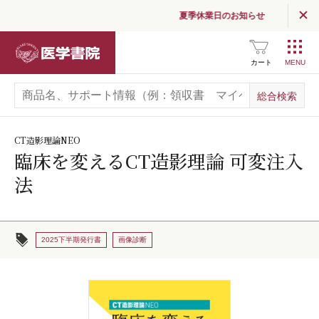
夏季休業日のお知らせ
医学書院
カート
CT造影理論NEO
臨床を変えるCT造影理論 可変注入
法
2025下半期発行書
画像診断