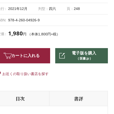
発行
2021年12月
判型：
四六
頁：
248
SBN
978-4-260-04926-9
1,980
定価
円 （本体1,800円+税）
電子版を購入
カートに入れる
( 医書.jp )
お近くの取り扱い書店を探す
目次
書評