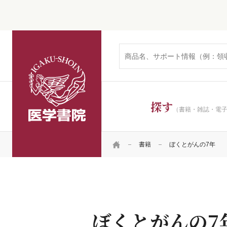
医学書院
探す
（書籍・雑誌・電
HOME
書籍
ぼくとがんの7年
ぼくとがんの7