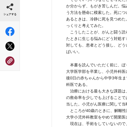
シェアする
か分からず、もがき苦しんだ。悩
う方法を懸命に模索した。死につ
あるときは、冷静に死を見つめた
っくりと考えてみた。
こうしたことが、がんと闘う読
たときに生じる悩みにどう対処す
対しても、患者とどう接し、どう
ばいい。
本書を読んでいただく前に、ぼく
大学医学部を卒業し、小児外科医
後0日の赤ちゃんから中学3年生
科医である。
治療における最も大きな課題は
の救命率を少しでも上げることで
当した。小児がん医療に関して当
ところが40歳のときに、解離性
大学小児外科教室をやめて開業医
現在は、手術をしていないので