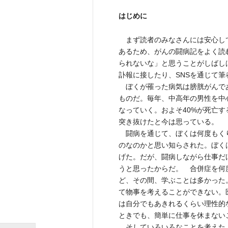
はじめに
まず読者のみなさんには安心し
あるため、がんの闘病記をよく読
られないな」と思うことがしばし
訃報に接したり、SNSを通じて
ぼくが罹った病気は膀胱がんで
ものだ。毎年、中高年の男性を中
なっていく。およそ40%が死亡
突き抜けたと今は思っている。
闘病を通じて、ぼくは何度もく
のなのかと思い知らされた。ぼく
げた。だが、闘病しながら仕事だ
うと思ったからだ。 合併症を何
ど、その間、学ぶことは多かった
て物事を考えることができない。
は自分でもあきれるくらい理性的
ときでも、簡単に仕事を休まない
そしていろいろなことを考えた