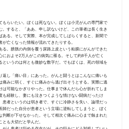
てもらいたい。ぼくは死なない。ぼくは小児がんの専門家で
む。すると、「ああ、申し訳ないけど、この筆者は長く生き
ばある。そして実際、本が完成してしばらくすると、新聞で
筆者が亡くなった情報が流れてきたりする。
ある。膀胱の内側を覆う尿路上皮という粘膜にがんができた
心におよそ2万人がこの病気に罹る。そして約8千人が亡く
するというのは何とも微妙な数字だ。でもぼくは、死の領域を
り返し「痛い目」にあった。がんと闘うとはこんなに痛いも
は痛みに弱く、すぐに痛みから逃げ出そうとする。実際に逃
けは可能なかぎりやった。仕事まで休んだら心が折れてしま
度も経験し、妻にも泣きつくような情けない闘病だったけ
。患者というのは弱き者で、すぐに冷静さを失い、論理だっ
医師だった自分が患者という立場に逆転してしまうと、ぼく
な判断が下せなかった。そして相次ぐ痛みに心まで蝕まれた
ことも大切だと学んだ。
。がん患者は悩める存在だが、その悩みにどう対処していい