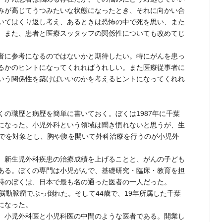
みが高じてうつみたいな状態になったとき、それに向かい合
いてはくり返し考え、あるときは恐怖の中で死を思い、また
。また、患者と医療スッタッフの関係性についても改めてじ
者に参考になるのではないかと期待したい。特にがんを患っ
るかのヒントになってくれればうれしい。また医療従事者に
いう関係性を築けばいいのかを考えるヒントになってくれれ
の職歴と病歴を簡単に書いておく。ぼくは1987年に千葉
になった。小児外科という領域は聞き慣れないと思うが、生
までを対象とし、胸や腹を開いて外科治療を行うのが小児外
、新生児外科疾患の治療成績を上げることと、がんの子ども
ある。ぼくの専門は小児がんで、基礎研究・臨床・教育を担
時のぼくは、日本で最も名の通った医者の一人だった。
脳動脈瘤でぶっ倒れた。そして44歳で、19年所属した千葉
になった。
、小児外科医と小児科医の中間のような医者である。開業し