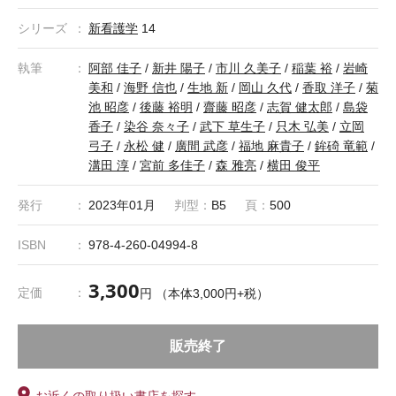
や危険からまもり、健やかに育成するための援助と愛護を理
シリーズ
解することが必要です。本書では、小児の成長・発達と健
新看護学
14
康、それを支える看護、小児の疾患とその看護を学びます。
執筆
阿部 佳子
/
新井 陽子
/
市川 久美子
/
稲葉 裕
/
岩崎
図や写真を多数掲載し、より理解を促し、楽しく学べるテキ
美和
/
海野 信也
/
生地 新
/
岡山 久代
/
香取 洋子
/
菊
ストとなっています。
池 昭彦
/
後藤 裕明
/
齋藤 昭彦
/
志賀 健太郎
/
島袋
香子
/
染谷 奈々子
/
武下 草生子
/
只木 弘美
/
立岡
弓子
/
永松 健
/
廣間 武彦
/
福地 麻貴子
/
鉾碕 竜範
/
溝田 淳
/
宮前 多佳子
/
森 雅亮
/
横田 俊平
発行
2023年01月
判型：
B5
頁：
500
ISBN
978-4-260-04994-8
3,300
定価
円 （本体3,000円+税）
販売終了
お近くの取り扱い書店を探す