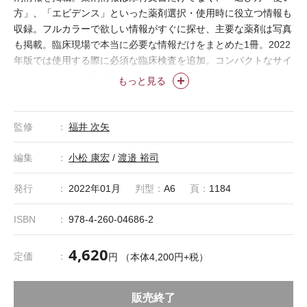
方」、「エビデンス」といった薬剤選択・使用時に役立つ情報も
収録。フルカラーで欲しい情報がすぐに探せ、主要な薬剤は写真
も掲載。臨床現場で本当に必要な情報だけをまとめた1冊。2022
年版では使用する際に必須な臨床検査を追加。コンパクトなサイ
ズのまま、さらに充実。
もっと見る
監修
福井 次矢
編集
小松 康宏
/
渡邉 裕司
発行
2022年01月
判型：
A6
頁：
1184
ISBN
978-4-260-04686-2
4,620
定価
円 （本体4,200円+税）
販売終了