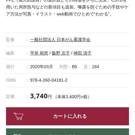
用いた局所投与などの新項目も追加。曝露を防ぐための手技やケ
ア方法が写真・イラスト・web動画でひとめで“わかる”。
監修
一般社団法人 日本がん看護学会
編集
平井 和恵
/
飯野 京子
/
神田 清子
発行
2020年03月
判型：
B5
頁：
184
ISBN
978-4-260-04181-2
3,740
定価
円 （本体3,400円+税）
カートに入れる