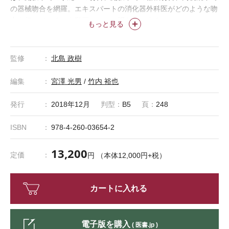
の器械吻合を網羅。エキスパートの消化器外科医がどのような吻
合を行っているかを動画とともに明らかにする。
もっと見る
監修
北島 政樹
編集
宮澤 光男
/
竹内 裕也
発行
2018年12月
判型：
B5
頁：
248
ISBN
978-4-260-03654-2
13,200
定価
円 （本体12,000円+税）
カートに入れる
電子版を購入
( 医書.jp )