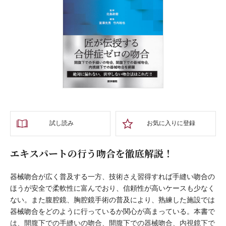
試し読み
お気に入りに登録
エキスパートの行う吻合を徹底解説！
器械吻合が広く普及する一方、技術さえ習得すれば手縫い吻合の
ほうが安全で柔軟性に富んでおり、信頼性が高いケースも少なく
ない。また腹腔鏡、胸腔鏡手術の普及により、熟練した施設では
器械吻合をどのように行っているか関心が高まっている。本書で
は、開腹下での手縫いの吻合、開腹下での器械吻合、内視鏡下で