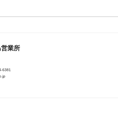
島営業所
4-6381
.jp