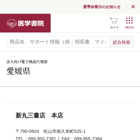
夏季休業日のお知らせ
医学書院Column
医学書院
カート
お知らせ
企業情報
採用情報
法人向け電子商品代理店
愛媛県
関連サイト一覧
SNS公式アカウント
一覧
広告掲載について
新丸三書店 本店
お問い合わせ
〒790-0924 松山市南久米町525-1
TEL：089-955-7381 │ FAX：089-955-7384