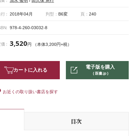
編集
清水 俊明
/
田久保 憲行
発行
2018年04月
判型：
B6変
頁：
240
SBN
978-4-260-03032-8
3,520
定価
円 （本体3,200円+税）
電子版を購入
カートに入れる
( 医書.jp )
お近くの取り扱い書店を探す
目次