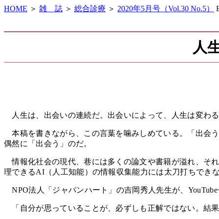
HOME
＞
雑 誌
＞
総合診療
＞
2020年5月号（Vol.30 No.5）
E
人
人生は、出会いの連続だ。出会いによって、人生は変わ
本稿を書きながら、この言葉を噛みしめている。「出会う
偶然に「出会う」のだ。
情報化社会の現代、巷には多くの論文や書籍が溢れ、それ
理できるAI（人工知能）の情報収集能力には太刀打ちでき
NPO法人「ジャパンハート」の吉岡秀人先生が、YouTu
「自分が思っていることが、必ずしも正解ではない。結果