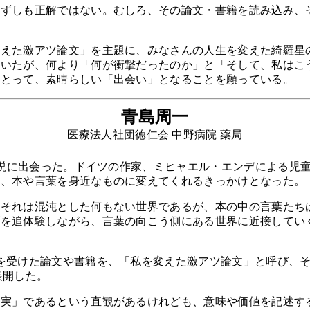
ずしも正解ではない。むしろ、その論文・書籍を読み込み、
えた激アツ論文」を主題に、みなさんの人生を変えた綺羅星
だいたが、何より「何が衝撃だったのか」と「そして、私はこ
にとって、素晴らしい「出会い」となることを願っている。
青島周一
医療法人社団徳仁会 中野病院 薬局
小説に出会った。ドイツの作家、ミヒャエル・エンデによる児
は、本や言葉を身近なものに変えてくれるきっかけとなった。
それは混沌とした何もない世界であるが、本の中の言葉たち
ブを追体験しながら、言葉の向こう側にある世界に近接してい
を受けた論文や書籍を、「私を変えた激アツ論文」と呼び、そ
て展開した。
実」であるという直観があるけれども、意味や価値を記述す