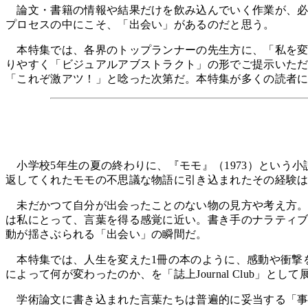
論文・書籍の情報や結果だけを飲み込んでいく作業が、必
プロセスの中にこそ、「出会い」があるのだと思う。
本特集では、各界のトップランナーの先生方に、「私を変
りやすく「ビジュアルアブストラクト」の形でご提示いた
「これぞ激アツ！」と唸った次第だ。本特集が多くの読者
小学校5年生の夏の終わりに、『モモ』（1973）という
返してくれたモモの不思議な物語に引き込まれたその経験
未だかつて自分が出会ったことのない物の見方や考え方。
は私にとって、言葉を得る感覚に近い。書き手のナラティ
動が揺さぶられる「出会い」の瞬間だ。
本特集では、人生を変えた1冊の本のように、感動や衝撃
によって何が変わったのか、を「誌上Journal Club」とし
学術論文に書き込まれた言葉たちは普遍的に妥当する「事