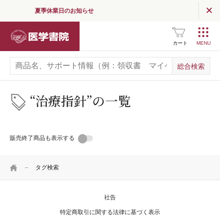
夏季休業日のお知らせ
読む
（医学界新聞・コラム）
医学書院
医学界新聞
カート
医学界新聞プラス
医学書院Column
“治療指針”の
一覧
お知らせ
販売終了商品も表示する
企業情報
採用情報
HOME
タグ検索
関連サイト一覧
SNS公式アカウント
一覧
社告
特定商取引に関する法律に基づく表示