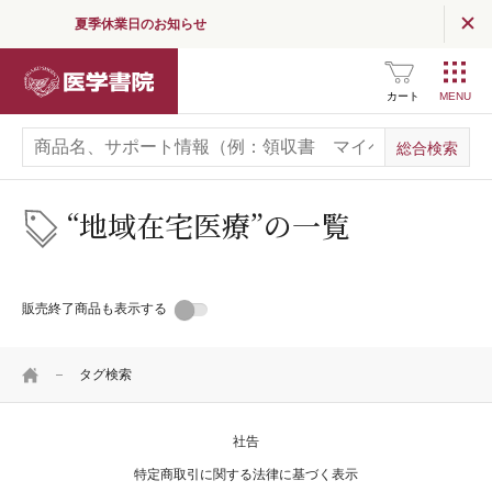
夏季休業日のお知らせ
読む
（医学界新聞・コラム）
医学書院
医学界新聞
カート
医学界新聞プラス
医学書院Column
“地域在宅医療”の
一覧
お知らせ
販売終了商品も表示する
企業情報
採用情報
HOME
タグ検索
関連サイト一覧
SNS公式アカウント
一覧
社告
特定商取引に関する法律に基づく表示