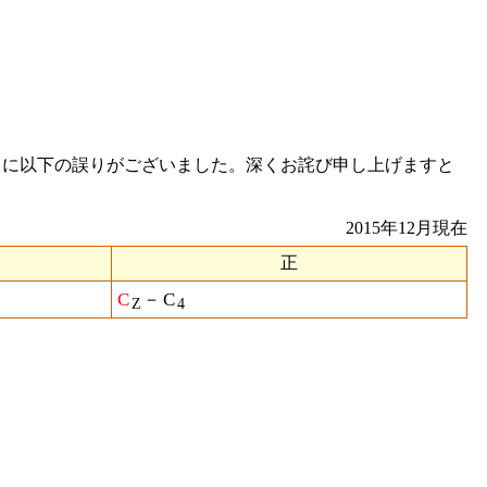
行）に以下の誤りがございました。深くお詫び申し上げますと
2015年12月現在
正
C
－C
Z
4