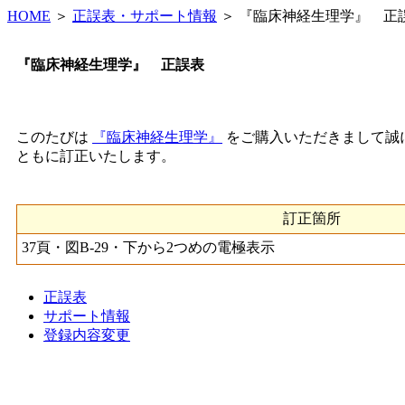
HOME
＞
正誤表・サポート情報
＞ 『臨床神経生理学』 正
『臨床神経生理学』 正誤表
このたびは
『臨床神経生理学』
をご購入いただきまして誠に
ともに訂正いたします。
訂正箇所
37頁・図B-29・下から2つめの電極表示
正誤表
サポート情報
登録内容変更