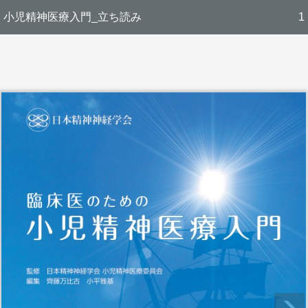
小児精神医療入門_立ち読み
1