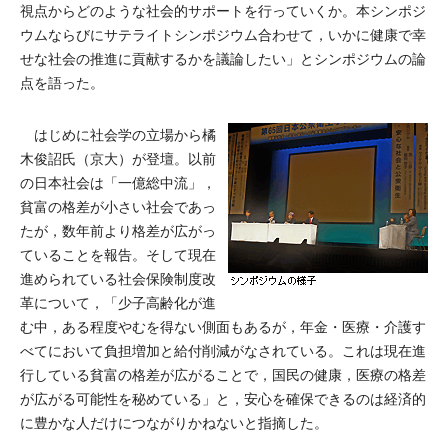
視点からどのような社会的サポートを行っていくか。本シンポジ
ウムならびにサテライトシンポジウム合わせて，いかに健康で幸
せな社会の推進に貢献するかを議論したい」とシンポジウムの論
点を語った。
はじめに社会学の立場から橘
木俊詔氏（京大）が登壇。以前
の日本社会は「一億総中流」，
貧富の格差が小さい社会であっ
たが，数年前より格差が広がっ
ていることを報告。そして現在
進められている社会保険制度改
革について，「少子高齢化が進
む中，ある程度やむを得ない側面もあるが，年金・医療・介護す
べてにおいて負担増加と給付削減がなされている。これは現在進
行している貧富の格差が広がることで，国民の健康，医療の格差
が広がる可能性を秘めている」と，安心を確保できるのは経済的
に豊かな人だけにつながりかねないと指摘した。