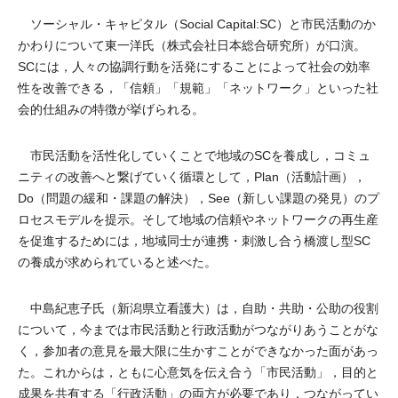
ソーシャル・キャピタル（Social Capital:SC）と市民活動のか
かわりについて東一洋氏（株式会社日本総合研究所）が口演。
SCには，人々の協調行動を活発にすることによって社会の効率
性を改善できる，「信頼」「規範」「ネットワーク」といった社
会的仕組みの特徴が挙げられる。
市民活動を活性化していくことで地域のSCを養成し，コミュ
ニティの改善へと繋げていく循環として，Plan（活動計画），
Do（問題の緩和・課題の解決），See（新しい課題の発見）のプ
ロセスモデルを提示。そして地域の信頼やネットワークの再生産
を促進するためには，地域同士が連携・刺激し合う橋渡し型SC
の養成が求められていると述べた。
中島紀恵子氏（新潟県立看護大）は，自助・共助・公助の役割
について，今までは市民活動と行政活動がつながりあうことがな
く，参加者の意見を最大限に生かすことができなかった面があっ
た。これからは，ともに心意気を伝え合う「市民活動」，目的と
成果を共有する「行政活動」の両方が必要であり，つながってい