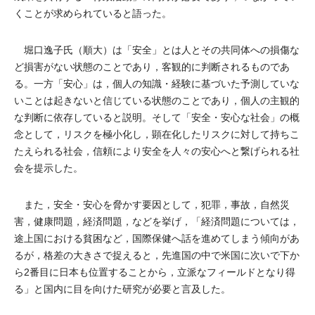
くことが求められていると語った。
堀口逸子氏（順大）は「安全」とは人とその共同体への損傷な
ど損害がない状態のことであり，客観的に判断されるものであ
る。一方「安心」は，個人の知識・経験に基づいた予測していな
いことは起きないと信じている状態のことであり，個人の主観的
な判断に依存していると説明。そして「安全・安心な社会」の概
念として，リスクを極小化し，顕在化したリスクに対して持ちこ
たえられる社会，信頼により安全を人々の安心へと繋げられる社
会を提示した。
また，安全・安心を脅かす要因として，犯罪，事故，自然災
害，健康問題，経済問題，などを挙げ，「経済問題については，
途上国における貧困など，国際保健へ話を進めてしまう傾向があ
るが，格差の大きさで捉えると，先進国の中で米国に次いで下か
ら2番目に日本も位置することから，立派なフィールドとなり得
る」と国内に目を向けた研究が必要と言及した。