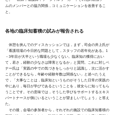
ムのメンバーとの協力関係，コミュニケーションを改善するこ
と。
各地の臨床知蓄積の試みが報告される
休憩を挟んでのディスカッションでは，まず，司会の井上氏が
「看護現場の今日的な問題として，スタッフの若年化がある。1
－3年目が大半という職場も少なくない。臨床知の獲得におい
て，若さ，経験の少なさは障害となるか」と質問。これに対しベ
ナー氏は「実践の中での気づきをしっかりと認識し，次に活かす
ことができるなら，年齢や経験年数は関係ない」と述べたうえ
で，「大事なことは，臨床知というものがそうした日常の実践の
中にあり，毎日が学びであるということを，彼女らに知ってもら
うことです。その意味では，そうした学びをサポートするエキス
パートナースが側にいるということが望ましいでしょう」と答え
た。
その後，会場の参加者から，それぞれの施設での臨床知蓄積の