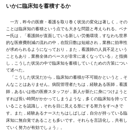
いかに臨床知を蓄積するか
一方，昨今の医療・看護を取り巻く状況の変化は著しく，その
ことは臨床知の蓄積という点でも大きな問題と考えられる。ベナ
ー氏は，「看護師が直面している新しい労働環境，すなわち世界
的な医療費削減の流れの中，在院日数は短縮され，業務に効率性
が求められるようになっており，また，看護師の人員不足という
こともあり，業務全体のペースが非常に速くなっている」と指摘
し，こうした状況の中で臨床知を蓄積していくための方策につい
て述べた。
「こうした状況だから，臨床知の蓄積が不可能かというと，そ
んなことはありません。病院管理者たちは，経験ある医師，看護
師，あるいは他の医療スタッフが，新人が新たに身につけようと
すれば長い時間がかかってしまうような，多くの臨床知を持って
いることを認識し，それを目に見える形にする努力をすべきで
す。また，経験あるナースたちはしばしば，自分が持っている臨
床知に無自覚であることも多いです。それらを言語化し，共有し
ていく努力が有効でしょう」。