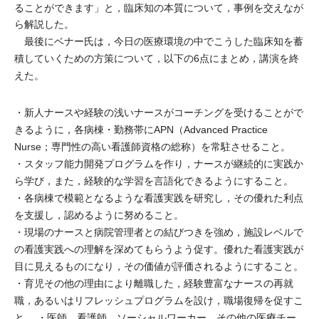
ることができます」と，臨床知の本質について，事例を交えなが
ら解説した。
最後にベナー氏は，今日の医療環境の中でこうした臨床知を蓄
積していくための方策について，以下の6点にまとめ，講演を終
えた。
・新人ナースや経験の浅いナースがコーチングを受けることがで
きるように，各病棟・勤務帯にAPN（Advanced Practice
Nurse；専門性の高い看護師資格の総称）を常駐させること。
・スタッフ能力開発プログラムを作り，ナースが継続的に実践か
ら学び，また，経験的な学習を言語化できるようにすること。
・各病棟で模範となるような看護実践を研究し，その優れた利点
を支援し，認めるように努めること。
・現場のナースと病院管理者との結びつきを強め，施設レベルで
の看護実践への理解を深めてもらうよう促す。優れた看護実践が
目に見えるものになり，その価値が評価されるようにすること。
・育児その他の理由により離職した，経験豊富なナースの再就
職，あるいはリフレッシュプログラムを設け，職場復帰を促すこ
と。 ・医師，看護師，ソーシャルワーカー，その他の医療チー