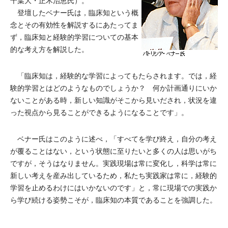
千葉大・正木治恵氏）。
登壇したベナー氏は，臨床知という概
念とその有効性を解説するにあたってま
ず，臨床知と経験的学習についての基本
的な考え方を解説した。
「臨床知は，経験的な学習によってもたらされます。では，経
験的学習とはどのようなものでしょうか？ 何か計画通りにいか
ないことがある時，新しい知識がそこから見いだされ，状況を違
った視点から見ることができるようになることです」。
ベナー氏はこのように述べ，「すべてを学び終え，自分の考え
が覆ることはない，という状態に至りたいと多くの人は思いがち
ですが，そうはなりません。実践現場は常に変化し，科学は常に
新しい考えを産み出しているため，私たち実践家は常に，経験的
学習を止めるわけにはいかないのです」と，常に現場での実践か
ら学び続ける姿勢こそが，臨床知の本質であることを強調した。