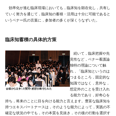
効率化が進む臨床現場においても，臨床知を顕在化し，共有し
ていく努力を通じて，臨床知の蓄積・活用は十分に可能であると
いうベナー氏の言葉に，参加者の多くが深くうなずいた。
臨床知蓄積の具体的方策
続いて，臨床把握や先
見性など，ベナー看護論
独特の理論について触
れ，「臨床知というのは
つまるところ，固定的な
知識ではなく，意外な，
想定外のことを受け入れ
る能力であり，好奇心を
持ち，将来のことに目を向ける能力と言えます。豊富な臨床知を
持つエキスパートナースは，そのような能力によって，実践の不
確定な状況の中でも，その本質を見抜き，その後の行動を選択す