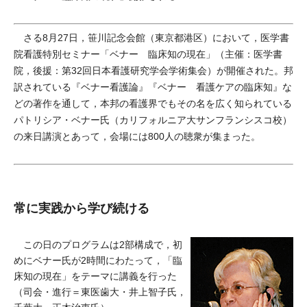
さる8月27日，笹川記念会館（東京都港区）において，医学書
院看護特別セミナー「ベナー 臨床知の現在」（主催：医学書
院，後援：第32回日本看護研究学会学術集会）が開催された。邦
訳されている『ベナー看護論』『ベナー 看護ケアの臨床知』な
どの著作を通して，本邦の看護界でもその名を広く知られている
パトリシア・ベナー氏（カリフォルニア大サンフランシスコ校）
の来日講演とあって，会場には800人の聴衆が集まった。
常に実践から学び続ける
この日のプログラムは2部構成で，初
めにベナー氏が2時間にわたって，「臨
床知の現在」をテーマに講義を行った
（司会・進行＝東医歯大・井上智子氏，