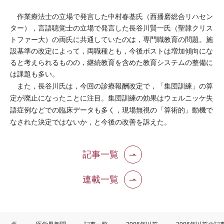
作業療法士の立場で発言した中村春基氏（西播磨総合リハセン
ター），言語聴覚士の立場で発言した長谷川賢一氏（聖隷クリス
トファー大）の両氏に共通していたのは，専門職教育の問題。施
設基準の改定によって，両職種とも，今後ポストは増加傾向にな
ると考えられるものの，継続教育を含めた教育システムの整備に
は課題も多い。
また，長谷川氏は，今回の診療報酬改定で，「集団訓練」の算
定が廃止になったことに注目。集団訓練の効果はウェルニッケ失
語症例などでの臨床データも多く，現場無視の「算術的」動機で
なされた決定ではないか，と今後の改善を訴えた。
記事一覧
連載一覧
HOME