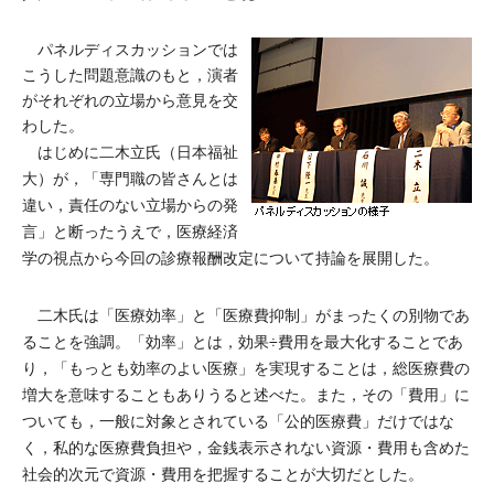
パネルディスカッションでは
こうした問題意識のもと，演者
がそれぞれの立場から意見を交
わした。
はじめに二木立氏（日本福祉
大）が，「専門職の皆さんとは
違い，責任のない立場からの発
言」と断ったうえで，医療経済
学の視点から今回の診療報酬改定について持論を展開した。
二木氏は「医療効率」と「医療費抑制」がまったくの別物であ
ることを強調。「効率」とは，効果÷費用を最大化することであ
り，「もっとも効率のよい医療」を実現することは，総医療費の
増大を意味することもありうると述べた。また，その「費用」に
ついても，一般に対象とされている「公的医療費」だけではな
く，私的な医療費負担や，金銭表示されない資源・費用も含めた
社会的次元で資源・費用を把握することが大切だとした。