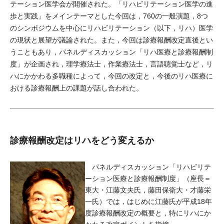
テーション医学会が開催された。「リハビリテーション医学の進
歩と実践」をメインテーマとした今回は，760の一般演題，8つ
のシンポジウムを中心にリハビリテーション（以下，リハ）医学
の現状と展望が議論された。また，今回は診療報酬改定直後とい
うこともあり，パネルディスカッション「リハ医療と診療報酬制
度」が企画され，理学療法士，作業療法士，言語聴覚士など，リ
ハにかかわる多職種によって，今回の改定と，今後のリハ医療に
おける診療報酬上の課題が話し合われた。
診療報酬改定はリハをどう変えるか
パネルディスカッション「リハビリテ
ーション医療と診療報酬制度」（座長＝
東大・江藤文夫氏，藤田保衛大・才藤栄
一氏）では，はじめに江藤氏が平成18年
度診療報酬改定の概要と，特にリハにか