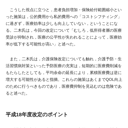
こうした視点に立つと，患者負担増加・保険給付範囲縮小とい
った施策は，公的費用から私的費用への「コストシフティング」
に過ぎず，医療効率は少しも向上していない，ということにな
る。二木氏は，今回の改定について「むしろ，低所得者層の医療
受診が抑制され，医療の公平性が失われることによって，医療効
率が低下する可能性が高い」と述べた。
また，二木氏は，介護保険改定についても触れ，介護予防・生
活習慣病対策といった予防医療の充実は，短期的に医療費削減を
もたらしたとしても，平均余命の延長により，累積医療費は逆に
増大する可能性があると指摘。これらの施策はあくまでQOL向上
のために行うべきものであり，医療費抑制を見込むのは危険であ
ると述べた。
平成18年度改定のポイント