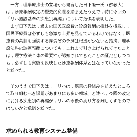
一方，理学療法士の立場から発言した日下隆一氏（佛教大）
は，診療報酬改定の歴史的変遷を踏まえたうえで，特に今回の
「リハ施設基準の疾患別再編」について危惧を表明した。
まず日下氏は，過去の国民医療費と診療報酬の推移を概観し，
国民医療費は必ずしも急激な上昇を見せているわけではなく，医
療費の高騰を強調する厚労省の予測は根拠が少ないと指摘。理学
療法科の診療報酬についても，これまで引き上げられてきたこと
は，理学療法全体の重要性が認知されてきたことの証だとしつつ
も，必ずしも実態を反映した診療報酬体系とはなっていなかった
と述べた。
そのうえで日下氏は，「リハは，疾患の枠組みを超えたところ
で取り組むべき課題があまりにも多い領域」と述べ，今回の改定
における疾患別の再編が，リハの今後のあり方を難しくするので
はないかと危惧を述べた。
求められる教育システム整備