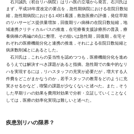
石川誠氏（初台リハ病院）はリハ医の立場から発言。石川氏は
まず，平成18年度改定の要点を，急性期病院における在院日数短
縮，急性期病院における1.4対1看護，救急医療の評価，発症早期
のリハサービス提供量増加，回復期リハ病棟の在院日数短縮，地
域連携クリティカルパスの推進，在宅療養支援診療所の普及，療
養病棟の再編の8点に整理。その狙いは急性期，回復期，在宅そ
れぞれの医療機能分化と連携の推進，それによる在院日数短縮と
病床数削減とにあるとした。
石川氏は，これらの妥当性を認めつつも，医療機能分化を進め
るうえでは解決すべき課題があると指摘。急性期での集中的なリ
ハを実現するには，リハスタッフの充実が必要だが，増大する人
件費をどこがまかなうのか，若手スタッフの教育をどのように充
実させるかなど，喫緊の課題が少なくないと述べた。また，そう
した早期リハの効果を費用対効果で分析・立証していくことなく
しては，医療の効率化実現は難しいと述べた。
疾患別リハの限界？