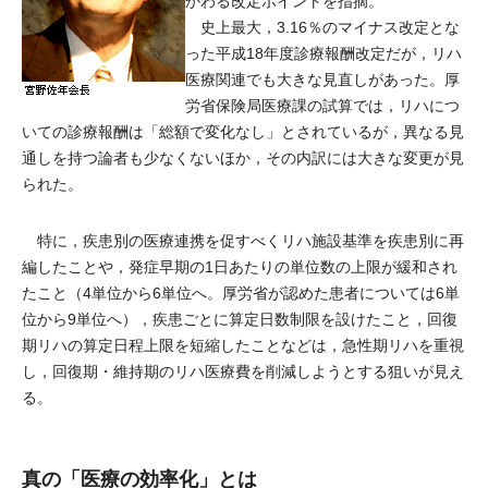
かわる改定ポイントを指摘。
史上最大，3.16％のマイナス改定とな
った平成18年度診療報酬改定だが，リハ
医療関連でも大きな見直しがあった。厚
労省保険局医療課の試算では，リハにつ
いての診療報酬は「総額で変化なし」とされているが，異なる見
通しを持つ論者も少なくないほか，その内訳には大きな変更が見
られた。
特に，疾患別の医療連携を促すべくリハ施設基準を疾患別に再
編したことや，発症早期の1日あたりの単位数の上限が緩和され
たこと（4単位から6単位へ。厚労省が認めた患者については6単
位から9単位へ），疾患ごとに算定日数制限を設けたこと，回復
期リハの算定日程上限を短縮したことなどは，急性期リハを重視
し，回復期・維持期のリハ医療費を削減しようとする狙いが見え
る。
真の「医療の効率化」とは