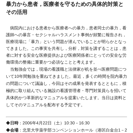
暴力から患者，医療者を守るための具体的対策と
その活用
病院内における患者から医療者への暴力，患者同士の暴力，看
護師への暴言・セクシャルハラスメント事例が頻繁に報告され，
医療現場に「暴力」という問題が潜んでいることが明らかとなっ
てきました。この事実を共有し，分析，対策を講ずることは，患
者に対する安全な医療提供および医療関係者にとっての安全な労
働環境の整備に重要かつ必須なことと考えます。
当勉強会では，現場の看護職と法律家が机を並べ医療問題につ
いて10年間勉強を重ねてきました。最近，多くの時間を院内暴力
の問題について議論し，今回はその成果を発表するとともに，積
極的に取り組んでいる施設の看護管理者・専門対策員らを招いて
具体的かつ革新的なマニュアルを提案いたします。当日は資料と
してそのマニュアルを配布する予定です。
日時
◆
：2006年4月22日（土）10:30－16:30
会場
◆
：北里大学薬学部コンベンションホール（港区白金台1－2