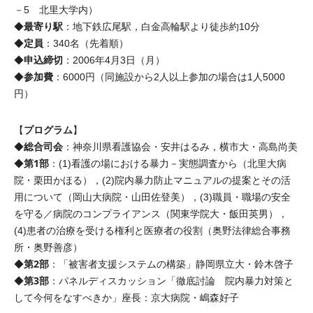
－5 北里大学内）
最寄り駅
◆
：地下鉄広尾駅，白金高輪駅より徒歩約10分
定員
◆
：340名（先着順）
申込締切
◆
：2006年4月3日（月）
参加費
◆
：6000円（同施設から2人以上参加の場合は1人5000
円）
プログラム
【
】
総合司会
◆
：神奈川県看護協会・安井はるみ，横市大・高島尚美
第1部
◆
：(1)看護の場における暴力－実態調査から（北里大病
院・栗田かほる），(2)院内暴力防止マニュアルの提案とその活
用について（岡山大病院・山田佐登美），(3)職員・職場の安全
を守る／病院のコンプライアンス（関東学院大・飯田英男），
(4)患者の治療を受ける権利と医療者の役割（奥野法律総合事務
所・奥野善彦）
第2部
◆
：「被害者支援システムの構築」静岡県立大・鈴木啓子
第3部
◆
：パネルディスカッション「徹底討論 院内暴力対策と
して今何をなすべきか」座長：京大病院・嶋森好子