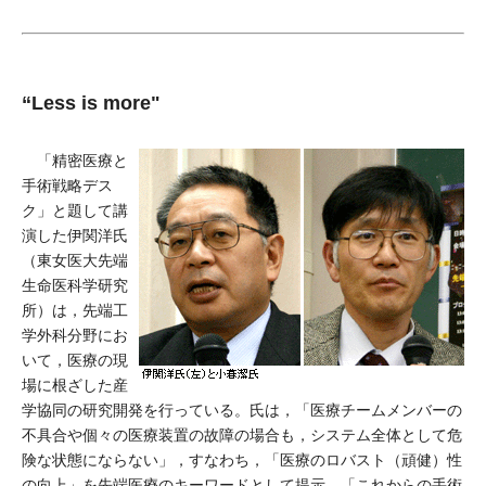
“Less is more"
「精密医療と
手術戦略デス
ク」と題して講
演した伊関洋氏
（東女医大先端
生命医科学研究
所）は，先端工
学外科分野にお
いて，医療の現
場に根ざした産
学協同の研究開発を行っている。氏は，「医療チームメンバーの
不具合や個々の医療装置の故障の場合も，システム全体として危
険な状態にならない」，すなわち，「医療のロバスト（頑健）性
の向上」を先端医療のキーワードとして提示。「これからの手術