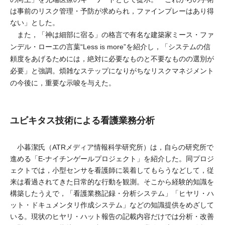
は事前のリスク管理・予防が求められ，ファインプレーはあり得
ない」とした。
また，「神は細部に宿る」の格言で有名な建築家ミース・ファ
ンデル・ローエの言葉“Less is more”を紹介し，「システムの信
頼度をあげるためには，絶対に必要なものと不要なものの選別が
必要」と強調。煩雑なステップになりがちなリスクマネジメント
の今後に，重要な示唆を与えた。
ユビキタス技術による看護業務分析
小暮潔氏（ATRメディア情報科学研究所）は，自らの研究所で
進める「E-ナイチンゲールプロジェクト」を紹介した。同プロジ
ェクトでは，小型センサを看護師に装着してもらうなどして，従
来は看過されてきた日常的な行動を観測。そこから経験的知識を
構築したうえで，「看護業務記録・分析システム」「ヒヤリ・ハ
ット・ドキュメンタリ作成システム」などの知識提供をめざして
いる。現状のヒヤリ・ハット報告の記載内容だけでは分析・改善