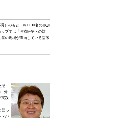
長）のもと，約1100名の参加
ョップでは「医療紛争への対
助産の現場が直面している臨床
た意
ムに分
が実践
と語っ
ードが