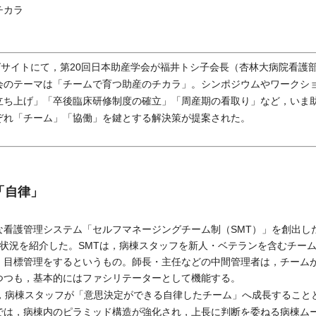
チカラ
サイトにて，第20回日本助産学会が福井トシ子会長（杏林大病院看護部
会のテーマは「チームで育つ助産のチカラ」。シンポジウムやワークシ
立ち上げ」「卒後臨床研修制度の確立」「周産期の看取り」など，いま
ぞれ「チーム」「協働」を鍵とする解決策が提案された。
「自律」
看護管理システム「セルフマネージングチーム制（SMT）」を創出し
状況を紹介した。SMTは，病棟スタッフを新人・ベテランを含むチー
・目標管理をするというもの。師長・主任などの中間管理者は，チーム
つつも，基本的にはファシリテーターとして機能する。
，病棟スタッフが「意思決定ができる自律したチーム」へ成長すること
では，病棟内のピラミッド構造が強化され，上長に判断を委ねる病棟ム