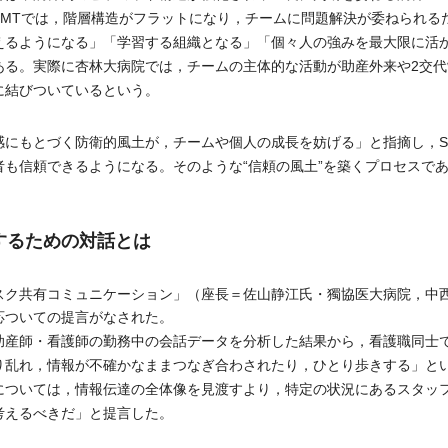
SMTでは，階層構造がフラットになり，チームに問題解決が委ねられる
えるようになる」「学習する組織となる」「個々人の強みを最大限に活
ある。実際に杏林大病院では，チームの主体的な活動が助産外来や2交代
に結びついているという。
にもとづく防衛的風土が，チームや個人の成長を妨げる」と指摘し，S
者も信頼できるようになる。そのような“信頼の風土”を築くプロセスで
するための対話とは
ク共有コミュニケーション」（座長＝佐山静江氏・獨協医大病院，中
応ついての提言がなされた。
産師・看護師の勤務中の会話データを分析した結果から，看護職同士
り乱れ，情報が不確かなままつなぎ合わされたり，ひとり歩きする」と
については，情報伝達の全体像を見渡すより，特定の状況にあるスタッ
考えるべきだ」と提言した。