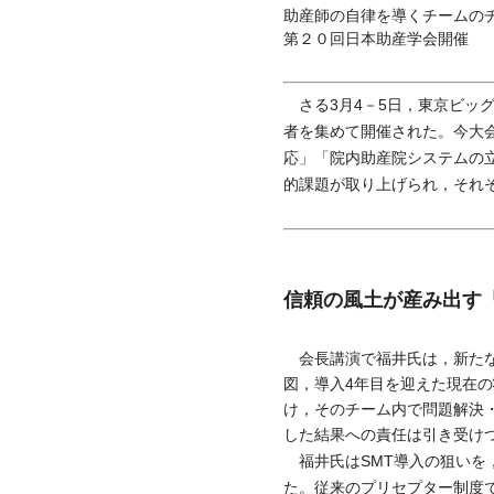
助産師の自律を導くチームの
第２０回日本助産学会開催
さる3月4－5日，東京ビッグ
者を集めて開催された。今大
応」「院内助産院システムの
的課題が取り上げられ，それ
信頼の風土が産み出す
会長講演で福井氏は，新たな
図，導入4年目を迎えた現在の
け，そのチーム内で問題解決
した結果への責任は引き受け
福井氏はSMT導入の狙いを
た。従来のプリセプター制度