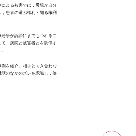
剤による被害では，母親が自分
し，患者の選ぶ権利・知る権利
療紛争が訴訟にまでもつれるこ
して，病院と被害者とを調停す
た。
事例を紹介。相手と向き合わな
対話のなかのズレを認識し，修
ページ