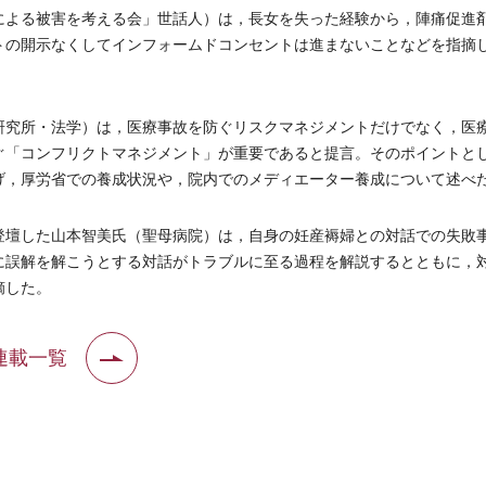
よる被害を考える会」世話人）は，長女を失った経験から，陣痛促進
トの開示なくしてインフォームドコンセントは進まないことなどを指摘
究所・法学）は，医療事故を防ぐリスクマネジメントだけでなく，医
ぐ「コンフリクトマネジメント」が重要であると提言。そのポイントと
げ，厚労省での養成状況や，院内でのメディエーター養成について述べ
壇した山本智美氏（聖母病院）は，自身の妊産褥婦との対話での失敗
に誤解を解こうとする対話がトラブルに至る過程を解説するとともに，
摘した。
連載一覧