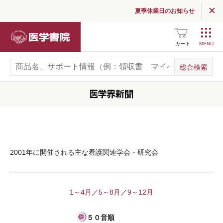
医学界新聞
夏季休業日のお知らせ
医学界新聞プラス
医学書院
医学書院Column
カート
お知らせ
企業情報
採用情報
関連サイト一覧
2001年に開催される主な看護関連学会・研究会
SNS公式アカウント
一覧
広告掲載について
1～4月
／
5～8月
／
9～12月
５０音順