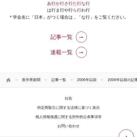
お問い合わせ
あ行
か行
さ行
た行
な行
は行
ま行
や行
ら行
わ行
＊学会名に「日本」がつく場合は，「な行」をご覧ください。
記事一覧
連載一覧
HOME
医学界新聞
記事一覧
2006年以前
2006年以前の記
社告
特定商取引に関する法律に基づく表示
個人情報保護に関する対外的公表事項等
お問い合わせ