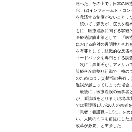
述べた。その上で，日本の医療
化，(2)インフォームド・コ
を救済する制度がないこと，
続いて，森氏が，院長を務める自
もに，医療過誤に関する客観
医療過誤防止策として，「医
における絶対の透明性とそれ
を有罪として，組織的な反省
ィードバックを専門とする調
次に，黒川氏が，アメリカで医
診療科が縦割り組織で，横のつ
のためには，(1)情報の共有
過誤が起こってしまった場合
最後に，医療過誤の当事者と
が，看護職をとりまく現場環
では看護職1人が20人の患
「患者：看護職＝1.5:1」を
い。人間のミスを前提にした上
改革が必要」と主張した。