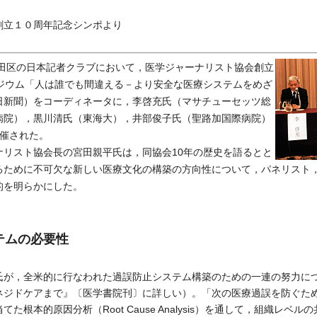
創立１０周年記念シンポより
代田区の日本記者クラブにおいて，医学ジャーナリスト協会創立
ポジウム「人は誰でも間違える－より安全な医療システムをめざ
日新聞）をコーディネータに，李啓充氏（マサチューセッツ総
病院），黒川清氏（東海大），井部俊子氏（聖路加国際病院）
開催された。
リスト協会長の宮田親平氏は，同協会10年の歴史を語るとと
るために不可欠な新しい医療文化の構築の方向性について，パネリスト
的を明らかにした。
テムの必要性
が，全米的に行なわれた過誤防止システム構築のための一連の努力に
ネジドケアまで』〔医学書院刊〕に詳しい）。「次の医療過誤を防ぐた
た根本的原因分析（Root Cause Analysis）を通して，組織レベ