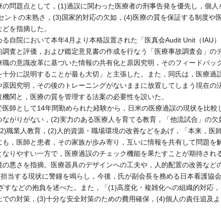
の問題点として，(1)過誤に関わった医療者の刑事告発を優先し，個
ンセントの未熟さ，(3)国家的対応の欠如，(4)医療の質を保証する制度
などを指摘した。
院において本年4月より本格設置された「医真会Audit Unit（IA
的調査と評価，および鑑定意見書の作成を行なう「医療事故調査会」の
療職の意識改革に基づいた情報の共有化と原因究明，そのフィードバッ
を十分に説明することが最も大切」と主張した。また，同氏は，医療過
や原因究明，その後のトレーニングがないままに放置してしまう現在の
査機関と，医療の質を管理する法案の必要性を説いた。
師として14年間勤められた経験から，日米の医療過誤の現状を比較し
ながりがない，(2)実力のある医療人を育てる教育，「他流試合」の
，(2)職業人教育，(2)人的資源・職場環境の改善などをあげ，「本来，
にも，医師と患者，その家族が歩み寄り，互いに情報を共有して問題を
なりやすい一方で，医療過誤のチェック機能を果たすことが期待され
境の悪さを指摘。医療器具のデザインへの工夫や，人的配置の改善など
者を担当する現状に警鐘を鳴らし，今後，氏が副会長を務める日本看護協
めざすなどの抱負を述べた。また，「(1)高度化・複雑化への組織的対応，
での対策，(3)十分な安全対策のための費用確保，(4)個人の責任追及