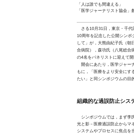
「人は誰でも間違える」
「医学ジャーナリスト協会」
さる10月31日，東京・千
10周年を記念した公開シン
して」が，大熊由紀子氏（朝
合病院），森功氏（八尾総合
の4名をパネリストに迎えて
開会にあたり，医学ジャーナ
もに，「医療をより安全にす
たい」と同シンポジウムの目
組織的な過誤防止シス
シンポジウムでは，まず李氏
光と影－医療過誤防止からマ
システムやプロセスに焦点を当て