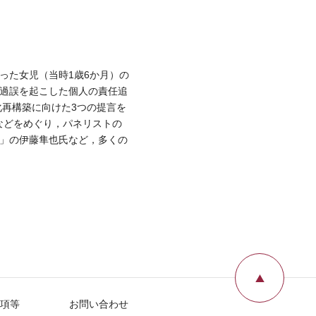
った女児（当時1歳6か月）の
)過誤を起こした個人の責任追
化再構築に向けた3つの提言を
などをめぐり，パネリストの
オ」の伊藤隼也氏など，多くの
ページ
項等
お問い合わせ