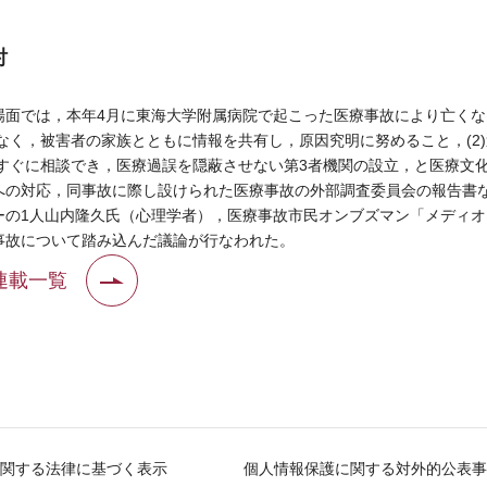
討
面では，本年4月に東海大学附属病院で起こった医療事故により亡くな
でなく，被害者の家族とともに情報を共有し，原因究明に努めること，(2
がすぐに相談でき，医療過誤を隠蔽させない第3者機関の設立，と医療文
への対応，同事故に際し設けられた医療事故の外部調査委員会の報告書
ーの1人山内隆久氏（心理学者），医療事故市民オンブズマン「メディ
事故について踏み込んだ議論が行なわれた。
連載一覧
関する法律に基づく表示
個人情報保護に関する対外的公表事