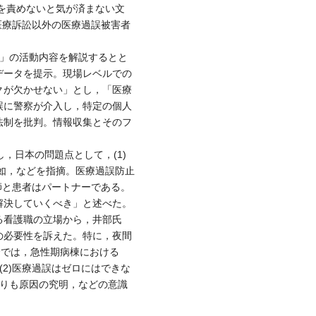
人を責めないと気が済まない文
や医療訴訟以外の医療過誤被害者
U）」の活動内容を解説するとと
データを提示。現場レベルでの
クが欠かせない」とし，「医療
誤に警察が介入し，特定の個人
法制を批判。情報収集とそのフ
，日本の問題点として，(1)
欠如，などを指摘。医療過誤防止
医師と患者はパートナーである。
解決していくべき」と述べた。
る看護職の立場から，井部氏
の必要性を訴えた。特に，夜間
会では，急性期病棟における
(2)医療過誤はゼロにはできな
よりも原因の究明，などの意識