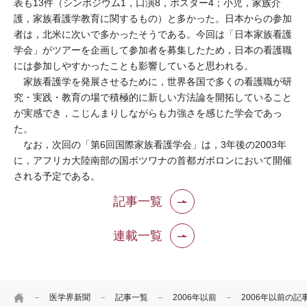
表も13件（シンポジウム1，口演8，ポスター4；小児，家族介
護，家族看護学教育に関するもの）と多かった。日本からの参加
者は，北米に次いで多かったそうである。今回は「日本家族看護
学会」がツアーを企画して参加者を募集したため，日本の看護職
には参加しやすかったことも影響していると思われる。
家族看護学を発展させるために，世界各国で多くの看護職が研
究・実践・教育の場で積極的に新しい方法論を開拓していること
が実感でき，こじんまりしながらも力強さを感じた学会であっ
た。
なお，次回の「第6回国際家族看護学会」は，3年後の2003年
に，アフリカ大陸南部の国ボツワナの首都ガボロンにおいて開催
される予定である。
記事一覧
連載一覧
HOME
医学界新聞
記事一覧
2006年以前
2006年以前の記