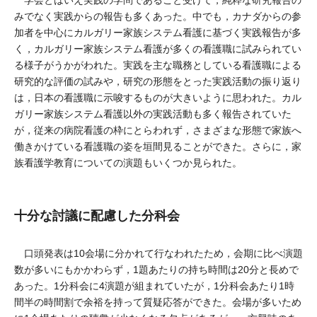
学会とはいえ実践の学問であること受けて，純粋な研究報告の
みでなく実践からの報告も多くあった。中でも，カナダからの参
加者を中心にカルガリー家族システム看護に基づく実践報告が多
く，カルガリー家族システム看護が多くの看護職に試みられてい
る様子がうかがわれた。実践を主な職務としている看護職による
研究的な評価の試みや，研究の形態をとった実践活動の振り返り
は，日本の看護職に示唆するものが大きいように思われた。カル
ガリー家族システム看護以外の実践活動も多く報告されていた
が，従来の病院看護の枠にとらわれず，さまざまな形態で家族へ
働きかけている看護職の姿を垣間見ることができた。さらに，家
族看護学教育についての演題もいくつか見られた。
十分な討議に配慮した分科会
口頭発表は10会場に分かれて行なわれたため，会期に比べ演題
数が多いにもかかわらず，1題あたりの持ち時間は20分と長めで
あった。1分科会に4演題が組まれていたが，1分科会あたり1時
間半の時間割で余裕を持って質疑応答ができた。会場が多いため