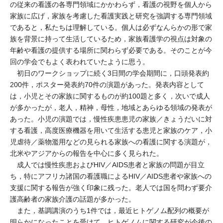
の従来の看護の各専門領域にかかわらず，看護の視野を個人から
家族に広げ，家族を考慮した看護実践と研究を強調する専門領域
であると，私たちは理解している。個人は必ずなんらかの形で家
族を背景に持って生活しているため，家族看護学の視点は対象の
年齢や看護の提供する場所に関わらず必要である。そのことが今
回の学会でもよく表われていたように思う。
初日のワークショップに続く3日間の学会期間に，口頭発表約
200件，ポスター発表約70件の演題があった。発表内容として
は，小児とその家族に関するものが約100題と多く，次いで成人
が多かったが，老人，精神，母性，地域とあらゆる領域の発表が
あった。小児の演題では，慢性疾患患児の家族／きょうだいに対
する看護，高度医療機器を用いて生活する患児と家族のケア，小
児虐待／薬物濫用などの見られる家族への看護に関する演題が，
北米やアジアからの報告を中心に多く見られた。
成人では慢性疾患およびHIV／AIDS患者と家族の問題が目立
ち，特にアフリカ諸国の看護職によるHIV／AIDS患者や家族への
支援に関する報告が強く印象に残った。老人では国を問わず要介
護高齢者の家族介護の話題が多かった。
また，基調講演のうち1件では，最近ヒトゲノム配列の概要が
明らかになったことを受けて，ヒトゲノムに関する研究が今後の