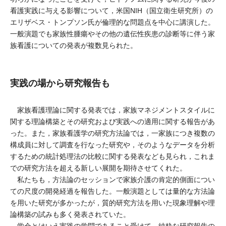
看護実践に与える影響について，米国NIH（国立衛生研究所）の
エリザベス・トンプソン氏が倫理的な問題点を中心に講演した。
一般演題でも家族性腫瘍やその他の遺伝性疾患の診断等に伴う家
族看護についての発表が複数見られた。
実践の場から研究報告も
家族看護理論に関する発表では，家族マネジメントスタイルに
関する理論構築とその研究および実践への適用に関する報告があ
った。また，家族看護学の研究方法論では，一家族につき複数の
構成員に対して調査を行なった研究や，そのようなデータを分析
するための統計処理法の比較に関する発表なども見られ，これま
での研究方法を超える新しい展開を期待させてくれた。
私たちも，方法論のセッションで家族介護の肯定的側面につい
ての尺度の開発経過を報告した。一般演題としては量的な方法論
を用いた研究が多かったが，質的研究方法を用いた現象理解や理
論構築の試みも多く発表されていた。