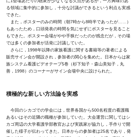
に1会場あたりの聴衆が少なくなる欠点があるが，一方興味のあ
る領域に集中的に参加し，十分な討議ができるという利点も実感
できた。
また，ポスターのみの時間（朝7時から8時半であったが……）
もあったため，口頭発表の時間を気にせずにポスターを見ること
もできた。ポスター会場がやや手狭だったのが残念だが，その場
では多くの参加者が活発に討議していた。
さらに，1998年以降の家族看護に関する書籍等の著者による
販売サイン会が開設され，参加者の関心を集めた。日本からは家
族システム看護ビデオテープ5巻（杉下知子・森山美知子，丸
善，1998）のコーナーがサイン会場中央に設けられた。
積極的な新しい方法論を実感
今回のシカゴでの学会には，世界各国から500名程度の看護職
あるいはその近隣の職種が参加していた。大会運営に関してはシ
カゴ周辺の大学看護学部教官および実践家が協力し，手作りで開
催した様子が伝わってきた。日本からの参加者は25名であり，発