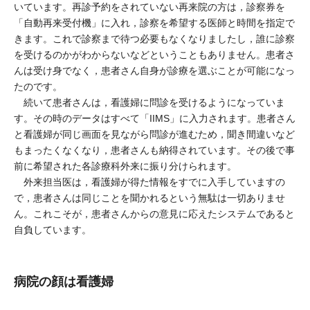
いています。再診予約をされていない再来院の方は，診察券を
「自動再来受付機」に入れ，診察を希望する医師と時間を指定で
きます。これで診察まで待つ必要もなくなりましたし，誰に診察
を受けるのかがわからないなどということもありません。患者さ
んは受け身でなく，患者さん自身が診療を選ぶことが可能になっ
たのです。
続いて患者さんは，看護婦に問診を受けるようになっていま
す。その時のデータはすべて「IIMS」に入力されます。患者さん
と看護婦が同じ画面を見ながら問診が進むため，聞き間違いなど
もまったくなくなり，患者さんも納得されています。その後で事
前に希望された各診療科外来に振り分けられます。
外来担当医は，看護婦が得た情報をすでに入手していますの
で，患者さんは同じことを聞かれるという無駄は一切ありませ
ん。これこそが，患者さんからの意見に応えたシステムであると
自負しています。
病院の顔は看護婦