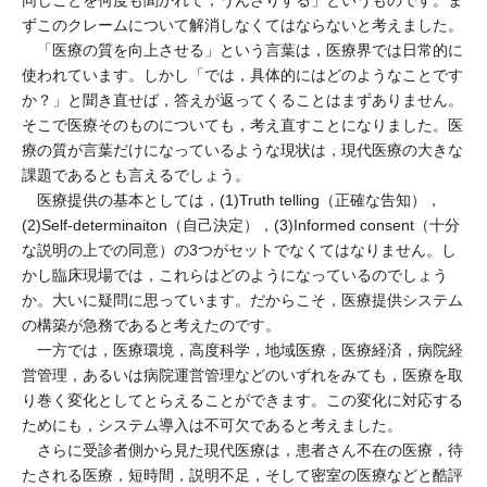
同じことを何度も聞かれて，うんざりする」というものです。ま
ずこのクレームについて解消しなくてはならないと考えました。
「医療の質を向上させる」という言葉は，医療界では日常的に
使われています。しかし「では，具体的にはどのようなことです
か？」と聞き直せば，答えが返ってくることはまずありません。
そこで医療そのものについても，考え直すことになりました。医
療の質が言葉だけになっているような現状は，現代医療の大きな
課題であるとも言えるでしょう。
医療提供の基本としては，(1)Truth telling（正確な告知），
(2)Self-determinaiton（自己決定），(3)Informed consent（十分
な説明の上での同意）の3つがセットでなくてはなりません。し
かし臨床現場では，これらはどのようになっているのでしょう
か。大いに疑問に思っています。だからこそ，医療提供システム
の構築が急務であると考えたのです。
一方では，医療環境，高度科学，地域医療，医療経済，病院経
営管理，あるいは病院運営管理などのいずれをみても，医療を取
り巻く変化としてとらえることができます。この変化に対応する
ためにも，システム導入は不可欠であると考えました。
さらに受診者側から見た現代医療は，患者さん不在の医療，待
たされる医療，短時間，説明不足，そして密室の医療などと酷評