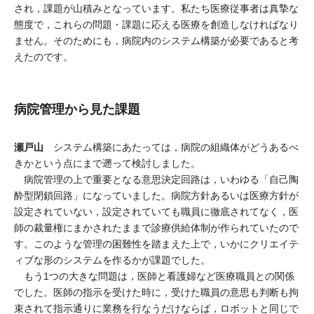
され，課題が山積みとなっています。私たち医療従事者は真摯な
態度で，これらの問題・課題に応える医療を創造しなければなり
ません。そのためにも，病院内のシステム構築が必要であると考
えたのです。
病院管理から見た課題
瀬戸山
システム構築にあたっては，病院の組織体がどうあるべ
きかという点にまで遡って検討しました。
病院管理の上で重要となる意思決定回路は，いわゆる「自己陶
酔型閉鎖回路」になっていました。病院方針あるいは医療方針が
設定されていない，設定されていても職員に徹底されてなく，医
師の裁量権にまかされたままで診療供給体制が作られていたので
す。このような管理の困難性を踏まえた上で，いかにクリエイテ
ィブな形のシステムを作るかが課題でした。
もう1つの大きな問題は，医師と看護婦など医療職員との関係
でした。医師の指示を受けた時に，受けた職員の意思も判断も拘
束されて指示通りに業務を行なうだけならば，ロボットと同じで