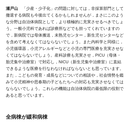
瀬戸山
「少産・少子化」の問題に対しては，非採算部門として
撤退する病院も今後出てくるかもしれませんが，まさにこのよう
な分野は自治体病院として，より積極的に充実させるべきでしょ
う。一般小児科であれば診療所などでも担ってくれていますの
で，新病院では母体搬送，未熟児センター，新生児センターなど
を含めて考えなくてはならないでしょう。また内科学と同様に，
小児循環器，小児アレルギーなどと小児の専門医療を充実させな
くてはならないでしょう。産科診療も充実させ，PICU（母体・
胎児集中治療室）で対応し，NICU（新生児集中治療室）に直結
できるような医療を行なわなければならないとも思っています。
また，こどもの発育・成長などについての相談や，社会情勢を鑑
みて小児精神や思春期の子どもたちへの対応も充実させなくては
ならないでしょう。これらの機能は自治体病院の最低限の役割で
あると思っています。
全病棟が緩和病棟