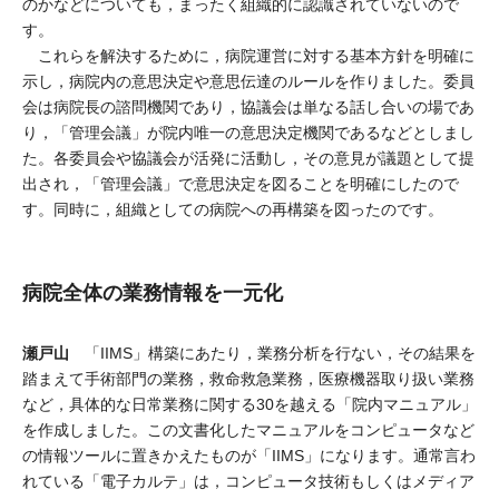
のかなどについても，まったく組織的に認識されていないので
す。
これらを解決するために，病院運営に対する基本方針を明確に
示し，病院内の意思決定や意思伝達のルールを作りました。委員
会は病院長の諮問機関であり，協議会は単なる話し合いの場であ
り，「管理会議」が院内唯一の意思決定機関であるなどとしまし
た。各委員会や協議会が活発に活動し，その意見が議題として提
出され，「管理会議」で意思決定を図ることを明確にしたので
す。同時に，組織としての病院への再構築を図ったのです。
病院全体の業務情報を一元化
瀬戸山
「IIMS」構築にあたり，業務分析を行ない，その結果を
踏まえて手術部門の業務，救命救急業務，医療機器取り扱い業務
など，具体的な日常業務に関する30を越える「院内マニュアル」
を作成しました。この文書化したマニュアルをコンピュータなど
の情報ツールに置きかえたものが「IIMS」になります。通常言わ
れている「電子カルテ」は，コンピュータ技術もしくはメディア