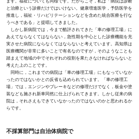
ます。福祉についても同様です。だからこそ，私は「病院は診断
と治療という診療だけではいけない。健康増進医学，予防医学を
推進し，福祉・リハビリテーションなどを含めた統合医療を行な
うべきである」と提唱してきました。
しかし新病院では，今まで酷評されてきた「車の修理工場」に
あえてならなくてはならない，急性期を中心とした診療機能を充
実させた病院にならなくてはならないと考えています。高知県は
医療機関が非常に多いことで有名なのですが，そのようなことも
踏まえて地域の中でそれぞれの役割を果たさなければならないと
考えた上のことです。
同時に，これまでの病院は「車の修理工場」にもなっていなか
ったのではないかとの反省も込められています。「車の修理工
場」では，エンジンやブレーキなどの修理だけでなく，板金や塗
装なども施され新車同然に仕上げられてきます。しかし従来の病
院は，それさえもできていなかったのではないのかと思われるか
らです。
不採算部門は自治体病院で