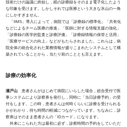
技術だけの論議に終始し，紙の診療録をそのまま電子化したよう
な印象を受けます。しかしそれでは医療という大きな氷山の一角
にしかすぎません。
「IIMS」導入によって，病院では「診療録の標準化」「共有化
などによるチーム医療の推進」「医師に対する情報支援の強化」
「診療録の医学的監査と診療評価」「診療録情報の保管と活用」
「医療サービスの向上」などがもたらされました。これらは，病
院全体の統合化された業務情報が盛りこまれたシステムとして構
築されていることから，当たり前のこととも言えます。
診療の効率化
瀬戸山
患者さんがはじめて病院にいらした場合，総合受付で医
事システムにより診察券を発行し，同時に「当日診療予約」の受
付をします。この時，患者さんは何時くらいに診療を受けられる
かがわかり，待ち時間の軽減につながっています。ちなみに，診
察券はそのまま患者さんの「IDカード」になります。
外来にこられた方は最初に必ず，診察時間の予約をしていただ