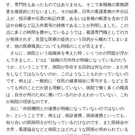
す。専門性もあったものではありません。そこで各職種の業務調
査を徹底的に行ないました。その結果，日常の看護業務の半分以
上が，指示書や伝票の転記作業，あるいは各種の帳票を含めて日
誌や台帳など記入作業等の雑務であることが判明しました。この
点に多くの時間を費やしているようでは，看護専門職としての力
が発揮されず，良質な医療の提供という目的から離れてしまいま
す。他の医療職員についても同様のことが言えます。
さらに，病院という組織体を考えた時，いくつかの問題が浮か
んできました。1つは「組織の方向性が明確になっているのだろ
うか」ということです。病院が存在する目的は何なのか，また何
をしなくてはならないのか。このようなこともわかっていないの
です。例えば，一般的に「住民の健康福祉に寄与する」などと言
っても何のことだか誰も理解していない。病院で働く多くの職員
は，自分が何のために働いているのかさえわかっていない。これ
が病院の現状なのです。
次に「外部機関との連携が明確になっていないのではないの
か」ということです。例えば，病診連携，病病連携といっても，
知り合いの医師同士が行なっているだけなのです。また医師会や
大学，看護協会などと病院とはどのような関係が求められている