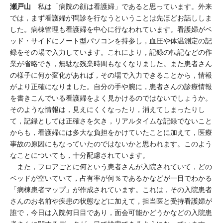
瀬戸山
私は「病院の顔は看護婦」であると思っています。外来
では，まず看護婦が問診を行なうということは先ほどお話ししま
した。病棟管理も看護婦を中心に行なわれています。看護婦がベ
ッド・サイドにノート型パソコンを持参し，血圧や体温測定の記
録をその場で入力しています。これにより，記録の転記などの作
業が省略でき，無駄な残業時間もなくなりました。また患者さん
の様子に何か変化があれば，その場で入力できることから，情報
がより正確になりました。自分の手や腕に，患者さんの診療情報
を書きこんでいる看護婦をよく見かけるのではないでしょうか。
そのような情報は，見えにくくなったり，消えてしまったりし
て，記録としては正確さを欠き，リアルタイムな記録でないこと
からも，看護婦には多大な負担をかけていたことに加えて，医療
事故の原因にもなっていたのではないかと思われます。このよう
なことについても，十分配慮されています。
また，フロアごとに何という患者さんが入院されていて，どの
ベッドが空いていて，占有率が何％であるかなどが一目でわかる
「病棟患者マップ」が作成されています。これは，その入院患者
さんのお名前や疾患の状態などに加えて，担当医と受持看護婦が
誰で，今日は入院何日目であり，面会可能かどうかなどの入院患