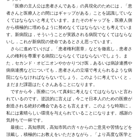
「医療の主人公は患者さんである」の具現化のためには，「患
者さんと医療人との間にはギャップがある」ことを認識していな
くてはならないと考えています。またそのギャップを，医療人側
から積極的に埋めるように努めなくてはならないとも考えていま
す。新病院は，そういうことが実践される病院でなくてはならな
いし，これが新病院の使命であるとさえ思っています。
さらに進めていけば，「患者権利憲章」などを徹底し，患者さ
んの権利を尊重する病院にならなくてはならないでしょう。ま
た，セカンド・オピニオンやかかりつけ医，あるいは病診連携や
病病連携などについても，患者さんの立場で考えられるような病
院にならなければならないでしょう。このように考えていくと，
まだまだ課題はたくさんあることになります。
ですから今，医療について真剣に考えなくてはならないと言わ
れているのです。逆説的に言えば，今こそ日本人のための医療が
創造される絶好の機会であるとも言えます。このような時期に，
私には素晴らしい環境を与えられていることになります。感謝の
気持ちで一杯です。
最後に，高知県民，高知市民の方々からのご意見や苦情などを
頂戴し，積極的にお教えをいただきながら，「より高度な医学と