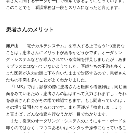
者さんに関するデータが一目で検索できるようになっています。
このことでも，看護業務は一段とスリムになったと言えます。
患者さんのメリット
瀬戸山
「電子カルテシステム」を導入する上でもう1つ重要な
ことは，患者さんにメリットがあるかどうかです。オーダリン
グ・システムなどが導入されている病院を拝見しましたが，あま
りプラスにはなっていないようでした。医師たちの不満も多く，
また医師が入力の際に下を向いたままで対応するので，患者さん
たちの不満も多いことがよくわかりました。
「IIMS」では，診察の際に患者さんと医師や看護婦は，同じ画
面をみているため，患者さんの話はすべて入力されますし，それ
を患者さん自身がその場で確認できます。もし間違っていれば，
その場で質問もできるわけです。また医師が「検査しましょう」
と言えば，どんな検査を行なうかが一目でわかります。
また，従来のオーダリング・システムのようにキー・ボードを
叩くのではなく，マウスあるいはペンタッチ操作になっているこ