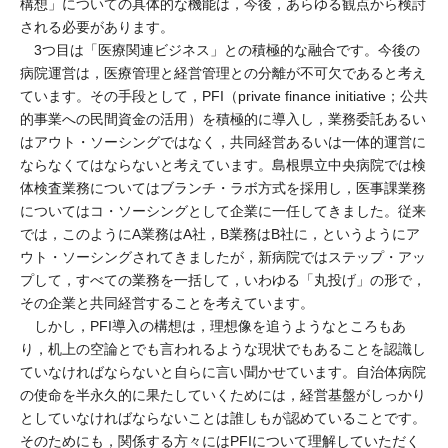
構想」についての具体的な機能は，今後，あらゆる観点から検討
される必要があります。
3つ目は「医療関連ビジネス」との積極的な融合です。今後の
病院運営は，医療管理と経営管理との分離が不可欠であると考え
ています。その手段として，PFI（private finance initiative；公共
的事業への民間資金の活用）を積極的に導入し，業務委託あるい
はアウト・ソーシングではなく，共同経営あるいは一体的運営に
ならなくてはならないと考えています。島根県立中央病院では検
体検査業務についてはブランチ・ラボ方式を採用し，医事課業務
についてはコ・ソーシングとして企業に一任してきました。従来
では，このようにA業務はA社，B業務はB社に，というようにア
ウト・ソーシングされてきましたが，新病院ではステップ・アッ
プして，すべての業務を一括して，いわゆる「丸投げ」の形で，
その企業と共同経営することを考えています。
しかし，PFI導入の構想は，理想像を追うようなところもあ
り，机上の空論とでも言われるような現状でもあることを認識し
ていなければならないと自らに言い聞かせています。自治体病院
の使命を半永久的に果たしていくためには，経営基盤がしっかり
としていなければならないことは誰しもが認めていることです。
そのためにも，関係する方々にはPFIについて理解していただく