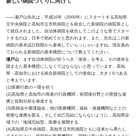
新しい病院づくりに向けて
――瀬戸山先生は，平成16年（2000年）にスタートする高知県
立中央病院と高知市立市民病院とを統合した新病院の病院長とし
て就任されました。自治体病院を統合してこのような形でスター
トするのは，日本で初めてかと思われます。また，先生はこの新
病院の基本設計段階から参画していらっしゃいますね。現在進め
ておられる新病院の基本構想について教えてください。
瀬戸山
まず自治体病院が担うべき「使命」を考え，その使命を
踏まえた基本構想にしなくてはならないと思っています。高知
県・高知市における統合新病院としての使命は，大きく6つある
と考えています。
(1)医療行政の一環を担う
(2)高知県と高知市の両者の行政機関，各関係分野との密接な連
携と役割分担を推進する
(3)医師会や看護協会，他の医療機関，福祉・保健機関などとの
密接な連携を図る，そして自己完結にならないように，高知県全
域での「地域完結型」医療を展開する
(4)高知県立中央病院，高知市立市民病院ともに従来から果たし