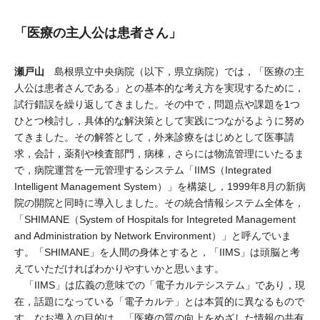
「医療の主人公は患者さん」
瀬戸山
島根県立中央病院（以下，県立病院）では，「医療の主
人公は患者さんである」との基本的な考え方を実現するために，
試行錯誤を繰り返してきました。その中で，問題点や課題を1つ
ひとつ検討し，具体的な解決策として実践につながるように努め
てきました。その解答として，外来診療をはじめとして医事請
求，会計，薬剤や検査部門，病棟，さらには物流管理にいたるま
で，病院運営を一元管理するシステム「IIMS（Integrated
Intelligent Management System）」を構築し，1999年8月の新病
院の開院と同時に導入しました。その統合情報システム全体を，
「SHIMANE（System of Hospitals for Integreted Management
and Administration by Network Environment）」と呼んでいま
す。「SHIMANE」を人間の身体とすると，「IIMS」は頭脳と考
えていただければわかりやすいかと思います。
「IIMS」は広義の意味での「電子カルテシステム」であり，現
在，話題になっている「電子カルテ」とは本質的に異なるもので
す。なお導入の目的は，「医療の質の向上をめざした情報の共有