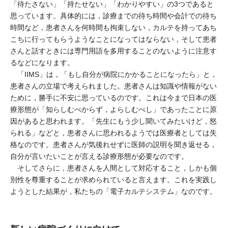
「待たさない」「持たせない」「わかりやすい」の3つであると
思っています。具体的には，診療までの待ち時間や会計での待ち
時間など，患者さんを何時間も拘束しない，カルテを持ってあち
こちに行ってもらうようなことになってはならない，そして患者
さんと話すときには専門用語を多用することのないように注意す
るなどになります。
「IIMS」は，「もし自分が病院にかかることになったら」と，
患者さんの立場で考えられました。患者さんは知識や情報がない
ために，勝手に不安に思っているのです。これは今まで日本の医
療形態が「知らしむべからず，よらしむべし」であったことに原
因があると思われます。「先生にもう少し聞いてみたいけど，怒
られる」などと，患者さんに思われるようでは医療者としては失
格なのです。患者さんが気後れせずに医師の説明を聞き返せる，
自分が言いたいことが言える診療形態が必要なのです。
そしてさらに，患者さんを人間として対応すること，しかも個
別性を尊重することが求められていると言えます。これを実践し
ようとした結果が，私たちの「電子カルテシステム」なのです。