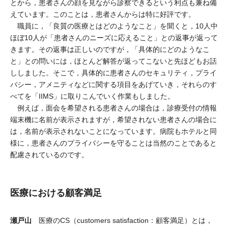
とから，患者さんの顔を見ながら診察できるという利点も兼ね備
えています。このことは，患者さんからは特に好評です。
職員に，「良質の医療とはどのようなこと」を聞くと，10人中
ほぼ10人が「患者さんのニーズに応えること」との返事が返って
きます。その返事は正しいのですが，「具体的にどのようなこ
と」との問いには，ほとんど解答が返ってこないと先ほどもお話
ししました。そこで，具体的に患者さんのセキュリティ，プライ
バシー，アメニティなどに関する項目をあげていき，それらのす
べてを「IIMS」に取りこんでいく作業もしました。
例えば，面会を希望される患者さんの場合は，診療受付の情報
端末機に名前が表示されますが，希望されない患者さんの場合に
は，名前が表示されないことになっています。病院もホテルと同
様に，患者さんのプライバシーを守ることは当然のことであると
配慮されているのです。
医療における顧客満足
瀬戸山
医療のCS（customers satisfaction：顧客満足）とは，