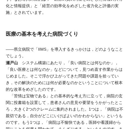
化と情報提供」と「経営の効率化をめざした省力化と評価の実
施」とされています。
医療の基本を考えた病院づくり
――県立病院で「IIMS」を導入するきっかけは，どのようなこと
でしょう。
瀬戸山
システム構築にあたり，「良い病院とは何なのか」，
「良い医療とは何なのか」などについて，見つめ直す作業からは
じめました。そこで浮かび上がってきた問題や課題を拾ってい
き，その解決のためには何が必要なのかということについて根本
的な改革をめざしたのです。
「苦情は宝物である」との基本的な考え方に立って，病院の玄
関に投書箱を設置して，患者さんの意見や要望をうかがったとこ
ろ，大きく2つのクレームに集約されました。1つは，「病院は不
親切である，自分がどこにいけばよいのかわからない」というも
のです。もう1つは，「病院は不愉快である，医師や看護婦から