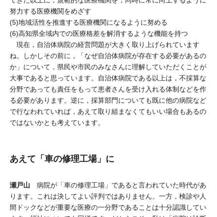
てきた以上に，規範的な医療機関を，同時に常に向上するように
努力する医療機関をめざす
(5)地域活性を推進する医療機関になるように努める
(6)高知県全域内での医療格差を解消するような機能を持つ
現在，自治体病院の経営問題が大きく取り上げられています
ね。しかしその前に，「なぜ自治体病院が存在する必要があるの
か」について，県民や市民のみなさんに理解していただくことが
大事であると思っています。自治体病院である以上は，不採算な
分野であっても責任をもって患者さんを受け入れる体制などを作
る必要があります。逆に，採算部門についても既に他の病院など
で行なわれていれば，あえて取り組まなくてもいい場合もあるの
ではないかとも考えています。
あえて「車の修理工場」に
瀬戸山
病院が「車の修理工場」であると言われていた時代があ
ります。これは決してよい評判ではありません。一方，検診や人
間ドックなどが重要な医療の一分野であることは十分認識してい