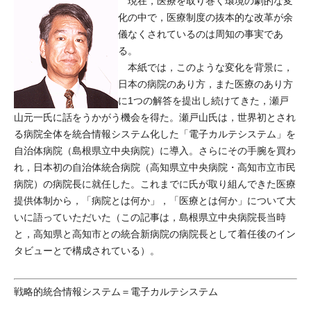
現在，医療を取り巻く環境の劇的な変
化の中で，医療制度の抜本的な改革が余
儀なくされているのは周知の事実であ
る。
本紙では，このような変化を背景に，
日本の病院のあり方，また医療のあり方
に1つの解答を提出し続けてきた，瀬戸
山元一氏に話をうかがう機会を得た。瀬戸山氏は，世界初とされ
る病院全体を統合情報システム化した「電子カルテシステム」を
自治体病院（島根県立中央病院）に導入。さらにその手腕を買わ
れ，日本初の自治体統合病院（高知県立中央病院・高知市立市民
病院）の病院長に就任した。これまでに氏が取り組んできた医療
提供体制から，「病院とは何か」，「医療とは何か」について大
いに語っていただいた（この記事は，島根県立中央病院長当時
と，高知県と高知市との統合新病院の病院長として着任後のイン
タビューとで構成されている）。
戦略的統合情報システム＝電子カルテシステム