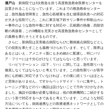
瀬戸山
新病院では3次救急を担う高度救急救命医療センターを
設置されることになっています。これまでの救急救命センター
は，急性脳血管障害と，急性心筋梗塞を含む循環器疾患への対応
が大きな役割でした。これに東京地下鉄サリン事件や和歌山カレ
ー事件のような急性中毒に対する対応や，広範囲の熱傷，四肢切
断の再接着，この3機能を充実させ高度救急救命センターとして
の責務を果たそうとするものです。
さらに，新病院は災害拠点病院ならびに難病拠点病院などとし
ての役割を果たすことも義務づけられています。そして，限界は
あるとはいえ，アメニティ面にもきめ細かに配慮し，特にバリ
ア・フリーには十分心がけなくてはならないと思っています。
リハビリテーション（以下，リハ）に関しては，急性期リハを
徹底しなくてはならないと考えています。この急性期リハが医学
的にも的確に対応できていなければ，その後に続くリハはほとん
ど意味がありません。ですからベッドサイド・リハに集中し，ト
レーニング室などのリハ施設は設けないことで方向づけがなされ
ました。施設や設備が必要な場合は，他の医療機関にご紹介する
という形で対応するべきであると考えています。このような対応
方法についても，病病連携などの医療連携ネットワークとしての