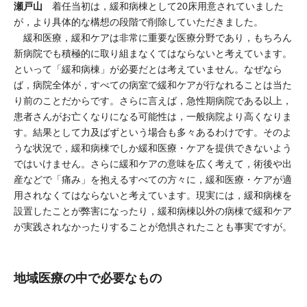
瀬戸山
着任当初は，緩和病棟として20床用意されていました
が，より具体的な構想の段階で削除していただきました。
緩和医療，緩和ケアは非常に重要な医療分野であり，もちろん
新病院でも積極的に取り組まなくてはならないと考えています。
といって「緩和病棟」が必要だとは考えていません。なぜなら
ば，病院全体が，すべての病室で緩和ケアが行なれることは当た
り前のことだからです。さらに言えば，急性期病院である以上，
患者さんがお亡くなりになる可能性は，一般病院より高くなりま
す。結果として力及ばずという場合も多々あるわけです。そのよ
うな状況で，緩和病棟でしか緩和医療・ケアを提供できないよう
ではいけません。さらに緩和ケアの意味を広く考えて，術後や出
産などで「痛み」を抱えるすべての方々に，緩和医療・ケアが適
用されなくてはならないと考えています。現実には，緩和病棟を
設置したことが弊害になったり，緩和病棟以外の病棟で緩和ケア
が実践されなかったりすることが危惧されたことも事実ですが。
地域医療の中で必要なもの