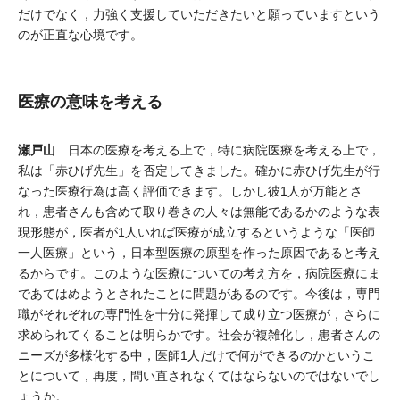
だけでなく，力強く支援していただきたいと願っていますという
のが正直な心境です。
医療の意味を考える
瀬戸山
日本の医療を考える上で，特に病院医療を考える上で，
私は「赤ひげ先生」を否定してきました。確かに赤ひげ先生が行
なった医療行為は高く評価できます。しかし彼1人が万能とさ
れ，患者さんも含めて取り巻きの人々は無能であるかのような表
現形態が，医者が1人いれば医療が成立するというような「医師
一人医療」という，日本型医療の原型を作った原因であると考え
るからです。このような医療についての考え方を，病院医療にま
であてはめようとされたことに問題があるのです。今後は，専門
職がそれぞれの専門性を十分に発揮して成り立つ医療が，さらに
求められてくることは明らかです。社会が複雑化し，患者さんの
ニーズが多様化する中，医師1人だけで何ができるのかというこ
とについて，再度，問い直されなくてはならないのではないでし
ょうか。