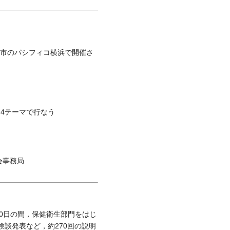
浜市のパシフィコ横浜で開催さ
。
から4テーマで行なう
会事務局
20日の間，保健衛生部門をはじ
験談発表など，約270回の説明