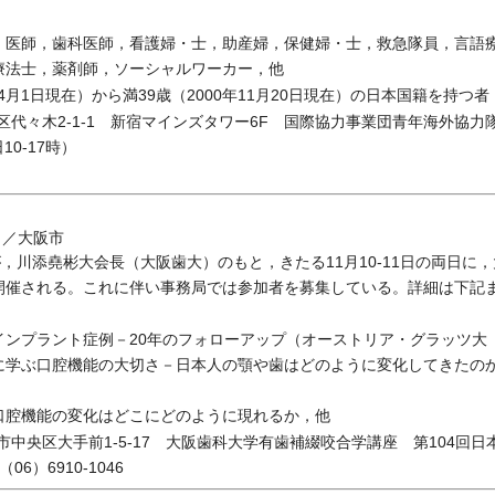
：医師，歯科医師，看護婦・士，助産婦，保健婦・士，救急隊員，言語
療法士，薬剤師，ソーシャルワーカー，他
年4月1日現在）から満39歳（2000年11月20日現在）の日本国籍を持つ
渋谷区代々木2-1-1 新宿マインズタワー6F 国際協力事業団青年海外協力
10-17時）
日／大阪市
，川添堯彬大会長（大阪歯大）のもと，きたる11月10-11日の両日に
開催される。これに伴い事務局では参加者を募集している。詳細は下記
プラント症例－20年のフォローアップ（オーストリア・グラッツ大 Wegsc
に学ぶ口腔機能の大切さ－日本人の顎や歯はどのように変化してきたの
口腔機能の変化はどこにどのように現れるか，他
大阪市中央区大手前1-5-17 大阪歯科大学有歯補綴咬合学講座 第104
（06）6910-1046