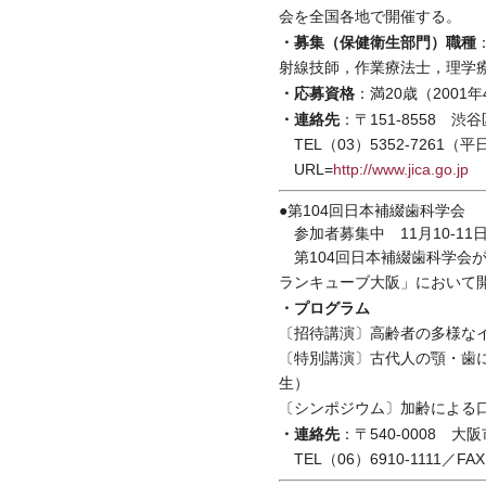
会を全国各地で開催する。
・募集（保健衛生部門）職種
射線技師，作業療法士，理学
・応募資格
：満20歳（2001
・連絡先
：〒151-8558 
TEL（03）5352-7261（平日
URL=
http://www.jica.go.jp
●第104回日本補綴歯科学会
参加者募集中 11月10-11
第104回日本補綴歯科学会が
ランキューブ大阪」において
・プログラム
〔招待講演〕高齢者の多様なイン
〔特別講演〕古代人の顎・歯
生）
〔シンポジウム〕加齢による
・連絡先
：〒540-0008 
TEL（06）6910-1111／FAX