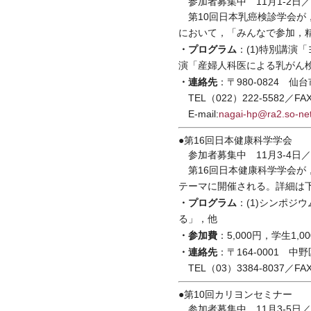
参加者募集中 11月1-2日
第10回日本乳癌検診学会が，
において，「みんなで参加，
・プログラム
：(1)特別講演
演「産婦人科医による乳がん検
・連絡先
：〒980-0824 
TEL（022）222-5582／FAX
E-mail:
nagai-hp@ra2.so-net
●第16回日本健康科学学会
参加者募集中 11月3-4日
第16回日本健康科学学会が，
テーマに開催される。詳細は
・プログラム
：(1)シンポジ
る」，他
・参加費
：5,000円，学生1,0
・連絡先
：〒164-0001 
TEL（03）3384-8037／FAX
●第10回カリヨンセミナー
参加者募集中 11月3-5日