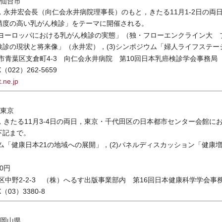
／仙台市
永井宏会長（向仁会永井病院理事長）のもと，きたる11月1-2日の両
精度の高い乳がん検診」をテーマに開催される。
「ヨーロッパにおける乳がん検診の実態」（独・フローエンクライン大 ブ
診の現状と将来像」（永井宏），(3)シンポジウム「婦人ライフステー
仙台市青葉区支倉町4-3 向仁会永井病院 第10回日本乳癌検診学会事務局
（022）262-5659
.ne.jp
／東京
きたる11月3-4日の両日，東京・千代田区の日本都市センター会館に
下記まで。
ウム「健康日本21の地域への展開」，(2)パネルディスカッション「健
00円
中野区中野2-2-3 （株）へるす出版事業部内 第16回日本健康科学学会事
（03）3380-8
／岡山県