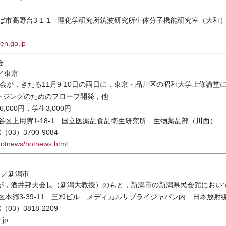
。
つくば市高野台3-1-1 理化学研究所筑波研究所生体分子機能研究室（大和
en.go.jp
会
／東京
が，きたる11月9-10日の両日に，東京・品川区の昭和大学上條講堂
ージングのためのプローブ開発，他
,000円，学生3,000円
世田谷区上用賀1-18-1 国立医薬品食品衛生研究所 生物薬品部（川西）
（03）3700-9084
/hotnews/hotnews.html
日／新潟市
が，酒井邦夫会長（新潟大教授）のもと，新潟市の新潟県民会館におい
文京区本郷3-39-11 三和ビル メディカルサプライジャパン内 日本放
（03）3818-2209
.jp