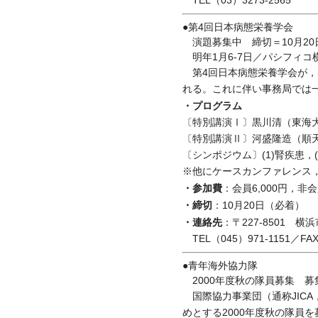
TEL（03）3273-2565
●第4回日本病態栄養学会
演題募集中 締切＝10月20
明年1月6-7日／パシフィコ
第4回日本病態栄養学会が，
れる。これに伴い事務局では
・プログラム
〔特別講演Ⅰ〕黒川清（東海
〔特別講演Ⅱ〕河盛隆造（順
〔シンポジウム〕(1)腎疾患，(
※他にケースカンファレンス
・参加費
：会員6,000円，非会
・締切
：10月20日（必着）
・連絡先
：〒227-8501
TEL（045）971-1151／FAX
●青年海外協力隊
2000年度秋の隊員募集 募集期
国際協力事業団（通称JICA
めとする2000年度秋の隊員