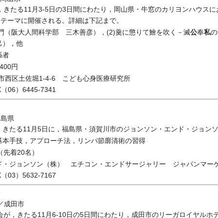
きたる11月3-5日の3日間にわたり，岡山県・牛窓のカリヨンハウス
をテーマに開催される。詳細は下記まで。
公
私
入門（阪大人間科学部 三木善彦），(2)羹に懲りて鱠を吹く－滅
奉
の
己），他
係者
400円
大阪市西区土佐堀1-4-6 こども心身医療研究所
（06）6445-7341
福島県
きたる11月5日に，福島県・須賀川市のジョンソン・エンド・ジョン
基本手技，アプローチ法，リンパ節廓清術の習得
円（先着20名）
ド・ジョンソン（株） エチコン・エンドサージャリー ジャパンマー
（03）5632-7167
会
／成田市
が，きたる11月6-10日の5日間にわたり，成田市のリーガロイヤルホ