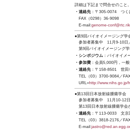
詳細は下記まで問合せのこと
・連絡先
：〒305-0074 
FAX（0298）36-9098
E-mail:
genome-conf@rtc.rik
●第9回バイオイメージング学
参加者募集中 11月9-10日
第9回バイオイメージング学会
・シンポジウム
：バイオイメ
・参加費
：会員5,000円，一般6
・連絡先
：〒158-8501 
TEL（03）3700-9084／FAX
URL=
http://www.nihs.go.jp
●第13回日本放射線腫瘍学会
参加者募集中 11月10-12
第13回日本放射線腫瘍学会
・連絡先
：〒113-0033 
TEL（03）3818-2176／FAX
E-mail:
jastro@red.an.egg.or