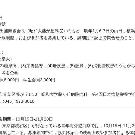
日
横浜
出浦照國会長（昭和大藤が丘病院）のもと，明年1月6-7日の両日，横
一般演題，および参加者を募集している。詳細は下記まで問合せのこと
大）
天堂大）
2)糖尿病，(3)栄養指導，(4)肝疾患，(5)肥満，(6)消化管疾患のうち
，等を企画
員8,000円，学生会員3,000円
 横浜市青葉区藤が丘1-30 昭和大学藤が丘病院内科 第4回日本病態栄養学
（045）973-3010
間＝10月15日-11月20日
，東京都渋谷区）が行なっている青年海外協力隊では，10月15日-11月
を募集している。募集期間中に，協力隊紹介の映画上映や参加者による体