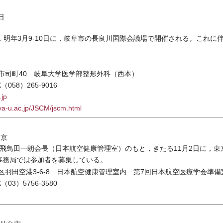
日
明年3月9-10日に，岐阜市の長良川国際会議場で開催される。これに
岐阜市司町40 岐阜大学医学部整形外科（西本）
（058）265-9016
.jp
ya-u.ac.jp/JSCM/jscm.html
東京
飛鳥田一朗会長（日本航空健康管理室）のもと，きたる11月2日に，東
事務局では参加者を募集している。
大田区羽田空港3-6-8 日本航空健康管理室内 第7回日本航空医療学会準
（03）5756-3580