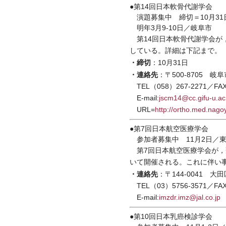
●第14回日本軟骨代謝学会
演題募集中 締切＝10月31
明年3月9-10日／岐阜市
第14回日本軟骨代謝学会が，
している。詳細は下記まで。
・締切
：10月31日
・連絡先
：〒500-8705 
TEL（058）267-2271／FAX
E-mail:
jscm14@cc.gifu-u.ac
URL=
http://ortho.med.nago
●第7回日本航空医療学会
参加者募集中 11月2日／
第7回日本航空医療学会が，
いて開催される。これに伴い
・連絡先
：〒144-0041 
TEL（03）5756-3571／FAX
E-mail:
imzdr.imz@jal.co.jp
●第10回日本乳癌検診学会