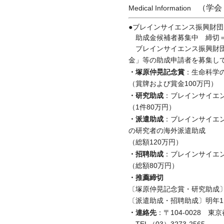
（学会
Medical Information
●ブレインサイエンス振興財団
助成金候補者募集中 締切＝1
ブレインサイエンス振興財団
金」等の助成申請者を募集し
・塚原仲晃記念賞
：生命科学
（賞牌および賞金100万円）
・研究助成
：ブレインサイエ
（1件80万円）
・派遣助成
：ブレインサイエ
の研究者の海外派遣助成
（総額120万円）
・招聘助成
：ブレインサイエ
（総額80万円）
・推薦締切
〔塚原仲晃記念賞・研究助成〕
〔派遣助成・招聘助成〕明年1
・連絡先
：〒104-0028 