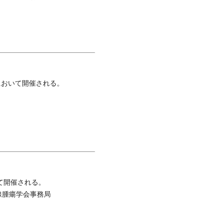
）
において開催される。
て開催される。
射線腫瘍学会事務局