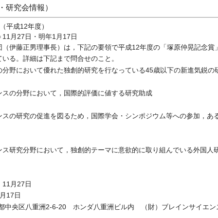
・研究会情報）
（平成12年度）
1月27日・明年1月17日
（伊藤正男理事長）は，下記の要領で平成12年度の「塚原仲晃記念賞
ている。詳細は下記まで問合せのこと。
の分野において優れた独創的研究を行なっている45歳以下の新進気鋭の
ンスの分野において，国際的評価に値する研究助成
ンスの研究の促進を図るため，国際学会・シンポジウム等への参加，あ
ンス研究分野において，独創的テーマに意欲的に取り組んでいる外国人
11月27日
月17日
東京都中央区八重洲2-6-20 ホンダ八重洲ビル内 （財）ブレインサイエ