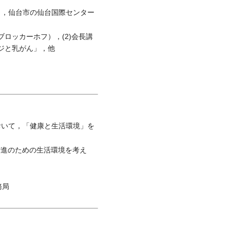
日，仙台市の仙台国際センター
ロッカーホフ），(2)会長講
ジと乳がん」，他
おいて，「健康と生活環境」を
康増進のための生活環境を考え
務局