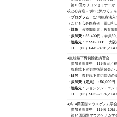
第10回カリヨンセミナーが，
校と心身症－“絆”に気づく」
・プログラム
：(1)内観療法
（こども心身医療研 冨田和
・対象
：医療関係者，教育関
・参加費
：55,400円，会員50,
・連絡先
：〒550-0001 
TEL（06）6445-8701／FAX
●腹腔鏡下胃切除術講習会
参加者募集中 11月5日／
腹腔鏡下胃切除術講習会が，
・目的
：腹腔鏡下胃切除術の
・参加費（定員）
：50,000
・連絡先
：ジョンソン・エン
TEL（03）5632-7176／FAX
●第14回国際マウスゲノム学
参加者募集中 11月6-10日
第14回国際マウスゲノム学会