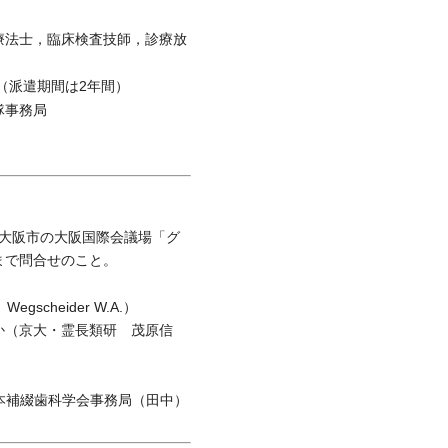
療法士，臨床検査技師，診療放
者（派遣期間は2年間）
隊事務局
，大阪市の大阪国際会議場「グ
まで問合せのこと。
heider W.A.）
か（京大・霊長類研 茂原信
回日本補綴歯科学会事務局（田中）