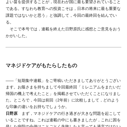
よい畠を提供することが，現在わが国に最も要望されていること
である。すなわち教育への投資こそは，日本の将来に最も重要な
課題ではないかと思う」と強調して，今回の最終回を結んでい
る。
そこで本号では，連載を終えた日野原氏に感想とご意見をおう
かがいした。
マネジドケアがもたらしたもの
――「短期集中連載」をご寄稿いただきましてありがとうござい
ます。お蔭さまを持ちまして今回最終回「ミレニアムをまたいだ
帰国の機上で考えたこと」を掲載させていただくことになりまし
た。ところで，今回は前回（2年前）に比較しまして，どのよう
な印象の違いをお持ちでしょうか。
日野原
まず，マネジドケアの行き過ぎが大きな問題を起こして
いることですね。これは連載の中にも書きましたが，これに因を
発した病院の合併はことごとく失敗したと言っても過言ではない