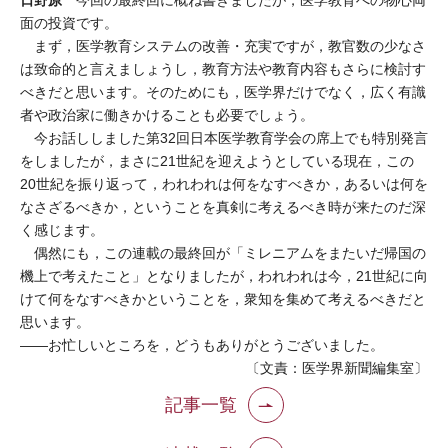
今回の最終回に概ね書きましたが，医学教育への物心両
面の投資です。
まず，医学教育システムの改善・充実ですが，教官数の少なさ
は致命的と言えましょうし，教育方法や教育内容もさらに検討す
べきだと思います。そのためにも，医学界だけでなく，広く有識
者や政治家に働きかけることも必要でしょう。
今お話ししました第32回日本医学教育学会の席上でも特別発言
をしましたが，まさに21世紀を迎えようとしている現在，この
20世紀を振り返って，われわれは何をなすべきか，あるいは何を
なさざるべきか，ということを真剣に考えるべき時が来たのだ深
く感じます。
偶然にも，この連載の最終回が「ミレニアムをまたいだ帰国の
機上で考えたこと」となりましたが，われわれは今，21世紀に向
けて何をなすべきかということを，衆知を集めて考えるべきだと
思います。
――お忙しいところを，どうもありがとうございました。
〔文責：医学界新聞編集室〕
記事一覧