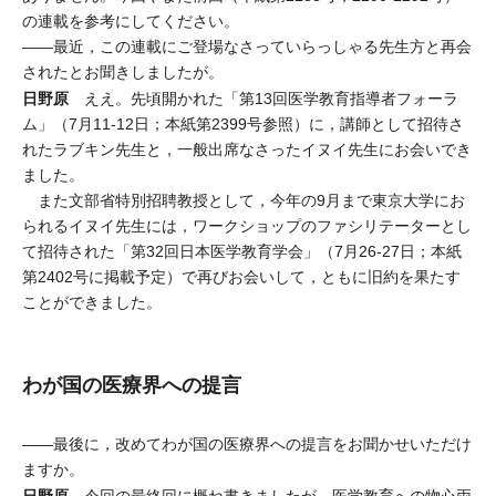
の連載を参考にしてください。
――最近，この連載にご登場なさっていらっしゃる先生方と再会
されたとお聞きしましたが。
日野原
ええ。先頃開かれた「第13回医学教育指導者フォーラ
ム」（7月11-12日；本紙第2399号参照）に，講師として招待さ
れたラブキン先生と，一般出席なさったイヌイ先生にお会いでき
ました。
また文部省特別招聘教授として，今年の9月まで東京大学にお
られるイヌイ先生には，ワークショップのファシリテーターとし
て招待された「第32回日本医学教育学会」（7月26-27日；本紙
第2402号に掲載予定）で再びお会いして，ともに旧約を果たす
ことができました。
わが国の医療界への提言
――最後に，改めてわが国の医療界への提言をお聞かせいただけ
ますか。
日野原