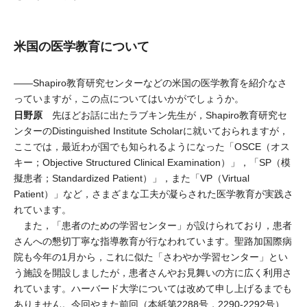
米国の医学教育について
――Shapiro教育研究センターなどの米国の医学教育を紹介なさ
っていますが，この点についてはいかがでしょうか。
日野原
先ほどお話に出たラブキン先生が，Shapiro教育研究セ
ンターのDistinguished Institute Scholarに就いておられますが，
ここでは，最近わが国でも知られるようになった「OSCE（オス
キー；Objective Structured Clinical Examination）」，「SP（模
擬患者；Standardized Patient）」，また「VP（Virtual
Patient）」など，さまざまな工夫が凝らされた医学教育が実践さ
れています。
また，「患者のための学習センター」が設けられており，患者
さんへの懇切丁寧な指導教育が行なわれています。聖路加国際病
院も今年の1月から，これに似た「さわやか学習センター」とい
う施設を開設しましたが，患者さんやお見舞いの方に広く利用さ
れています。ハーバード大学については改めて申し上げるまでも
ありません。今回やまた前回（本紙第2288号，2290-2292号）