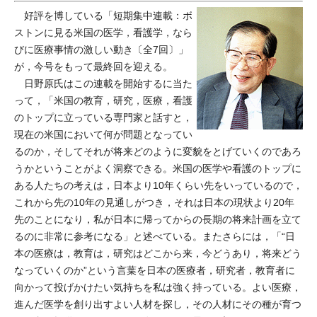
好評を博している「短期集中連載：ボ
ストンに見る米国の医学，看護学，なら
びに医療事情の激しい動き〔全7回〕」
が，今号をもって最終回を迎える。
日野原氏はこの連載を開始するに当た
って，「米国の教育，研究，医療，看護
のトップに立っている専門家と話すと，
現在の米国において何が問題となってい
るのか，そしてそれが将来どのように変貌をとげていくのであろ
うかということがよく洞察できる。米国の医学や看護のトップに
ある人たちの考えは，日本より10年くらい先をいっているので，
これから先の10年の見通しがつき，それは日本の現状より20年
先のことになり，私が日本に帰ってからの長期の将来計画を立て
るのに非常に参考になる」と述べている。またさらには，「“日
本の医療は，教育は，研究はどこから来，今どうあり，将来どう
なっていくのか”という言葉を日本の医療者，研究者，教育者に
向かって投げかけたい気持ちを私は強く持っている。よい医療，
進んだ医学を創り出すよい人材を探し，その人材にその種が育つ