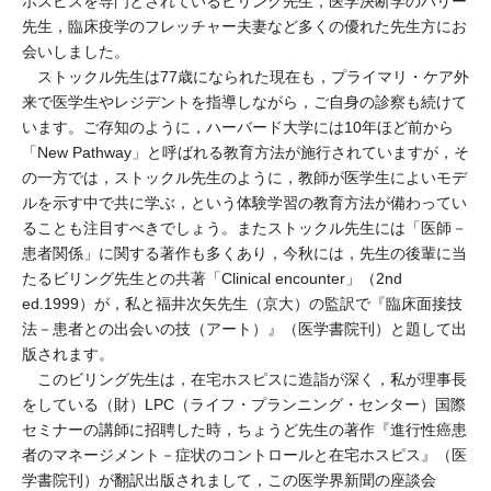
ホスピスを専門とされているビリング先生，医学決断学のバリー
先生，臨床疫学のフレッチャー夫妻など多くの優れた先生方にお
会いしました。
ストックル先生は77歳になられた現在も，プライマリ・ケア外
来で医学生やレジデントを指導しながら，ご自身の診察も続けて
います。ご存知のように，ハーバード大学には10年ほど前から
「New Pathway」と呼ばれる教育方法が施行されていますが，そ
の一方では，ストックル先生のように，教師が医学生によいモデ
ルを示す中で共に学ぶ，という体験学習の教育方法が備わってい
ることも注目すべきでしょう。またストックル先生には「医師－
患者関係」に関する著作も多くあり，今秋には，先生の後輩に当
たるビリング先生との共著「Clinical encounter」（2nd
ed.1999）が，私と福井次矢先生（京大）の監訳で『臨床面接技
法－患者との出会いの技（アート）』（医学書院刊）と題して出
版されます。
このビリング先生は，在宅ホスピスに造詣が深く，私が理事長
をしている（財）LPC（ライフ・プランニング・センター）国際
セミナーの講師に招聘した時，ちょうど先生の著作『進行性癌患
者のマネージメント－症状のコントロールと在宅ホスピス』（医
学書院刊）が翻訳出版されまして，この医学界新聞の座談会