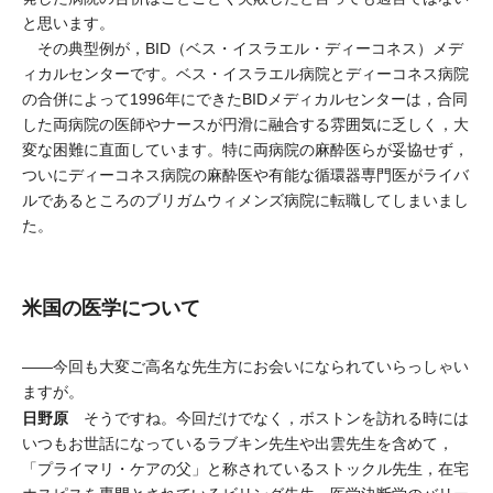
と思います。
その典型例が，BID（ベス・イスラエル・ディーコネス）メデ
ィカルセンターです。ベス・イスラエル病院とディーコネス病院
の合併によって1996年にできたBIDメディカルセンターは，合同
した両病院の医師やナースが円滑に融合する雰囲気に乏しく，大
変な困難に直面しています。特に両病院の麻酔医らが妥協せず，
ついにディーコネス病院の麻酔医や有能な循環器専門医がライバ
ルであるところのブリガムウィメンズ病院に転職してしまいまし
た。
米国の医学について
――今回も大変ご高名な先生方にお会いになられていらっしゃい
ますが。
日野原
そうですね。今回だけでなく，ボストンを訪れる時には
いつもお世話になっているラブキン先生や出雲先生を含めて，
「プライマリ・ケアの父」と称されているストックル先生，在宅