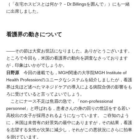
（「在宅ホスピスとは何か？－Dr.Billingsを囲んで」）にも一緒
に出席しました。
看護界の動きについて
――その節は大変お世話になりました。ありがとうございます。
ところで今回も，米国の看護界の動向を調査なさっております
が，印象はいかがでしょうか。
日野原
今回の連載でも，MGH関連の大学院MGH Institute of
Health Professionのユニークなシステムを紹介しましたが，看護
界は先ほど述べたマネジドケアの導入による病院合併の影響をも
ろに受けていると言ってよいでしょう。
ことにナース不足は焦眉の急で，「non‐professional
personnel」と呼ばれる，患者さんの身の回りの世話をする若い
高校出の女子が採用されるようになっています。 ご存知のよう
に，米国は未曾有の好景気の最中にありますが，その結果，看護
を志望する女性が次第に減少し，それがこの悪状況にさらに拍車
を掛けています。