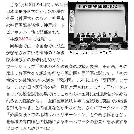
さる4月6-9日の4日間，第73回
日本整形外科学会が，水野耕作
会長（神戸大）のもと，神戸市
の神戸国際会議場，神戸ポート
ピアホテル，他で開催された
（本紙
2387号
に既報）。
同学会では，今国会での成立
が懸念されている医師の「卒後
臨床研修」の必修化をめぐり，
ワークショップ「整形外科卒後教育の現状と未来」を企画。その
席上，各医学会が認定を行なう認定医と専門医に関して，「その
領域での経験が5年未満を『認定医』，5年以上を『専門医』とす
る」ことが日本医学会の統一見解と示された。また，同ワークシ
ョップの総合討論の場では，これからの医師には国際性が求めら
れるとの議論から，「医師国家試験や専門医試験に英語での出題
を加えるべき」との意見などが出された。さらにワークショップ
「介護保険下での地域リハビリテーション」も企画されるなど，
他領域の専門職との協働によるチームワークの必要性を示唆する
プログラムも散見された。