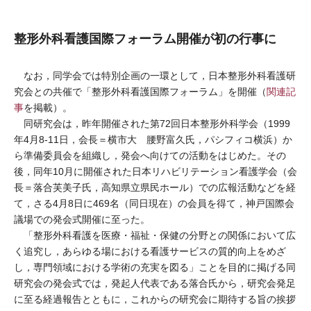
整形外科看護国際フォーラム開催が初の行事に
なお，同学会では特別企画の一環として，日本整形外科看護研
究会との共催で「整形外科看護国際フォーラム」を開催（
関連記
事
を掲載）。
同研究会は，昨年開催された第72回日本整形外科学会（1999
年4月8-11日，会長＝横市大 腰野富久氏，パシフィコ横浜）か
ら準備委員会を組織し，発会へ向けての活動をはじめた。その
後，同年10月に開催された日本リハビリテーション看護学会（会
長＝落合芙美子氏，高知県立県民ホール）での広報活動などを経
て，さる4月8日に469名（同日現在）の会員を得て，神戸国際会
議場での発会式開催に至った。
「整形外科看護を医療・福祉・保健の分野との関係において広
く追究し，あらゆる場における看護サービスの質的向上をめざ
し，専門領域における学術の充実を図る」ことを目的に掲げる同
研究会の発会式では，発起人代表である落合氏から，研究会発足
に至る経過報告とともに，これからの研究会に期待する旨の挨拶