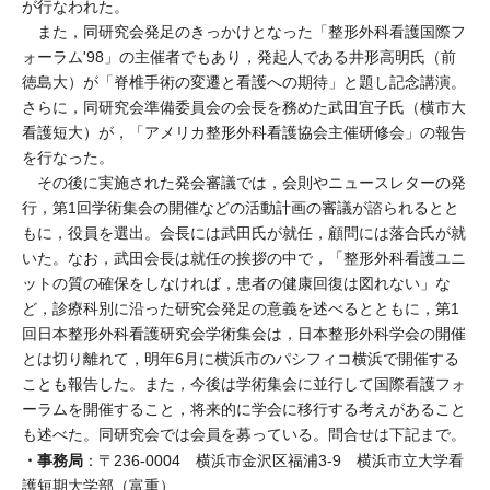
が行なわれた。
また，同研究会発足のきっかけとなった「整形外科看護国際フ
ォーラム'98」の主催者でもあり，発起人である井形高明氏（前
徳島大）が「脊椎手術の変遷と看護への期待」と題し記念講演。
さらに，同研究会準備委員会の会長を務めた武田宜子氏（横市大
看護短大）が，「アメリカ整形外科看護協会主催研修会」の報告
を行なった。
その後に実施された発会審議では，会則やニュースレターの発
行，第1回学術集会の開催などの活動計画の審議が諮られるとと
もに，役員を選出。会長には武田氏が就任，顧問には落合氏が就
いた。なお，武田会長は就任の挨拶の中で，「整形外科看護ユニ
ットの質の確保をしなければ，患者の健康回復は図れない」な
ど，診療科別に沿った研究会発足の意義を述べるとともに，第1
回日本整形外科看護研究会学術集会は，日本整形外科学会の開催
とは切り離れて，明年6月に横浜市のパシフィコ横浜で開催する
ことも報告した。また，今後は学術集会に並行して国際看護フォ
ーラムを開催すること，将来的に学会に移行する考えがあること
も述べた。同研究会では会員を募っている。問合せは下記まで。
・事務局
：〒236-0004 横浜市金沢区福浦3-9 横浜市立大学看
護短期大学部（富重）