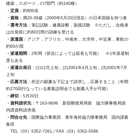
建築，スポーツ，の7部門（約140種）
・定員
：約800名
・資格
：満20-39歳（2000年5月20日現在）の日本国籍を持つ者
・選考方法
：筆記試験，健康診断，面接試験 ※ただし，合格者
は出発前に約80日間の訓練を受ける
・派遣国
：アジア，アフリカ，中南米，大洋州，中近東，東欧の
約60か国
・派遣期間
：2年間（状況によっては延長も可能） ※1年派遣制
度もある
・派遣出発日
：(1)12月上旬，(2)2001年4月上旬，(3)2001年7月
上旬
・応募方法
：所定の願書を下記まで請求し，応募すること（年間
約270回行なっている募集説明会でも願書入手が可能）
・締切
：5月20日
・資料請求先
：〒163-8696 新宿郵便局局留 協力隊事務局国
内課資料請求係
・問合せ先
：国際協力事業団 青年海外協力隊事務局 国内課募
集班
TEL（03）5352-7261／FAX（03）5352-5586