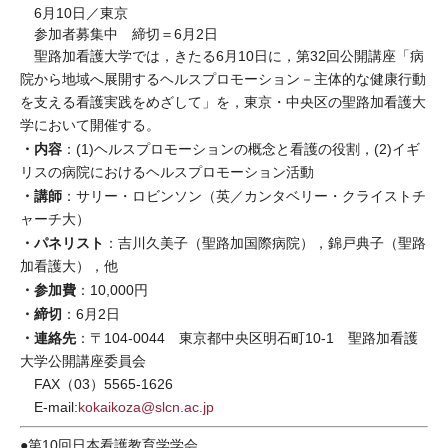
6月10日／東京
参加者募集中 締切＝6月2日
聖路加看護大学では，きたる6月10日に，第32回公開講座「病
院から地域へ展開するヘルスプロモーション－主体的な健康行動
を支える看護実践をめざして」を，東京・中央区の聖路加看護大
学において開催する。
・内容
：(1)ヘルスプロモーションの概念と看護の役割，(2)イギ
リスの病院におけるヘルスプロモーション活動
・講師
：サリー・ロビンソン（英／カンタベリー・クライストチ
ャーチ大）
・パネリスト
：吉川久美子（聖路加国際病院），錦戸典子（聖路
加看護大），他
・参加費
：10,000円
・締切
：6月2日
・連絡先
：〒104-0044 東京都中央区明石町10-1 聖路加看護
大学公開講座委員会
FAX（03）5565-1626
E-mail:
kokaikoza@slcn.ac.jp
●第10回日本看護教育学学会