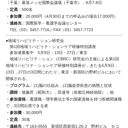
〔千葉〕幕張メッセ国際会議場（千葉市），8月7-8日
・定員
：500名
・参加費
：20,000円（4月30日までの申込みの場合17,000円）
・連絡先
：国際医学・看護学会議センター
TEL（03）3457-7716／FAX（03）3457-7723
●地域リハビリテ－ション研究会
第1回地域リハビリテ－ションケア研修特別講座
参加者募集中 5月9日・13日・27日／東京
地域リハビリテ－ション（CBRC）研究会の主催による第1回
地域リハビリテ－ションケア研修特別講座が，きたる5月9日，
13日，27日の3日間にわたり，東京・新宿区の野村ビルにおいて
開催される。
・プログラム
：(1)脳の仕組み，(2)脳血管疾患の病態と症状
・講師
：後藤昇（昭和大），田邉等（前都立神経病院），他
・参加資格
：看護職・理学療法士等の国家資格を持つ医療関連職
で，3日間出席できる者
・参加費
：30,000円
・定員
：30名
・連絡先
：〒163-0555 新宿区西新宿1-26-2 野村ビル セコ