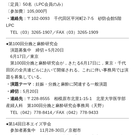
〔定員〕50名（LPC会員のみ）
〔参加費〕105,000円
・連絡先
：〒102-0093 千代田区平河町2-7-5 砂防会館5階
LPC
TEL（03）3265-1907／FAX（03）3265-1909
●第100回分娩と麻酔研究会
演題募集中 締切＝5月20日
6月17日／東京
第100回分娩と麻酔研究会が，きたる6月17日に，東京・千代
田区の全共連ビルにおいて開催される。これに伴い事務局では演
題を募集している。
・演題テーマ
：妊娠・分娩と麻酔に関連する一般演題
・締切
：5月20日
・連絡先
：〒228-8555 相模原市北里1-15-1 北里大学医学部
産婦人科 第100回分娩と麻酔研究会事務局（天野）
TEL（042）778-8414／FAX（042）778-9433
●第14回日本エイズ学会
参加者募集中 11月28-30日／京都市