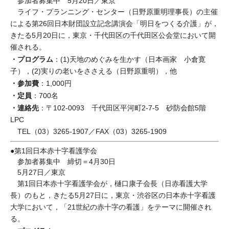
参加者募集中 5月20日／東京
ライフ・プランニング・センター（日野原重明理事長）の主催
による第26回日本財団設立記念講演会「明日をつくる介護」が，
きたる5月20日に，東京・千代田区の千代田区公会堂において開
催される。
・プログラム
：(1)天地のめぐみを生かす（日本画家 小倉寛
子），(2)実りの老いをささえる（日野原重明），他
・参加費
：1,000円
・定員
：700名
・連絡先
：〒102-0093 千代田区平河町2-7-5 砂防会館5階
LPC
TEL（03）3265-1907／FAX（03）3265-1909
●第1回日本赤十字看護学会
参加者募集中 締切＝4月30日
5月27日／東京
第1回日本赤十字看護学会が，樋口康子会長（日赤看護大学
長）のもと，きたる5月27日に，東京・渋谷区の日本赤十字看護
大学において，「21世紀の赤十字の看護」をテーマに開催され
る。