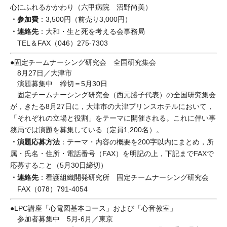
心にふれるかかわり（六甲病院 沼野尚美）
・参加費
：3,500円（前売り3,000円）
・連絡先
：大和・生と死を考える会事務局
TEL＆FAX（046）275-7303
●固定チームナーシング研究会 全国研究集会
8月27日／大津市
演題募集中 締切＝5月30日
固定チームナーシング研究会（西元勝子代表）の全国研究集会
が，きたる8月27日に，大津市の大津プリンスホテルにおいて，
「それぞれの立場と役割」をテーマに開催される。これに伴い事
務局では演題を募集している（定員1,200名）。
・演題応募方法
：テーマ・内容の概要を200字以内にまとめ，所
属・氏名・住所・電話番号（FAX）を明記の上，下記までFAXで
応募すること（5月30日締切）
・連絡先
：看護組織開発研究所 固定チームナーシング研究会
FAX（078）791-4054
●LPC講座「心電図基本コース」および「心音教室」
参加者募集中 5月-6月／東京