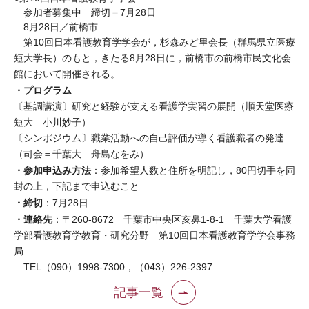
参加者募集中 締切＝7月28日
8月28日／前橋市
第10回日本看護教育学学会が，杉森みど里会長（群馬県立医療
短大学長）のもと，きたる8月28日に，前橋市の前橋市民文化会
館において開催される。
・プログラム
〔基調講演〕研究と経験が支える看護学実習の展開（順天堂医療
短大 小川妙子）
〔シンポジウム〕職業活動への自己評価が導く看護職者の発達
（司会＝千葉大 舟島なをみ）
・参加申込み方法
：参加希望人数と住所を明記し，80円切手を同
封の上，下記まで申込むこと
・締切
：7月28日
・連絡先
：〒260-8672 千葉市中央区亥鼻1-8-1 千葉大学看護
学部看護教育学教育・研究分野 第10回日本看護教育学学会事務
局
TEL（090）1998-7300，（043）226-2397
記事一覧