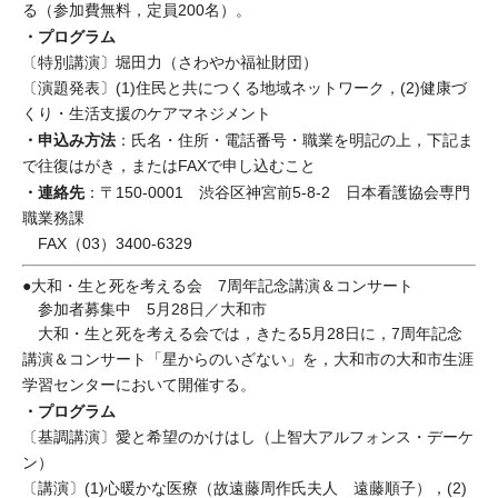
る（参加費無料，定員200名）。
・プログラム
〔特別講演〕堀田力（さわやか福祉財団）
〔演題発表〕(1)住民と共につくる地域ネットワーク，(2)健康づ
くり・生活支援のケアマネジメント
・申込み方法
：氏名・住所・電話番号・職業を明記の上，下記ま
で往復はがき，またはFAXで申し込むこと
・連絡先
：〒150-0001 渋谷区神宮前5-8-2 日本看護協会専門
職業務課
FAX（03）3400-6329
●大和・生と死を考える会 7周年記念講演＆コンサート
参加者募集中 5月28日／大和市
大和・生と死を考える会では，きたる5月28日に，7周年記念
講演＆コンサート「星からのいざない」を，大和市の大和市生涯
学習センターにおいて開催する。
・プログラム
〔基調講演〕愛と希望のかけはし（上智大アルフォンス・デーケ
ン）
〔講演〕(1)心暖かな医療（故遠藤周作氏夫人 遠藤順子），(2)