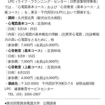
LPC（ライフ・プランニング・センター；日野原重明理事長）
では，「心電図基本コース」および「心音教室（基本コース・上
級コース）」を，東京・千代田区のLPCにおいて開催する。
・講師
：久代登志男（駿河台日大病院）
・心電図基本コース
：定員80名
〔日程〕5月18・25日
〔内容〕(1)心電図の基本概念の理解，(2)異常心電図，(3)診断能
力の高い心電図をとるために，他
〔参加費〕7,000円（会員は5,000円）
・心音教室（基本コース）
：定員80名
〔日程〕6月8・15日
〔参加費〕7,000円（会員は5,000円）
・心音教室（上級コース）
：定員20名
〔日程〕6月22日
〔参加費〕4,000円（会員は3,000円）
・連絡先
：〒102-0093 千代田区平河町2-7-5 砂防会館5階
LPC 健康教育サービスセンター
TEL（03）3265-1907
●第32回聖路加看護大学 公開講座