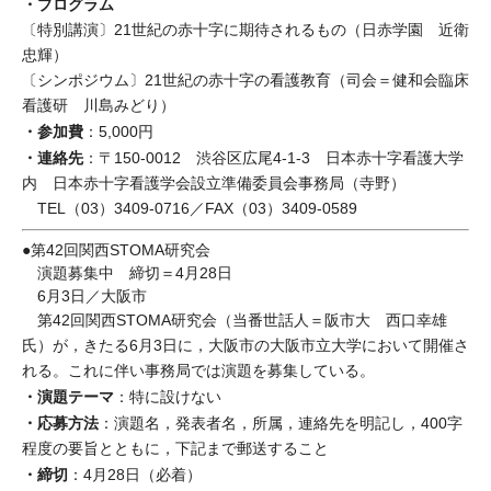
・プログラム
〔特別講演〕21世紀の赤十字に期待されるもの（日赤学園 近衛
忠輝）
〔シンポジウム〕21世紀の赤十字の看護教育（司会＝健和会臨床
看護研 川島みどり）
・参加費
：5,000円
・連絡先
：〒150-0012 渋谷区広尾4-1-3 日本赤十字看護大学
内 日本赤十字看護学会設立準備委員会事務局（寺野）
TEL（03）3409-0716／FAX（03）3409-0589
●第42回関西STOMA研究会
演題募集中 締切＝4月28日
6月3日／大阪市
第42回関西STOMA研究会（当番世話人＝阪市大 西口幸雄
氏）が，きたる6月3日に，大阪市の大阪市立大学において開催さ
れる。これに伴い事務局では演題を募集している。
・演題テーマ
：特に設けない
・応募方法
：演題名，発表者名，所属，連絡先を明記し，400字
程度の要旨とともに，下記まで郵送すること
・締切
：4月28日（必着）