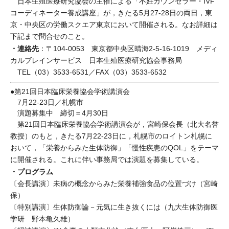
日本生殖医療研究協会の主催による「不妊カウンセラー・IVF
コーディネーター養成講座」が，きたる5月27-28日の両日，東
京・中央区の労働スクエア東京において開催される。なお詳細は
下記まで問合せのこと。
・連絡先
：〒104-0053 東京都中央区晴海2-5-16-1019 メディ
カルブレインサービス 日本生殖医療研究協会事務局
TEL（03）3533-6531／FAX（03）3533-6532
●第21回日本臨床栄養協会学術講演会
7月22-23日／札幌市
演題募集中 締切＝4月30日
第21回日本臨床栄養協会学術講演会が，宮崎保会長（北大名誉
教授）のもと，きたる7月22-23日に，札幌市のロイトン札幌に
おいて，「栄養からみた生体防御」「慢性疾患のQOL」をテーマ
に開催される。これに伴い事務局では演題を募集している。
・プログラム
〔会長講演〕未病の概念からみた栄養補強食品の位置づけ（宮崎
保）
〔特別講演〕生体防御論－元気に生き抜くには（九大生体防御医
学研 野本亀久雄）