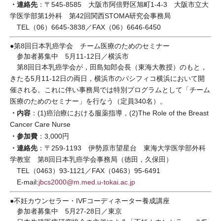
・連絡先
：〒545-8585 大阪市阿倍野区旭町1-4-3 大阪市立大
学医学部第1外科 第42回関西STOMA研究会事務局
TEL（06）6645-3838／FAX（06）6646-6450
●第8回日本乳癌学会 チーム医療のためのセミナー
参加者募集中 5月11-12日／横浜市
第8回日本乳癌学会が，田島知郎会長（東海大教授）のもと，
きたる5月11-12日の両日，横浜市のパシフィコ横浜において開
催される。これに伴い事務局では特別プログラムとして「チーム
医療のためのセミナー」を行なう（定員340名）。
・内容
：(1)癌治療における服薬指導，(2)The Role of the Breast
Cancer Care Nurse
・参加費
：3,000円
・連絡先
：〒259-1193 伊勢原市望星台 東海大学医学部外科
学教室 第8回日本乳癌学会事務局（徳田，久保田）
TEL（0463）93-1121／FAX（0463）95-6491
E-mail:
jbcs2000@m.med.u-tokai.ac.jp
●不妊カウンセラー・IVFコーディネーター養成講座
参加者募集中 5月27-28日／東京