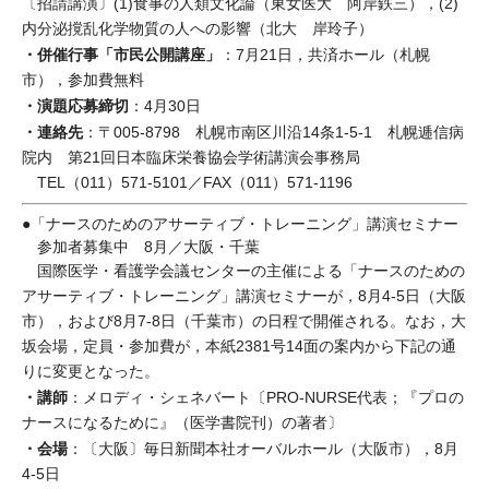
〔招請講演〕(1)食事の人類文化論（東女医大 阿岸鉄三），(2)
内分泌撹乱化学物質の人への影響（北大 岸玲子）
・併催行事「市民公開講座」
：7月21日，共済ホール（札幌
市），参加費無料
・演題応募締切
：4月30日
・連絡先
：〒005-8798 札幌市南区川沿14条1-5-1 札幌逓信病
院内 第21回日本臨床栄養協会学術講演会事務局
TEL（011）571-5101／FAX（011）571-1196
●「ナースのためのアサーティブ・トレーニング」講演セミナー
参加者募集中 8月／大阪・千葉
国際医学・看護学会議センターの主催による「ナースのための
アサーティブ・トレーニング」講演セミナーが，8月4-5日（大阪
市），および8月7-8日（千葉市）の日程で開催される。なお，大
坂会場，定員・参加費が，本紙2381号14面の案内から下記の通
りに変更となった。
・講師
：メロディ・シェネバート〔PRO-NURSE代表；『プロの
ナースになるために』（医学書院刊）の著者〕
・会場
：〔大阪〕毎日新聞本社オーバルホール（大阪市），8月
4-5日