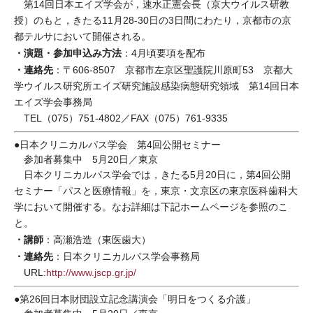
第14回日本エイズ学会が，速水正憲会長（京大ウイルス研教
授）のもと，きたる11月28-30日の3日間にわたり，京都市の京
都テルサにおいて開催される。
・演題・参加申込み方法
：4月頃要項を配布
・連絡先
：〒606-8507 京都市左京区聖護院川原町53 京都大
学ウイルス研究所エイズ研究施設感染病態研究領域 第14回日本
エイズ学会事務局
TEL（075）751-4802／FAX（075）761-9335
●日本クリニカルパス学会 第4回公開セミナー
参加者募集中 5月20日／東京
日本クリニカルパス学会では，きたる5月20日に，第4回公開
セミナー「パスと医療情報」を，東京・文京区の東京医科歯科大
学において開催する。なお詳細は下記ホームページを参照のこ
と。
・講師
：高瀬浩造（東医歯大）
・連絡先
：日本クリニカルパス学会事務局
URL:
http://www.jscp.gr.jp/
●第26回日本財団設立記念講演会「明日をつくる介護」