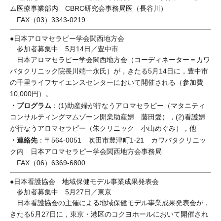
ム医療事業部内 CBRC研究会事務局医（長谷川）
FAX（03）3343-0219
●日本アロマセラピー学会関西地方会
参加者募集中 5月14日／豊中市
日本アロマセラピー学会関西地方会（コーディネーター＝カワ
バタクリニック院長川端一永氏）が，きたる5月14日に，豊中市
の千里ライフサイエンスセンターにおいて開催される（参加費
10,000円）。
・プログラム
：(1)助産婦が行なうアロマセラピー（マタニティ
コンサルティングマムゾーン開業助産婦 藤田愛），(2)看護婦
が行なうアロマセラピー（朱クリニック 小山めぐみ），他
・連絡先
：〒564-0051 吹田市豊津町1-21 カワバタクリニッ
ク内 日本アロマセラピー学会関西地方会事務局
FAX（06）6369-6800
●日本看護協会 地域保健モデル事業成果発表会
参加者募集中 5月27日／東京
日本看護協会の主催による地域保健モデル事業成果発表会が，
きたる5月27日に，東京・港区のコクヨホールにおいて開催され