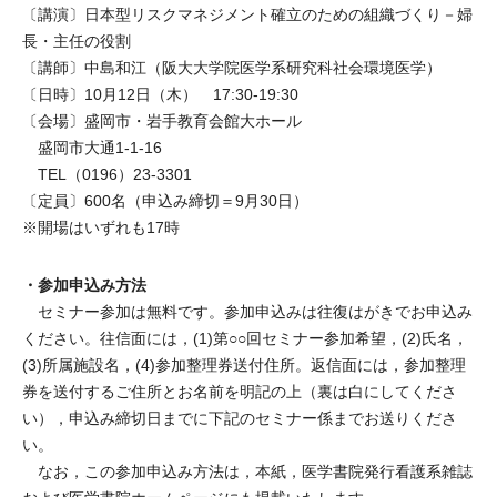
〔講演〕日本型リスクマネジメント確立のための組織づくり－婦
長・主任の役割
〔講師〕中島和江（阪大大学院医学系研究科社会環境医学）
〔日時〕10月12日（木） 17:30-19:30
〔会場〕盛岡市・岩手教育会館大ホール
盛岡市大通1-1-16
TEL（0196）23-3301
〔定員〕600名（申込み締切＝9月30日）
※開場はいずれも17時
・参加申込み方法
セミナー参加は無料です。参加申込みは往復はがきでお申込み
ください。往信面には，(1)第○○回セミナー参加希望，(2)氏名，
(3)所属施設名，(4)参加整理券送付住所。返信面には，参加整理
券を送付するご住所とお名前を明記の上（裏は白にしてくださ
い），申込み締切日までに下記のセミナー係までお送りくださ
い。
なお，この参加申込み方法は，本紙，医学書院発行看護系雑誌