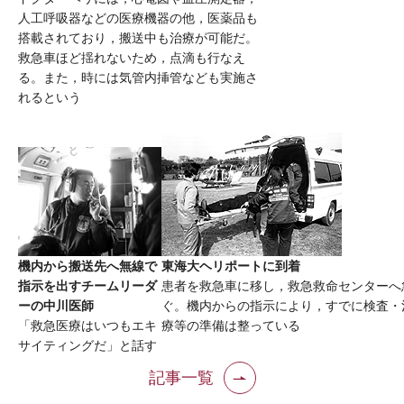
人工呼吸器などの医療機器の他，医薬品も
搭載されており，搬送中も治療が可能だ。
救急車ほど揺れないため，点滴も行なえ
る。また，時には気管内挿管なども実施さ
れるという
機内から搬送先へ無線で
東海大ヘリポートに到着
指示を出すチームリーダ
患者を救急車に移し，救急救命センターへ
ーの中川医師
ぐ。機内からの指示により，すでに検査・
「救急医療はいつもエキ
療等の準備は整っている
サイティングだ」と話す
記事一覧