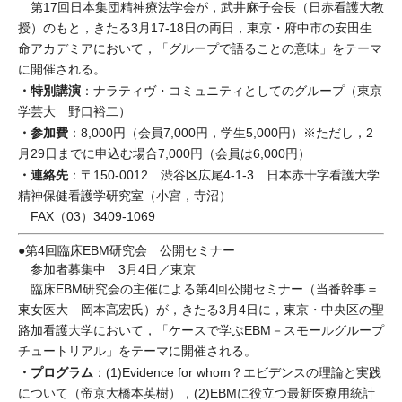
第17回日本集団精神療法学会が，武井麻子会長（日赤看護大教
授）のもと，きたる3月17-18日の両日，東京・府中市の安田生
命アカデミアにおいて，「グループで語ることの意味」をテーマ
に開催される。
・特別講演
：ナラティヴ・コミュニティとしてのグループ（東京
学芸大 野口裕二）
・参加費
：8,000円（会員7,000円，学生5,000円）※ただし，2
月29日までに申込む場合7,000円（会員は6,000円）
・連絡先
：〒150-0012 渋谷区広尾4-1-3 日本赤十字看護大学
精神保健看護学研究室（小宮，寺沼）
FAX（03）3409-1069
●第4回臨床EBM研究会 公開セミナー
参加者募集中 3月4日／東京
臨床EBM研究会の主催による第4回公開セミナー（当番幹事＝
東女医大 岡本高宏氏）が，きたる3月4日に，東京・中央区の聖
路加看護大学において，「ケースで学ぶEBM－スモールグループ
チュートリアル」をテーマに開催される。
・プログラム
：(1)Evidence for whom？エビデンスの理論と実践
について（帝京大橋本英樹），(2)EBMに役立つ最新医療用統計