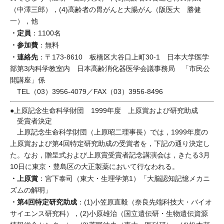
（中澤三郎），(4)高齢者の胃がんと大腸がん（阪医大 勝健
一），他
・定員
：1100名
・参加費
：無料
・連絡先
：〒173-8610 板橋区大谷口上町30-1 日本大学医学
部第3内科学教室内 日本高齢消化器医学会議事務局 「市民公
開講座」係
TEL（03）3956-4079／FAX（03）3956-8496
●上原記念生命科学財団 1999年度 上原賞および研究助成
受賞者決定
上原記念生命科学財団（上原昭二理事長）では，1999年度の
上原賞および第4回特定研究助成の受賞者を，下記の通り決定し
た。なお，贈呈式および上原賞受賞者記念講演会は，きたる3月
10日に東京・豊島区の大正製薬において行なわれる。
・上原賞
：宮下泰司（東大・生理学第1）「大脳認知記憶メカニ
ズムの解明」
・第4回特定研究助成
：(1)小笠原直毅（奈良先端科技大・バイオ
サイエンス研究科），(2)小原雄治（国立遺伝研・生物遺伝資源