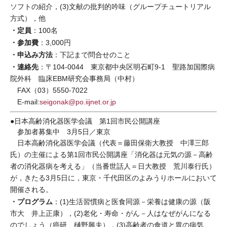
ソフトの紹介，(3)文献の批判的吟味（グループチュートリアル
方式），他
・定員
：100名
・参加費
：3,000円
・申込み方法
：下記まで問合せのこと
・連絡先
：〒104-0044 東京都中央区明石町9-1 聖路加国際病
院外科 臨床EBM研究会事務局（中村）
FAX（03）5550-7022
E-mail:
seigonak@po.iijnet.or.jp
●日本高齢消化器医学会議 第1回市民公開講座
参加者募集中 3月5日／東京
日本高齢消化器医学会議（代表＝藤田保衛大教授 中澤三郎
氏）の主催による第1回市民公開講座「消化器は元気の源－高齢
者の消化器病を考える」（当番世話人＝日大教授 荒川泰行氏）
が，きたる3月5日に，東京・千代田区のよみうりホールにおいて
開催される。
・プログラム
：(1)生活習慣病と医食同源－栄養は健康の源（阪
市大 井上正康），(2)老化・寿命・がん－人はなぜがんになる
のでしょう（癌研 樋野興夫），(3)高齢者の食道と胃の病気