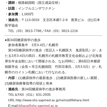
・講師
：根路銘国昭（国立感染症研）
・話題
：インフルエンザワクチン
・参加費
：1,000円
・連絡先
：〒113-0033 文京区本郷7-2-8 善美ビル (社)日本
医学協会
TEL（03）3813-7788／FAX（03）3813-1216
●第34回糖尿病学の進歩
参加者募集中 3月3-4日／札幌市
第34回糖尿病学の進歩（世話人＝札幌医大 鬼原彰氏）が，き
たる3月3-4日の両日，札幌市の札幌市教育文化会館および北海道
厚生年金会館において開催される。なお同時に，第6回日本糖尿
病眼学会（会長＝市立札幌病院 竹田宗泰氏，3月3-5日）が，札
幌市のロイトン札幌において行なわれる。
・内容
：(1)糖尿病学の最新進歩，(2)糖尿病医療の新しい展開，
(3)糖尿病療養指導の現状と将来
・連絡先
：第34回糖尿病学の進歩事務局
TEL＆FAX（011）631-2935
URL:http://www.shs.sapmed.ac.jp/ns/nsstf/kihara.html
E-mail:
kihara@shs.sapmed.ac.jp