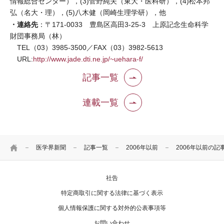
情報総合センター），(3)菅野純夫（東大・医科研），(4)松本邦
弘（名大・理），(5)八木健（岡崎生理学研），他
・連絡先
：〒171-0033 豊島区高田3-25-3 上原記念生命科学
財団事務局（林）
TEL（03）3985-3500／FAX（03）3982-5613
URL:
http://www.jade.dti.ne.jp/~uehara-f/
記事一覧
連載一覧
HOME
医学界新聞
記事一覧
2006年以前
2006年以前の記
社告
特定商取引に関する法律に基づく表示
個人情報保護に関する対外的公表事項等
お問い合わせ