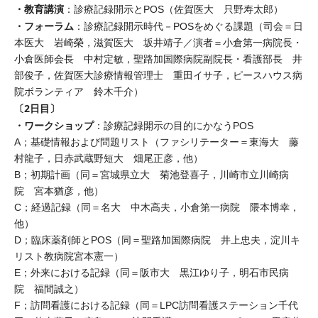
・教育講演
：診療記録開示とPOS（佐賀医大 只野寿太郎）
・フォーラム
：診療記録開示時代－POSをめぐる課題（司会＝日
本医大 岩崎榮，滋賀医大 坂井靖子／演者＝小倉第一病院長・
小倉医師会長 中村定敏，聖路加国際病院副院長・看護部長 井
部俊子，佐賀医大診療情報管理士 重田イサ子，ピースハウス病
院ボランティア 鈴木千介）
〔2日目〕
・ワークショップ
：診療記録開示の目的にかなうPOS
A；基礎情報および問題リスト（ファシリテーター＝東海大 藤
村龍子，日赤武蔵野短大 畑尾正彦，他）
B；初期計画（同＝宮城県立大 菊池登喜子，川崎市立川崎病
院 宮本猶彦，他）
C；経過記録（同＝名大 中木高夫，小倉第一病院 隈本博幸，
他）
D；臨床薬剤師とPOS（同＝聖路加国際病院 井上忠夫，淀川キ
リスト教病院宮本憲一）
E；外来における記録（同＝阪市大 黒江ゆり子，明石市民病
院 福間誠之）
F；訪問看護における記録（同＝LPC訪問看護ステーション千代