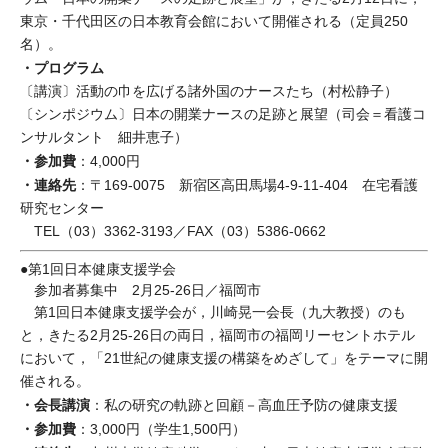
東京・千代田区の日本教育会館において開催される（定員250
名）。
・プログラム
〔講演〕活動の巾を広げる諸外国のナースたち（村松静子）
〔シンポジウム〕日本の開業ナースの足跡と展望（司会＝看護コ
ンサルタント 細井恵子）
・参加費
：4,000円
・連絡先
：〒169-0075 新宿区高田馬場4-9-11-404 在宅看護
研究センター
TEL（03）3362-3193／FAX（03）5386-0662
●第1回日本健康支援学会
参加者募集中 2月25-26日／福岡市
第1回日本健康支援学会が，川崎晃一会長（九大教授）のも
と，きたる2月25-26日の両日，福岡市の福岡リーセントホテル
において，「21世紀の健康支援の構築をめざして」をテーマに開
催される。
・会長講演
：私の研究の軌跡と回顧－高血圧予防の健康支援
・参加費
：3,000円（学生1,500円）