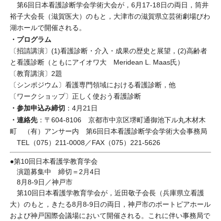
第6回日本看護診断学会学術大会が，6月17-18日の両日，筒井
裕子大会長（滋賀医大）のもと，大津市の滋賀県立芸術劇場びわ
湖ホールで開催される。
・プログラム
〔招請講演〕(1)看護診断・介入・成果の歴史と展望，(2)高齢者
と看護診断（ともにアイオワ大 Meridean L. Maas氏）
〔教育講演〕2題
〔シンポジウム〕看護専門領域における看護診断，他
〔ワークショップ〕正しく使おう看護診断
・参加申込み締切
：4月21日
・連絡先
：〒604-8106 京都市中京区堺町通御池下ル丸木材木
町 （有）アンサー内 第6回日本看護診断学会学術大会事務局
TEL（075）211-0008／FAX（075）221-5626
●第10回日本看護学教育学会
演題募集中 締切＝2月4日
8月8-9日／神戸市
第10回日本看護学教育学会が，近田敬子会長（兵庫県立看護
大）のもと，きたる8月8-9日の両日，神戸市のポートピアホール
および神戸国際会議場において開催される。これに伴い事務局で