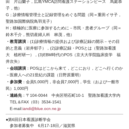
田 片山蘭子，広島YMCA訪問看護ステーションピース 馬庭恭
子，他）
G；診療情報管理士と記録管理をめぐる問題（同＝重田イサ子，
聖路加国際病院鳥羽克子）
H；積極的に医療に参加するために－市民・患者グループ（同＝
鈴木千介，熊切産婦人科 林茂，他）
・教育講演
：(1)診療情報の提供および診療記録の開示－その目
的と意義（岩井郁子），(2)診療記録・POSとは（聖路加看護
大 植村研一），(3)EBM時代のPOS（京大大学院臨床疫学 福
井次矢）
・会頭講演
：POSはどこから来て，どこにおり，どこへ行くのか
－医療人への21世紀の課題（日野原重明）
・参加費
：会員5,000円，非会員7,000円，学生（および一般市
民）1,000円
・連絡先
：〒104-0044 中央区明石町10-1 聖路加看護大学内
TEL＆FAX（03）3534-1541
E-mail:
iandi@blue.ocn.ne.jp
●第6回日本看護診断学会
参加者募集中 6月17-18日／滋賀県