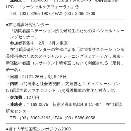
：〒102-0093 千代田区平河町2-7-5 砂防会館5階
LPC 「ソーシャルケアフォーラム」係
TEL（03）3265-1907／FAX（03）3265-1909
●在宅看護研究センター
「訪問看護ステーション所長候補生のためのスペシャルトレー
ニングセミナー」
参加者募集中 2月・3月／東京
在宅看護研究センターの主催による「訪問看護ステーション所
長候補生のためのスペシャルトレーニングセミナー」が，東京・
新宿区の看護コンサルタント研修室において開催される（定員，
若干名）。
・日程
：2月21-26日，3月9-15日
・内容
：(1)統率と社会透視眼，(2)連携とコ ミュニケーション，
(3)看護実践とマネジメント，(4)看護機能の変化と対応，他
・参加費
：12万円
・連絡先
：〒169-0075 新宿区高田馬場4-9-11-404 在宅看護
研究センター
TEL（03）3362-3193／FAX（03）5386-6058
●褥そう予防国際シンポジウム2000