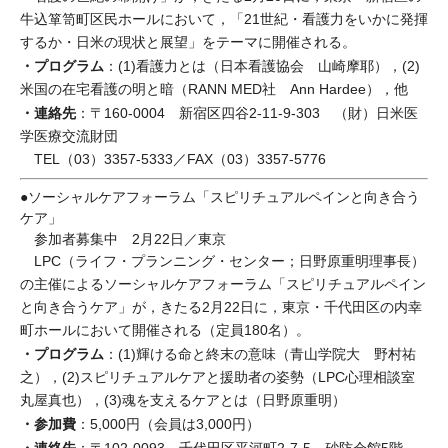
牛込箪笥町区民ホールにおいて，「21世紀・看護力をいかに発揮
するか・日米の現状と展望」をテーマに開催される。
・プログラム
：(1)看護力とは（日本看護協会 山崎摩耶），(2)
米国の在宅看護の明と暗（RANN MED社 Ann Hardee），他
・連絡先
：〒160-0004 新宿区四谷2-11-9-303 （財）日米医
学医療交流財団
TEL（03）3357-5333／FAX（03）3357-5776
●ソーシャルケアフォーラム「スピリチュアルペインと向き合う
ケア」
参加者募集中 2月22日／東京
LPC（ライフ・プランニング・センター；日野原重明理事長）
の主催によるソーシャルケアフォーラム「スピリチュアルペイン
と向き合うケア」が，きたる2月22日に，東京・千代田区の内幸
町ホールにおいて開催される（定員180名）。
・プログラム
：(1)輝ける命と終末の意味（青山学院大 野村祐
之），(2)スピリチュアルケアと援助者の姿勢（LPC心理相談室
丸屋真也），(3)魂を支えるケアとは（日野原重明）
・参加費
：5,000円（会員は3,000円）
・連絡先