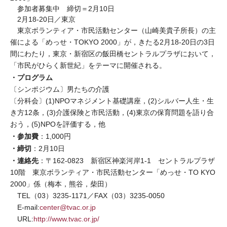
参加者募集中 締切＝2月10日
2月18-20日／東京
東京ボランティア・市民活動センター（山崎美貴子所長）の主
催による「めっせ・TOKYO 2000」が，きたる2月18-20日の3日
間にわたり，東京・新宿区の飯田橋セントラルプラザにおいて，
「市民がひらく新世紀」をテーマに開催される。
・プログラム
〔シンポジウム〕男たちの介護
〔分科会〕(1)NPOマネジメント基礎講座，(2)シルバー人生・生
き方12条，(3)介護保険と市民活動，(4)東京の保育問題を語り合
おう，(5)NPOを評価する，他
・参加費
：1,000円
・締切
：2月10日
・連絡先
：〒162-0823 新宿区神楽河岸1-1 セントラルプラザ
10階 東京ボランティア・市民活動センター「めっせ・TO KYO
2000」係（梅本，熊谷，柴田）
TEL（03）3235-1171／FAX（03）3235-0050
E-mail:
center@tvac.or.jp
URL:
http://www.tvac.or.jp/