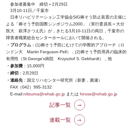
参加者募集中 締切＝2月29日
3月10-11日／千葉市
日本リハビリテーション工学協会SIG褥そう防止装置の主催に
よる「褥そう予防国際シンポジウム2000」（実行委員長＝大分
医大 萩澤さつえ氏）が，きたる3月10-11日の両日，千葉市の
障害者職業総合センターホールにおいて開催される。
・プログラム
：(1)褥そう予防にむけての学際的アプローチ（ロ
ンドン大 Martin Ferguson-Pell），(2)褥そう予防用具の臨床的
有用性（St.George's病院 Krzysztof S. Gebhardt），他
・参加費
：15,000円
・締切
：2月29日
・連絡先
：国立リハセンター研究所（新妻，廣瀬）
FAX（042）995-3132
E-mail:
niitsuma@rehab.go.jp
または
hirose@rehab.go.jp
記事一覧
連載一覧