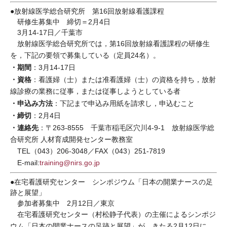
●放射線医学総合研究所 第16回放射線看護課程
研修生募集中 締切＝2月4日
3月14-17日／千葉市
放射線医学総合研究所では，第16回放射線看護課程の研修生
を，下記の要領で募集している（定員24名）。
・期間
：3月14-17日
・資格
：看護婦（士）または准看護婦（士）の資格を持ち，放射
線診療の業務に従事，または従事しようとしている者
・申込み方法
：下記まで申込み用紙を請求し，申込むこと
・締切
：2月4日
・連絡先
：〒263-8555 千葉市稲毛区穴川4-9-1 放射線医学総
合研究所 人材育成開発センター教務室
TEL（043）206-3048／FAX（043）251-7819
E-mail:
training@nirs.go.jp
●在宅看護研究センター シンポジウム「日本の開業ナースの足
跡と展望」
参加者募集中 2月12日／東京
在宅看護研究センター（村松静子代表）の主催によるシンポジ
ウム「日本の開業ナースの足跡と展望」が，きたる2月12日に，