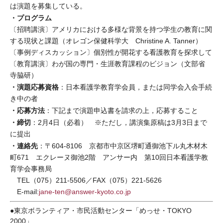
は演題を募集している。
・プログラム
〔招聘講演〕アメリカにおける多様な背景を持つ学生の教育に関
する現状と課題（オレゴン保健科学大 Christine A. Tanner）
〔事例ディスカッション〕個別性が開花する看護教育を探求して
〔教育講演〕わが国の専門・生涯教育課程のビジョン（文部省
寺脇研）
・演題応募資格
：日本看護学教育学会員，または同学会入会手続
き中の者
・応募方法
：下記まで演題申込書を請求の上，応募すること
・締切
：2月4日（必着） ※ただし，講演集原稿は3月3日まで
に提出
・連絡先
：〒604-8106 京都市中京区堺町通御池下ル丸木材木
町671 エクレーヌ御池2階 アンサー内 第10回日本看護学教
育学会事務局
TEL（075）211-5506／FAX（075）221-5626
E-mail:
jane-ten@answer-kyoto.co.jp
●東京ボランティア・市民活動センター「めっせ・TOKYO
2000」