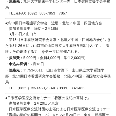
・連絡先
：九州大学健康科学センター内 日本健康支援学会事務
局
TEL＆FAX（092）583-7853，7857
●第13回日本看護研究学会 近畿・北陸／中国・四国地方会
参加者募集中 締切＝2月18日
3月26日／山口市
第13回日本看護研究学会近畿・北陸／中国・四国地方会が，き
たる3月26日に，山口市の山口県立大学看護学部において，「看
護，その創造する力」をテーマに開催される。
・参加費
：5,000円（会員4,000円，学生2,000円）
・申込み締切
：2月18日
・連絡先
：〒753-0011 山口市宮野下 山口県立大学看護学
部 第13回日本看護研究学会近畿・北陸／中国・四国地方会事務
局
TEL（0839）33-1450／FAX（0839）33-1483
●日米医学医療交流セミナー「看護の世紀の幕開け」
参加者募集中 2月20日／東京
日米医学医療交流財団の主催による日米医学医療交流セミナー
「看護の世紀の幕開け」が，きたる2月20日に，東京・新宿区の