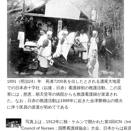
1891（明治24）年 死者7200名を出したとされる濃尾大地震
での日本赤十字社（以後，日赤）看護婦初の救護活動。この災
害には，慈恵，順天堂等の病院からも救護看護婦が派遣され
た。なお，日赤の救護活動は1888年に起きた会津磐梯山の噴火
に伴う医員の派遣が初めてである
写真上は，1912年に独・ケルンで開かれた第3回ICN（Interna
Council of Nurses；国際看護婦協会）大会。日本からは