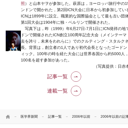
照
）と山本ヤヲが参加した。萩原は，ヨーロッパ旅行中の19
ンドンで開かれた，第2回ICN大会に日本から初参加してい
ICNは1899年に設立。職業的な国際協会として最も古い団
第1回大会は1904年に独・ベルリンで開催された。
写真下は，昨（1999）年6月27日-7月1日にICN発祥の
ドンで開催されたICN創立100周年記念大会（メインテー
去を誇り，未来をわれらに）でのクルティング・スタルクネ
長。背景は，創立者の1人であり初代会長となったゴードン
ィック。100年の時を経た大会には世界各国から約5000人
100名を超す参加があった。
（写真提供：日赤本
記事一覧
連載一覧
HOME
医学界新聞
記事一覧
2006年以前
2006年以前の記